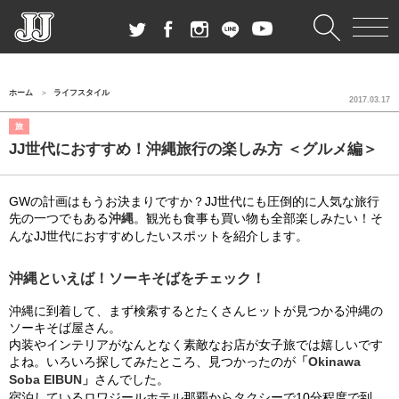
ホーム
ライフスタイル
2017.03.17
旅
JJ世代におすすめ！沖縄旅行の楽しみ方 ＜グルメ編＞
GWの計画はもうお決まりですか？JJ世代にも圧倒的に人気な旅行
先の一つでもある
沖縄
。観光も食事も買い物も全部楽しみたい！そ
んなJJ世代におすすめしたいスポットを紹介します。
沖縄といえば！ソーキそばをチェック！
沖縄に到着して、まず検索するとたくさんヒットが見つかる沖縄の
ソーキそば屋さん。
内装やインテリアがなんとなく素敵なお店が女子旅では嬉しいです
よね。いろいろ探してみたところ、見つかったのが
「Okinawa
Soba EIBUN」
さんでした。
宿泊しているロワジールホテル那覇からタクシーで10分程度で到