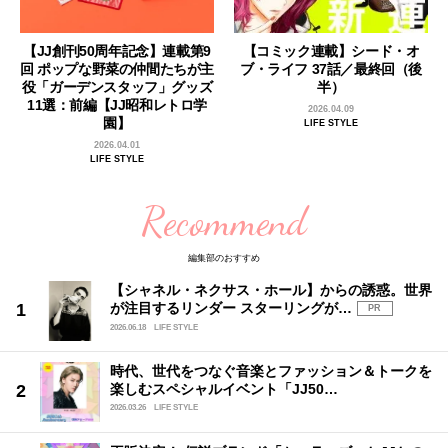
【JJ創刊50周年記念】連載第9
【コミック連載】シード・オ
回 ポップな野菜の仲間たちが主
ブ・ライフ 37話／最終回（後
役「ガーデンスタッフ」グッズ
半）
11選：前編【JJ昭和レトロ学
2026.04.09
園】
LIFE STYLE
2026.04.01
LIFE STYLE
Recommend
編集部のおすすめ
【シャネル・ネクサス・ホール】からの誘惑。世界
が注目するリンダー スターリングが…
PR
2026.06.18
LIFE STYLE
時代、世代をつなぐ音楽とファッション＆トークを
楽しむスペシャルイベント「JJ50…
2026.03.26
LIFE STYLE