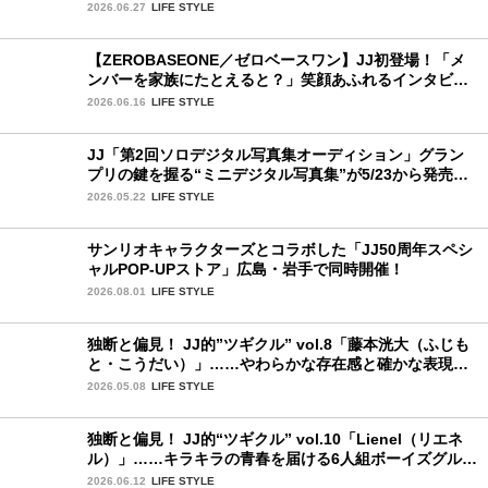
夏楽しみにしていることは？
2026.06.27
LIFE STYLE
【ZEROBASEONE／ゼロベースワン】JJ初登場！「メ
ンバーを家族にたとえると？」笑顔あふれるインタビュ
ー♡
2026.06.16
LIFE STYLE
JJ「第2回ソロデジタル写真集オーディション」グラン
プリの鍵を握る“ミニデジタル写真集”が5/23から発売！
ファイナリストの個性あふれる18冊
2026.05.22
LIFE STYLE
サンリオキャラクターズとコラボした「JJ50周年スペシ
ャルPOP-UPストア」広島・岩手で同時開催！
2026.08.01
LIFE STYLE
独断と偏見！ JJ的”ツギクル” vol.8「藤本洸大（ふじも
と・こうだい）」……やわらかな存在感と確かな表現力
で、じわりと心をつかむ注目株
2026.05.08
LIFE STYLE
独断と偏見！ JJ的“ツギクル” vol.10「Lienel（リエネ
ル）」……キラキラの青春を届ける6人組ボーイズグルー
プ
2026.06.12
LIFE STYLE