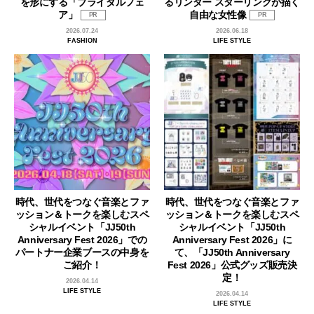
を形にする「ブライダルフェ
るリンダー スターリングが描く
ア」
自由な女性像
PR
PR
2026.07.24
2026.06.18
FASHION
LIFE STYLE
時代、世代をつなぐ音楽とファ
時代、世代をつなぐ音楽とファ
ッション＆トークを楽しむスペ
ッション＆トークを楽しむスペ
シャルイベント「JJ50th
シャルイベント「JJ50th
Anniversary Fest 2026」での
Anniversary Fest 2026」に
パートナー企業ブースの中身を
て、「JJ50th Anniversary
ご紹介！
Fest 2026」公式グッズ販売決
定！
2026.04.14
LIFE STYLE
2026.04.14
LIFE STYLE