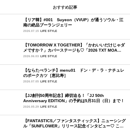
おすすめ記事
【リア韓】#001 Suyeon（VVUP）が通うソウル・江
南の絶品ブーランジェリー
2026.07.15
LIFE STYLE
【TOMORROW X TOGETHER】「かわいいだけじゃダ
メですか？」カバーステージも♡「2026 TXT MOA
CON IN JAPAN」千葉公演2日目を詳細レポ【後編】
2026.06.03
LIFE STYLE
【ならたべランチ】menu01 ドン・デ・ラ・ナチュレ
のポークカツ［恵比寿］
2026.07.05
LIFE STYLE
【JJ創刊50周年記念】締切迫る！「JJ 50th
Anniversary EDITION」の予約は5月31日（日）まで！
2026.05.29
LIFE STYLE
【FANTASTICS／ファンタスティックス】ニューシング
ル「SUNFLOWER」リリース記念インタビュー♡ この