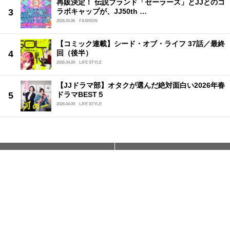
再販決定！ 伝説ブランド「セーラーズ」とJJとのコ
ラボキャップが、JJ50th …
2026.04.06
FASHION
【コミック連載】シード・オブ・ライフ 37話／最終
回（後半）
2026.04.09
LIFE STYLE
【JJドラマ部】オタクが選んだ絶対面白い2026年春
ドラマBEST５
2026.04.09
LIFE STYLE
ファッション
ビューティ
ライフスタイル
JJ girl
JJ people
占い
スペシャル
読者モデル募集