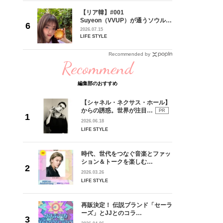
れてきた
【リア韓】#001
じる瞬間
Suyeon（VVUP）が通うソウル・
l.28
江南の絶品ブーランジェリー
2026.07.15
LIFE STYLE
Recommended by
Recommend
編集部のおすすめ
【シャネル・ネクサス・ホール】
からの誘惑。世界が注目…
PR
2026.06.18
LIFE STYLE
時代、世代をつなぐ音楽とファッ
ション＆トークを楽しむ…
2026.03.26
LIFE STYLE
再販決定！ 伝説ブランド「セーラ
ーズ」とJJとのコラ…