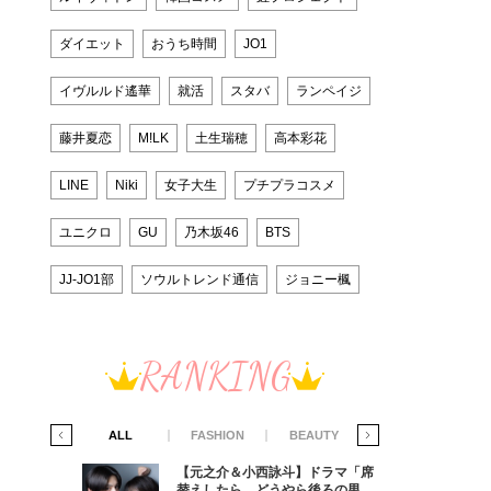
ダイエット
おうち時間
JO1
イヴルルド遙華
就活
スタバ
ランペイジ
藤井夏恋
M!LK
土生瑞穂
高本彩花
LINE
Niki
女子大生
プチプラコスメ
ユニクロ
GU
乃木坂46
BTS
JJ-JO1部
ソウルトレンド通信
ジョニー楓
RANKING
IFE STYLE
ALL
FASHION
BEAUTY
LIFE STYLE
ラマ「席
【元之介＆小西詠斗】ドラマ「席
ろの男が
替えしたら、どうやら後ろの男が