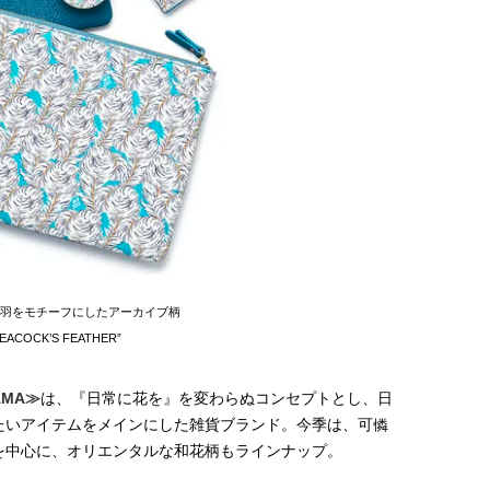
【JJ専属モデルの素顔】ホ・ジウ
バレエを踊るために生ま
ォンの愛用スキンケアは敏感肌向
韓国のスターが幸せを感
け
【王子様の推しドコロ】vo
2025.12.09
2026.02.27
チョン・ミンチョルさん
BEAUTY
LIFE STYLE
羽をモチーフにしたアーカイブ柄
PEACOCK’S FEATHER”
AMA
≫
は、『日常に花を』を変わらぬコンセプトとし、日
たいアイテムをメインにした雑貨ブランド。今季は、可憐
を中心に、オリエンタルな和花柄もラインナップ。