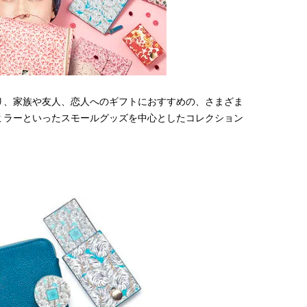
い“オールインワン”アイテム〈ビ
どうやら俺のこと好きら
2026.08.05
2026.08.05
ューティ＆ファッション夏の必需
送記念インタビュー♡ 「
BEAUTY
LIFE STYLE
品〉
斗くんが可愛く見えたん
【注目アーティストRainy。っ
新たなJ-GIRL＆J-BOY
て？】自称“コスメオタク見習
「JJモデルオーディショ
い”のポーチの中身、拝見しま
2027」が募集開始！ 予
2026.01.30
2026.08.03
す！
クは候補生の“魅力”を重
BEAUTY
LIFE STYLE
「新システム」に変わり
り、家族や友人、恋人へのギフトにおすすめの、さまざま
ミラーといったスモールグッズを中心としたコレクション
【JJ専属モデルの素顔】ビューテ
曾祖父のバレエスクール
ィ大好き！ 松川 星のお気に入り
リカへ……オールラウン
コスメをCHECK
指すダンサーは踊ること
2025.12.16
2026.03.30
ぎる【王子様の推しドコ
BEAUTY
LIFE STYLE
vol.29 三宅啄未さん
【J’s Picks】J-BOY中田凌多
【櫻井優衣】メジャー 1st
は“汗と暑さ”に悩める仕事終わり
Single「夏いぞん」リ
もスマートに〈ビューティ＆ファ
イベント♡ ファンと過ご
2026.07.15
2026.07.31
ッション夏の必需品〉
高の夏時間”
BEAUTY
LIFE STYLE
【J’s Picks】J-GIRL早坂萌香の
【リア韓】#001
徹底した日焼けケア！ でも、いち
Suyeon（VVUP）が通
ばん大切なのは…〈ビューティ＆
江南の絶品ブーランジェ
2026.07.24
2026.07.15
ファッション夏の必需品〉
BEAUTY
LIFE STYLE