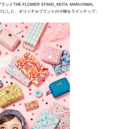
ンドTHE FLOWER STAND_KEITA MARUYAMA。
ーフにした、オリジナルプリントの小物をラインナップ。
BEAUTY
L
【J’s Picks】悲しい経験でたどり
【元之介＆小西詠斗】ド
着いた…J-BOY三上龍の手放せな
替えしたら、どうやら後