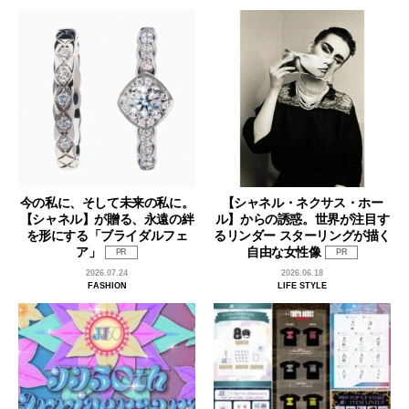
今の私に、そして未来の私に。
【シャネル・ネクサス・ホー
【シャネル】が贈る、永遠の絆
ル】からの誘惑。世界が注目す
を形にする「ブライダルフェ
るリンダー スターリングが描く
ア」
自由な女性像
PR
PR
2026.07.24
2026.06.18
FASHION
LIFE STYLE