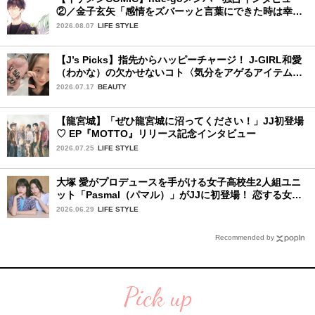
②／金子玄矢「感情をズバーッと言葉にできた時は幸
せ〜」
2026.08.07
LIFE STYLE
【J’s Picks】指先からハッピーチャージ！ J-GIRL和愛
（わかな）の欠かせないコト〈気分をアゲるアイテム＆
ルーティーン〉
2026.07.17
BEAUTY
【龍宮城】「ぜひ龍宮城に沼ってください！」JJ初登場
♡ EP『MOTTO』リリース記念インタビュー
2026.07.25
LIFE STYLE
大塚 愛がプロデュースを手がける女子高校生2人組ユニ
ット「Pasmal（パマル）」がJJに初登場！ 恋する女の
コのキュンキュンする感情を歌った最新曲「BULL」を
2026.06.29
LIFE STYLE
チェック♪
Recommended by
Pick up