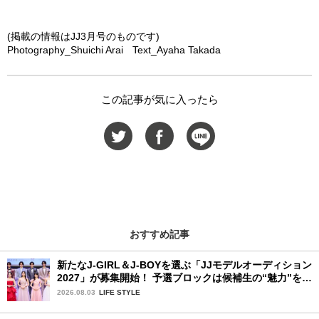
(掲載の情報はJJ3月号のものです)
Photography_Shuichi Arai Text_Ayaha Takada
この記事が気に入ったら
おすすめ記事
新たなJ-GIRL＆J-BOYを選ぶ「JJモデルオーディション
2027」が募集開始！ 予選ブロックは候補生の“魅力”を重
視した「新システム」に変わります
2026.08.03
LIFE STYLE