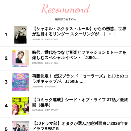
Recommend
編集部のおすすめ
【シャネル・ネクサス・ホール】からの誘惑。世界
が注目するリンダー スターリングが…
PR
2026.06.18
LIFE STYLE
時代、世代をつなぐ音楽とファッション＆トークを
楽しむスペシャルイベント「JJ50…
2026.03.26
LIFE STYLE
再販決定！ 伝説ブランド「セーラーズ」とJJとのコ
ラボキャップが、JJ50th …
2026.04.06
FASHION
【コミック連載】シード・オブ・ライフ 37話／最終
回（後半）
2026.04.09
LIFE STYLE
【JJドラマ部】オタクが選んだ絶対面白い2026年春
ドラマBEST５