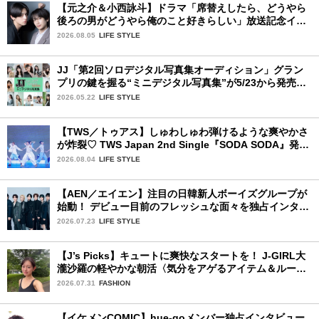
【元之介＆小西詠斗】ドラマ「席替えしたら、どうやら
後ろの男がどうやら俺のこと好きらしい」放送記念イン
タビュー♡ 「自然と詠斗くんが可愛く見えたんです」
2026.08.05
LIFE STYLE
JJ「第2回ソロデジタル写真集オーディション」グラン
プリの鍵を握る“ミニデジタル写真集”が5/23から発売！
ファイナリストの個性あふれる18冊
2026.05.22
LIFE STYLE
【TWS／トゥアス】しゅわしゅわ弾けるような爽やかさ
が炸裂♡ TWS Japan 2nd Single『SODA SODA』発売
記念SPECIAL SHOWCASEを詳細レポ
2026.08.04
LIFE STYLE
【AEN／エイエン】注目の日韓新人ボーイズグループが
始動！ デビュー目前のフレッシュな面々を独占インタビ
ュー。7人の魅力に迫ります♪
2026.07.23
LIFE STYLE
【J’s Picks】キュートに爽快なスタートを！ J-GIRL大
瀧沙羅の軽やかな朝活〈気分をアゲるアイテム＆ルーテ
ィーン〉
2026.07.31
FASHION
【イケメンCOMIC】hue-goメンバー独占インタビュー