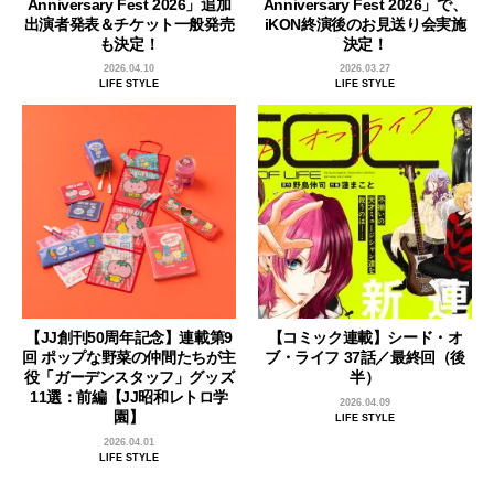
Anniversary Fest 2026」追加
Anniversary Fest 2026」で、
出演者発表＆チケット一般発売
iKON終演後のお見送り会実施
も決定！
決定！
2026.04.10
2026.03.27
LIFE STYLE
LIFE STYLE
【JJ創刊50周年記念】連載第9
【コミック連載】シード・オ
回 ポップな野菜の仲間たちが主
ブ・ライフ 37話／最終回（後
役「ガーデンスタッフ」グッズ
半）
11選：前編【JJ昭和レトロ学
2026.04.09
園】
LIFE STYLE
2026.04.01
LIFE STYLE