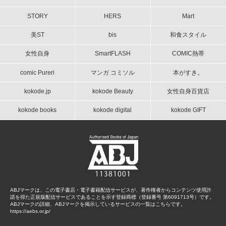
STORY
HERS
Mart
美ST
bis
和食スタイル
女性自身
SmartFLASH
COMIC熱帯
comic Pureri
マンガ コミソル
本がすき。
kokode.jp
kokode Beauty
女性自身百貨店
kokode books
kokode digital
kokode GIFT
ABJマークは、この電子書店・電子書籍配信サービスが、著作権者からコンテンツ使用許
諾を得た正規版配信サービスであることを示す登録商標（登録番号 第6091713号）です。
ABJマークの詳細、ABJマークを掲示しているサービスの一覧はこちらです。
https://aebs.or.jp/