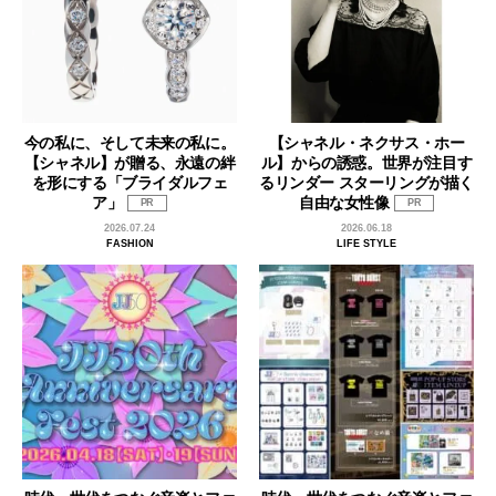
今の私に、そして未来の私に。
【シャネル・ネクサス・ホー
【シャネル】が贈る、永遠の絆
ル】からの誘惑。世界が注目す
を形にする「ブライダルフェ
るリンダー スターリングが描く
ア」
自由な女性像
PR
PR
2026.07.24
2026.06.18
FASHION
LIFE STYLE