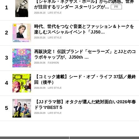
【シャネル・ネクサス・ホール】からの誘惑。世界
が注目するリンダー スターリングが…
PR
2026.06.18
LIFE STYLE
時代、世代をつなぐ音楽とファッション＆トークを
楽しむスペシャルイベント「JJ50…
2026.03.26
LIFE STYLE
再販決定！ 伝説ブランド「セーラーズ」とJJとのコ
ラボキャップが、JJ50th …
2026.04.06
FASHION
【コミック連載】シード・オブ・ライフ 37話／最終
回（後半）
2026.04.09
LIFE STYLE
【JJドラマ部】オタクが選んだ絶対面白い2026年春
ドラマBEST５
2026.04.09
LIFE STYLE