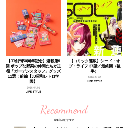
【JJ創刊50周年記念】連載第9
【コミック連載】シード・オ
回 ポップな野菜の仲間たちが主
ブ・ライフ 37話／最終回（後
役「ガーデンスタッフ」グッズ
半）
11選：前編【JJ昭和レトロ学
2026.04.09
園】
LIFE STYLE
2026.04.01
LIFE STYLE
Recommend
編集部のおすすめ