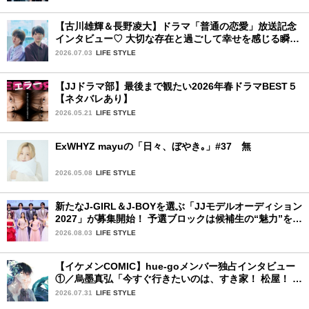
【古川雄輝＆長野凌大】ドラマ「普通の恋愛」放送記念
インタビュー♡ 大切な存在と過ごして幸せを感じる瞬間
は？
2026.07.03
LIFE STYLE
【JJドラマ部】最後まで観たい2026年春ドラマBEST５
【ネタバレあり】
2026.05.21
LIFE STYLE
ExWHYZ mayuの「日々、ぼやき｡」#37 無
2026.05.08
LIFE STYLE
新たなJ-GIRL＆J-BOYを選ぶ「JJモデルオーディション
2027」が募集開始！ 予選ブロックは候補生の“魅力”を重
視した「新システム」に変わります
2026.08.03
LIFE STYLE
【イケメンCOMIC】hue-goメンバー独占インタビュー
①／烏墨真弘「今すぐ行きたいのは、すき家！ 松屋！ ミ
スド！」
2026.07.31
LIFE STYLE