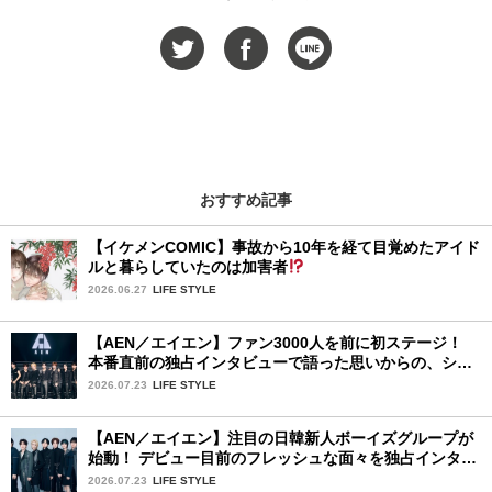
おすすめ記事
【イケメンCOMIC】事故から10年を経て目覚めたアイド
ルと暮らしていたのは加害者
2026.06.27
LIFE STYLE
【AEN／エイエン】ファン3000人を前に初ステージ！
本番直前の独占インタビューで語った思いからの、ショ
ーケース完全レポート！
2026.07.23
LIFE STYLE
【AEN／エイエン】注目の日韓新人ボーイズグループが
始動！ デビュー目前のフレッシュな面々を独占インタビ
ュー。7人の魅力に迫ります♪
2026.07.23
LIFE STYLE