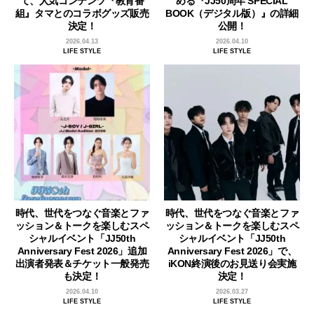
て、人気コンテンツ『教育番
める『JJ50周年 SPECIAL
組』タマとのコラボグッズ販売
BOOK（デジタル版）』の詳細
決定！
公開！
2026.04.13
2026.04.10
LIFE STYLE
LIFE STYLE
時代、世代をつなぐ音楽とファ
時代、世代をつなぐ音楽とファ
ッション＆トークを楽しむスペ
ッション＆トークを楽しむスペ
シャルイベント「JJ50th
シャルイベント「JJ50th
Anniversary Fest 2026」追加
Anniversary Fest 2026」で、
出演者発表＆チケット一般発売
iKON終演後のお見送り会実施
も決定！
決定！
2026.04.10
2026.03.27
LIFE STYLE
LIFE STYLE