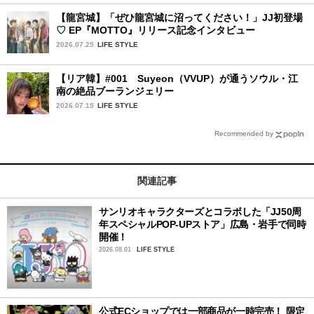
【龍宮城】「ぜひ龍宮城に沼ってください！」JJ初登場
♡ EP『MOTTO』リリース記念インタビュー
2026.07.25
LIFE STYLE
【リア韓】#001 Suyeon（VVUP）が通うソウル・江
南の絶品ブーランジェリー
2026.07.15
LIFE STYLE
Recommended by
関連記事
サンリオキャラクターズとコラボした「JJ50周
年スペシャルPOP-UPストア」広島・岩手で同時
開催！
2026.08.01
LIFE STYLE
公式ECショップでは一部商品が一時完売！ 限定