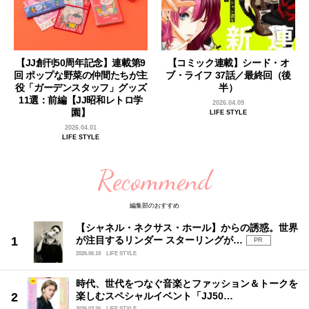
【JJ創刊50周年記念】連載第9
【コミック連載】シード・オ
回 ポップな野菜の仲間たちが主
ブ・ライフ 37話／最終回（後
役「ガーデンスタッフ」グッズ
半）
11選：前編【JJ昭和レトロ学
2026.04.09
園】
LIFE STYLE
2026.04.01
LIFE STYLE
Recommend
編集部のおすすめ
【シャネル・ネクサス・ホール】からの誘惑。世界
が注目するリンダー スターリングが…
PR
2026.06.18
LIFE STYLE
時代、世代をつなぐ音楽とファッション＆トークを
楽しむスペシャルイベント「JJ50…
2026.03.26
LIFE STYLE