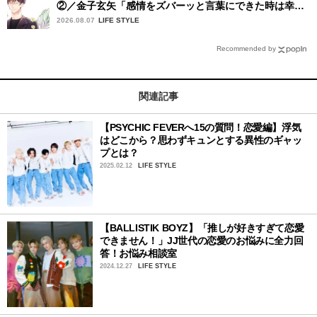
②／金子玄矢「感情をズバーッと言葉にできた時は幸
せ〜」
2026.08.07
LIFE STYLE
Recommended by
関連記事
【PSYCHIC FEVERへ15の質問！恋愛編】浮気
はどこから？思わずキュンとする異性のギャッ
プとは？
2025.02.12
LIFE STYLE
【BALLISTIK BOYZ】「推しが好きすぎて恋愛
できません！」JJ世代の恋愛のお悩みに全力回
答！お悩み相談室
2024.12.27
LIFE STYLE