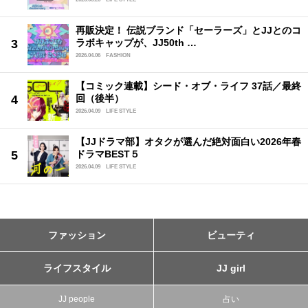
再販決定！ 伝説ブランド「セーラーズ」とJJとのコ
ラボキャップが、JJ50th …
2026.04.06
FASHION
【コミック連載】シード・オブ・ライフ 37話／最終
回（後半）
2026.04.09
LIFE STYLE
【JJドラマ部】オタクが選んだ絶対面白い2026年春
ドラマBEST５
2026.04.09
LIFE STYLE
ファッション
ビューティ
ライフスタイル
JJ girl
JJ people
占い