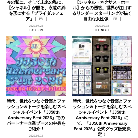
今の私に、そして未来の私に。
【シャネル・ネクサス・ホー
【シャネル】が贈る、永遠の絆
ル】からの誘惑。世界が注目す
を形にする「ブライダルフェ
るリンダー スターリングが描く
ア」
自由な女性像
PR
PR
2026.07.24
2026.06.18
FASHION
LIFE STYLE
時代、世代をつなぐ音楽とファ
時代、世代をつなぐ音楽とファ
ッション＆トークを楽しむスペ
ッション＆トークを楽しむスペ
シャルイベント「JJ50th
シャルイベント「JJ50th
Anniversary Fest 2026」での
Anniversary Fest 2026」に
パートナー企業ブースの中身を
て、「JJ50th Anniversary
ご紹介！
Fest 2026」公式グッズ販売決
定！
2026.04.14