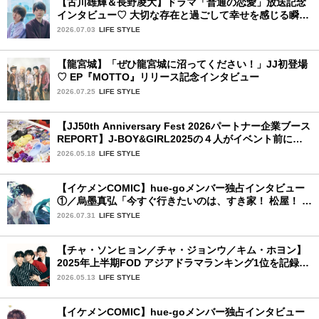
【古川雄輝＆長野凌大】ドラマ「普通の恋愛」放送記念
インタビュー♡ 大切な存在と過ごして幸せを感じる瞬間
は？
2026.07.03
LIFE STYLE
【龍宮城】「ぜひ龍宮城に沼ってください！」JJ初登場
♡ EP『MOTTO』リリース記念インタビュー
2026.07.25
LIFE STYLE
【JJ50th Anniversary Fest 2026パートナー企業ブース
REPORT】J-BOY&GIRL2025の４人がイベント前にク
ロックスを訪問してジビッツ™体験！
2026.05.18
LIFE STYLE
【イケメンCOMIC】hue-goメンバー独占インタビュー
①／烏墨真弘「今すぐ行きたいのは、すき家！ 松屋！ ミ
スド！」
2026.07.31
LIFE STYLE
【チャ・ソンヒョン／チャ・ジョンウ／キム・ホヨン】
2025年上半期FOD アジアドラマランキング1位を記録！
韓国BLドラマ「秘密の間柄」出演の3人に来日記念イン
2026.05.13
LIFE STYLE
タビュー♡
【イケメンCOMIC】hue-goメンバー独占インタビュー