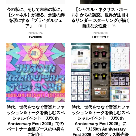
今の私に、そして未来の私に。
【シャネル・ネクサス・ホー
【シャネル】が贈る、永遠の絆
ル】からの誘惑。世界が注目す
を形にする「ブライダルフェ
るリンダー スターリングが描く
ア」
自由な女性像
PR
PR
2026.07.24
2026.06.18
FASHION
LIFE STYLE
時代、世代をつなぐ音楽とファ
時代、世代をつなぐ音楽とファ
ッション＆トークを楽しむスペ
ッション＆トークを楽しむスペ
シャルイベント「JJ50th
シャルイベント「JJ50th
Anniversary Fest 2026」での
Anniversary Fest 2026」に
パートナー企業ブースの中身を
て、「JJ50th Anniversary
ご紹介！
Fest 2026」公式グッズ販売決