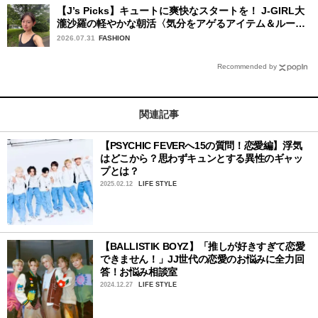
【J’s Picks】キュートに爽快なスタートを！ J-GIRL大
瀧沙羅の軽やかな朝活〈気分をアゲるアイテム＆ルーテ
ィーン〉
2026.07.31
FASHION
Recommended by
関連記事
【PSYCHIC FEVERへ15の質問！恋愛編】浮気
はどこから？思わずキュンとする異性のギャッ
プとは？
2025.02.12
LIFE STYLE
【BALLISTIK BOYZ】「推しが好きすぎて恋愛
できません！」JJ世代の恋愛のお悩みに全力回
答！お悩み相談室
2024.12.27
LIFE STYLE