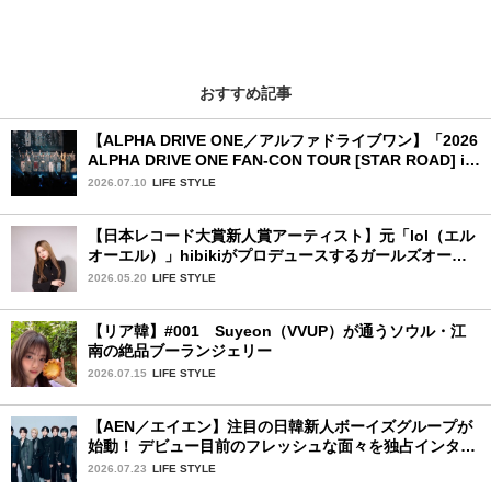
おすすめ記事
【ALPHA DRIVE ONE／アルファドライブワン】「2026
ALPHA DRIVE ONE FAN-CON TOUR [STAR ROAD] in
YOKOHAMA」1日目詳細レポ【後編】
2026.07.10
LIFE STYLE
【日本レコード大賞新人賞アーティスト】元「lol（エル
オーエル）」hibikiがプロデュースするガールズオーデ
ィションが始動！ 応募は5月31日（日）まで
2026.05.20
LIFE STYLE
【リア韓】#001 Suyeon（VVUP）が通うソウル・江
南の絶品ブーランジェリー
2026.07.15
LIFE STYLE
【AEN／エイエン】注目の日韓新人ボーイズグループが
始動！ デビュー目前のフレッシュな面々を独占インタビ
ュー。7人の魅力に迫ります♪
2026.07.23
LIFE STYLE