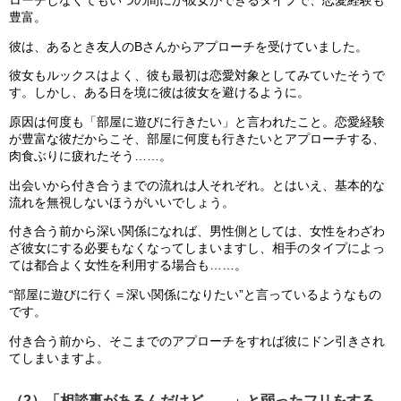
ローチしなくてもいつの間にか彼女ができるタイプで、恋愛経験も
豊富。
彼は、あるとき友人のBさんからアプローチを受けていました。
彼女もルックスはよく、彼も最初は恋愛対象としてみていたそうで
す。しかし、ある日を境に彼は彼女を避けるように。
原因は何度も「部屋に遊びに行きたい」と言われたこと。恋愛経験
が豊富な彼だからこそ、部屋に何度も行きたいとアプローチする、
肉食ぶりに疲れたそう……。
出会いから付き合うまでの流れは人それぞれ。とはいえ、基本的な
流れを無視しないほうがいいでしょう。
付き合う前から深い関係になれば、男性側としては、女性をわざわ
ざ彼女にする必要もなくなってしまいますし、相手のタイプによっ
ては都合よく女性を利用する場合も……。
“部屋に遊びに行く＝深い関係になりたい”と言っているようなもの
です。
付き合う前から、そこまでのアプローチをすれば彼にドン引きされ
てしまいますよ。
（2）「相談事があるんだけど……」と弱ったフリをする