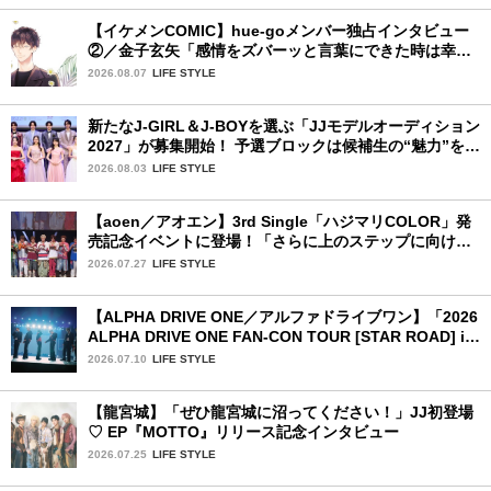
【イケメンCOMIC】hue-goメンバー独占インタビュー
②／金子玄矢「感情をズバーッと言葉にできた時は幸
せ〜」
2026.08.07
LIFE STYLE
新たなJ-GIRL＆J-BOYを選ぶ「JJモデルオーディション
2027」が募集開始！ 予選ブロックは候補生の“魅力”を重
視した「新システム」に変わります
2026.08.03
LIFE STYLE
【aoen／アオエン】3rd Single「ハジマリCOLOR」発
売記念イベントに登場！「さらに上のステップに向けた
新たなハジマリになるように」と爽やかな笑顔で意気込
2026.07.27
LIFE STYLE
みを！
【ALPHA DRIVE ONE／アルファドライブワン】「2026
ALPHA DRIVE ONE FAN-CON TOUR [STAR ROAD] in
YOKOHAMA」1日目詳細レポ【前編】
2026.07.10
LIFE STYLE
【龍宮城】「ぜひ龍宮城に沼ってください！」JJ初登場
♡ EP『MOTTO』リリース記念インタビュー
2026.07.25
LIFE STYLE