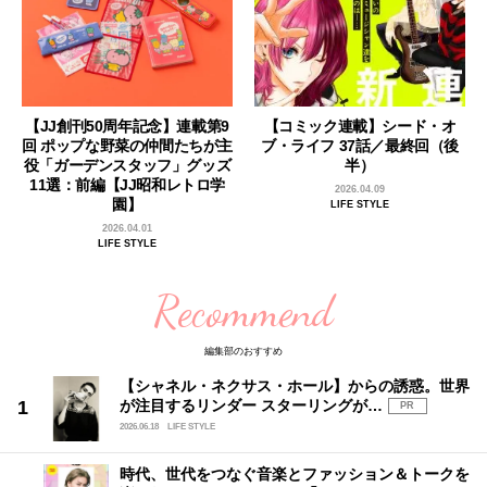
【JJ創刊50周年記念】連載第9
【コミック連載】シード・オ
回 ポップな野菜の仲間たちが主
ブ・ライフ 37話／最終回（後
役「ガーデンスタッフ」グッズ
半）
11選：前編【JJ昭和レトロ学
2026.04.09
園】
LIFE STYLE
2026.04.01
LIFE STYLE
Recommend
編集部のおすすめ
【シャネル・ネクサス・ホール】からの誘惑。世界
が注目するリンダー スターリングが…
PR
2026.06.18
LIFE STYLE
時代、世代をつなぐ音楽とファッション＆トークを