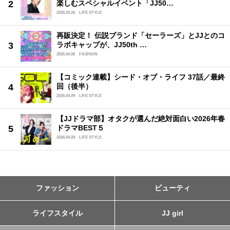
楽しむスペシャルイベント「JJ50…
2026.03.26
LIFE STYLE
再販決定！ 伝説ブランド「セーラーズ」とJJとのコ
ラボキャップが、JJ50th …
2026.04.06
FASHION
【コミック連載】シード・オブ・ライフ 37話／最終
回（後半）
2026.04.09
LIFE STYLE
【JJドラマ部】オタクが選んだ絶対面白い2026年春
ドラマBEST５
2026.04.09
LIFE STYLE
ファッション
ビューティ
ライフスタイル
JJ girl