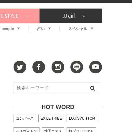
FE STYLE
JJ girl
J people
占い
スペシャル
メガイド
ッフの"それどこの"？
コスメ全部試してみた
エンタメ
プチプラ
What's NEW？
プレゼント
特集
おしゃラン！
プレゼント
恋愛
特集
コラム
インタビュー
サイン占い
毎週更新！ ジョニー楓の12星座占い
最新号
SNSキャンペーン
バックナンバー
HOT WORD
コンバース
EXILE TRIBE
LOUISVUITTON
ルイヴィトン
韓国コスメ
虹プロジェクト