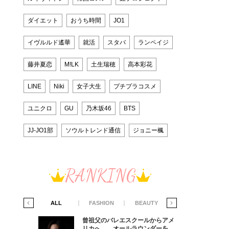
ダイエット
おうち時間
JO1
イヴルルド遙華
就活
スタバ
ランペイジ
藤井夏恋
M!LK
土生瑞穂
高本彩花
LINE
Niki
女子大生
プチプラコスメ
ユニクロ
GU
乃木坂46
BTS
JJ-JO1部
ソウルトレンド通信
ジョニー楓
RANKING
IFE STYLE
ALL
FASHION
BEAUTY
LIFE STYLE
からアメ
曾祖父のバレエスクールからアメ
ダーを目
リカへ……オールラウンダーを目