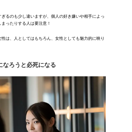
【プロ伝授】”韓国っぽ”なウェー
【新世代J-POPグループ
ブヘア簡単アレンジのコツ！
aoen（アオエン）】自
すぎるのも少し違いますが、個人の好き嫌いや相手によっ
ィストを目指すきかっけ
2025.12.19
2025.10.20
先輩とは―― 新曲「青春
BEAUTY
LIFE STYLE
てしまったりする人は要注意！
ディブル」リリース記念
ュー
女性は、人としてはもちろん、女性としても魅力的に映り
になろうと必死になる