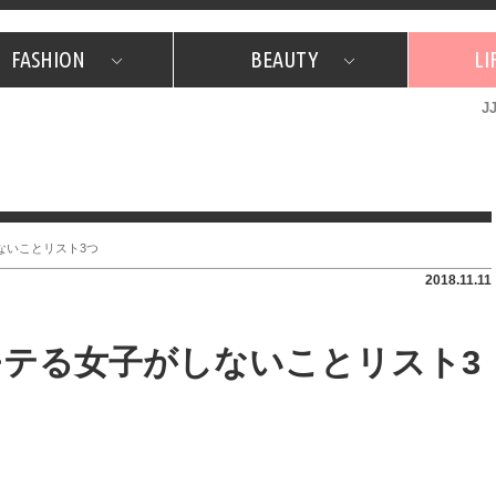
FASHION
BEAUTY
LI
J
美容担当のお気に入り
What's NEW？
占い
韓国
特集
What's NEW？
韓国
SNAP
ザ・ベスト5
特集
ザ・ベスト5
プレゼント
旅
JJグル
JJスタ
フォーチュンサイクル
ネイチャー
ないことリスト3つ
2018.11.11
テる女子がしないことリスト3