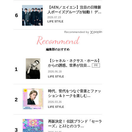
【AEN／エイエン】注目の日韓新
身がアーテ
人ボーイズグループが始動！ デビ
となった
ュー目前のフレッシュな面々を独
2026.07.23
インクレ
占インタビュー。7人の魅力に迫
LIFE STYLE
インタビ
ります♪
Recommended by
Recommend
編集部のおすすめ
【シャネル・ネクサス・ホール】
からの誘惑。世界が注目…
PR
2026.06.18
LIFE STYLE
時代、世代をつなぐ音楽とファッ
ション＆トークを楽しむ…
2026.03.26
LIFE STYLE
再販決定！ 伝説ブランド「セーラ
ーズ」とJJとのコラ…