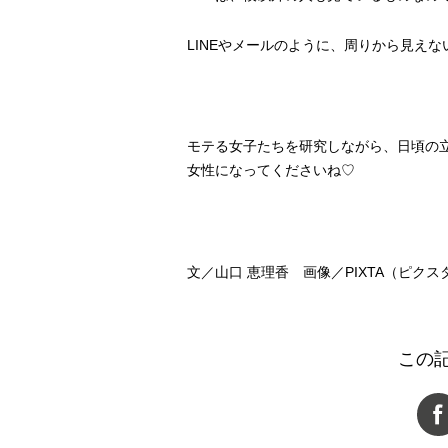
LINEやメールのように、周りから見え
モテる女子たちを研究しながら、日頃の
女性になってくださいね♡
文／山口 恵理香 画像／PIXTA（ピクスタ）
この