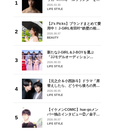
が好きす
指すダンサーは踊ることが好きす
2026.03.30
ロ】
ぎる【王子様の推しドコロ】
LIFE STYLE
vol.29 三宅啄未さん
を選ぶ
【J’s Picks】ブランドまとめて愛
ン
用中！ J-GIRL有田叶“鉄壁の相
選ブロッ
棒”〈ビューティ＆ファッション
2026.08.07
視した
夏の必需品〉
BEAUTY
ます
ラマ「席
新たなJ-GIRL＆J-BOYを選ぶ
ろの男が
「JJモデルオーディション
しい」放
2027」が募集開始！ 予選ブロッ
2026.08.03
自然と詠
クは候補生の“魅力”を重視した
LIFE STYLE
です」
「新システム」に変わります
goメン
【元之介＆小西詠斗】ドラマ「席
／金子玄
替えしたら、どうやら後ろの男が
葉にでき
どうやら俺のこと好きらしい」放
2026.08.05
送記念インタビュー♡ 「自然と詠
LIFE STYLE
斗くんが可愛く見えたんです」
の日韓新
【イケメンCOMIC】hue-goメン
！ デビ
バー独占インタビュー②／金子玄
面々を独
矢「感情をズバーッと言葉にでき
2026.08.07
魅力に迫
た時は幸せ〜」
LIFE STYLE