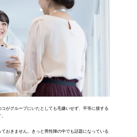
棒”〈ビューティ＆ファッション
指すダンサーは踊ること
2026.08.07
2026.03.30
夏の必需品〉
ぎる【王子様の推しドコ
BEAUTY
LIFE STYLE
vol.29 三宅啄未さん
【JJ専属モデルの素顔】ビューテ
新たなJ-GIRL＆J-BOY
ィ大好き！ 松川 星のお気に入り
「JJモデルオーディショ
コスメをCHECK
2027」が募集開始！ 予
2025.12.16
2026.08.03
クは候補生の“魅力”を重
BEAUTY
LIFE STYLE
「新システム」に変わり
【J’s Picks】J-GIRL早坂萌香の
【元之介＆小西詠斗】ド
徹底した日焼けケア！ でも、いち
替えしたら、どうやら後
ばん大切なのは…〈ビューティ＆
どうやら俺のこと好きら
2026.07.24
2026.08.05
ファッション夏の必需品〉
送記念インタビュー♡ 「
BEAUTY
LIFE STYLE
斗くんが可愛く見えたん
【JJ専属モデルの素顔】ホ・ジウ
【イケメンCOMIC】hue-
ォンの愛用スキンケアは敏感肌向
バー独占インタビュー②
け
矢「感情をズバーッと言
2025.12.09
2026.08.07
た時は幸せ〜」
BEAUTY
LIFE STYLE
のコがグループにいたとしても毛嫌いせず、平等に接する
【JJ専属モデルの素顔】ツヤと輝
【AEN／エイエン】注目
す。
きを放つ美肌を生み出す松川 星の
人ボーイズグループが始動
愛用スキンケア
ュー目前のフレッシュな
2025.12.16
2026.07.23
占インタビュー。7人の
BEAUTY
LIFE STYLE
っておきません。きっと男性陣の中でも話題になっている
ります♪