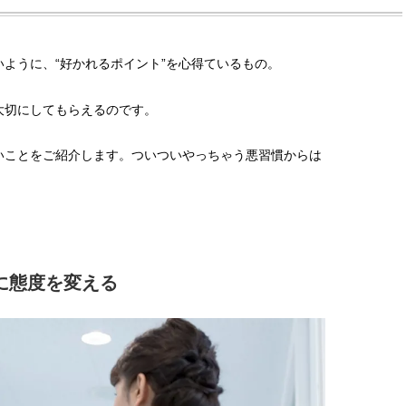
ように、“好かれるポイント”を心得ているもの。
大切にしてもらえるのです。
いことをご紹介します。ついついやっちゃう悪習慣からは
に態度を変える
BEAUTY
L
【J’s Picks】ブランドまとめて愛
曾祖父のバレエスクール
用中！ J-GIRL有田叶“鉄壁の相
リカへ……オールラウン