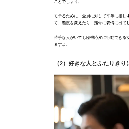
ことでしょう。
モテるために、全員に対して平等に接し
て、態度を変えたり、露骨に表情に出
苦手な人がいても臨機応変に行動できる
ますよ。
（2）好きな人とふたりきり