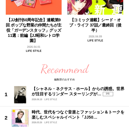
【JJ創刊50周年記念】連載第9
【コミック連載】シード・オ
回 ポップな野菜の仲間たちが主
ブ・ライフ 37話／最終回（後
役「ガーデンスタッフ」グッズ
半）
11選：前編【JJ昭和レトロ学
2026.04.09
園】
LIFE STYLE
2026.04.01
LIFE STYLE
Recommend
編集部のおすすめ
【シャネル・ネクサス・ホール】からの誘惑。世界
が注目するリンダー スターリングが…
PR
2026.06.18
LIFE STYLE
時代、世代をつなぐ音楽とファッション＆トークを
楽しむスペシャルイベント「JJ50…
2026.03.26
LIFE STYLE