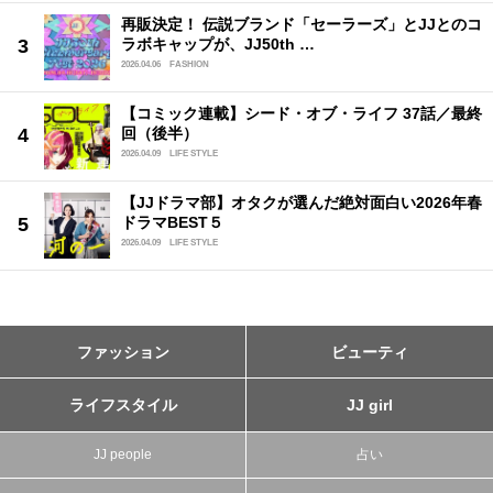
再販決定！ 伝説ブランド「セーラーズ」とJJとのコ
ラボキャップが、JJ50th …
2026.04.06
FASHION
【コミック連載】シード・オブ・ライフ 37話／最終
回（後半）
2026.04.09
LIFE STYLE
【JJドラマ部】オタクが選んだ絶対面白い2026年春
ドラマBEST５
2026.04.09
LIFE STYLE
ファッション
ビューティ
ライフスタイル
JJ girl
JJ people
占い