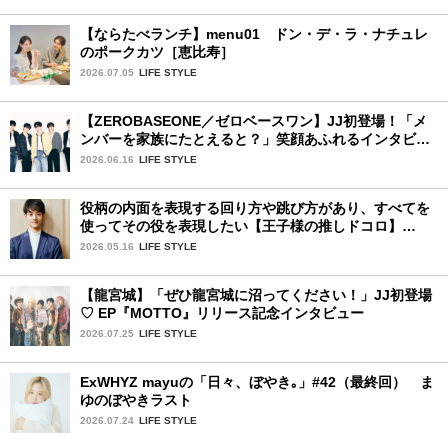
【ならたべランチ】menu01 ドン・デ・ラ・ナチュレ
のポークカツ［恵比寿］
2026.07.05
LIFE STYLE
【ZEROBASEONE／ゼロベースワン】JJ初登場！「メ
ンバーを家族にたとえると？」笑顔あふれるインタビュ
ー♡
2026.06.16
LIFE STYLE
役柄の内面を表現する回り方や跳び方があり、すべてを
使ってその役を表現したい【王子様の推しドコロ】
vol.31 大塚 卓さん
2026.05.16
LIFE STYLE
【龍宮城】「ぜひ龍宮城に沼ってください！」JJ初登場
♡ EP『MOTTO』リリース記念インタビュー
2026.07.25
LIFE STYLE
ExWHYZ mayuの「日々、ぼやき｡」#42（最終回） ま
ゆのぼやきラスト
2026.07.24
LIFE STYLE