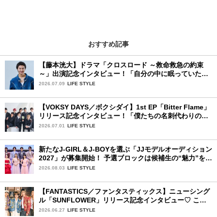
おすすめ記事
【藤本洸大】ドラマ「クロスロード ～救命救急の約束
～」出演記念インタビュー！「自分の中に眠っていた熱
を思い出させてもらった作品です」
2026.07.09
LIFE STYLE
【VOKSY DAYS／ボクシダイ】1st EP「Bitter Flame」
リリース記念インタビュー！「僕たちの名刺代わりのよ
うなアルバム」
2026.07.01
LIFE STYLE
新たなJ-GIRL＆J-BOYを選ぶ「JJモデルオーディション
2027」が募集開始！ 予選ブロックは候補生の“魅力”を重
視した「新システム」に変わります
2026.08.03
LIFE STYLE
【FANTASTICS／ファンタスティックス】ニューシング
ル「SUNFLOWER」リリース記念インタビュー♡ この
夏楽しみにしていることは？
2026.06.27
LIFE STYLE