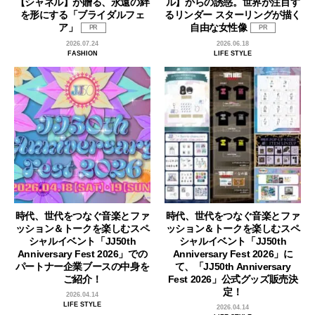
【シャネル】が贈る、永遠の絆
ル】からの誘惑。世界が注目す
を形にする「ブライダルフェ
るリンダー スターリングが描く
ア」
自由な女性像
PR
PR
2026.07.24
2026.06.18
FASHION
LIFE STYLE
時代、世代をつなぐ音楽とファ
時代、世代をつなぐ音楽とファ
ッション＆トークを楽しむスペ
ッション＆トークを楽しむスペ
シャルイベント「JJ50th
シャルイベント「JJ50th
Anniversary Fest 2026」での
Anniversary Fest 2026」に
パートナー企業ブースの中身を
て、「JJ50th Anniversary
ご紹介！
Fest 2026」公式グッズ販売決
定！
2026.04.14
LIFE STYLE
2026.04.14