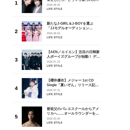
しい」放
どうやら俺のこと好きらしい」放
2026.08.05
自然と詠
送記念インタビュー♡ 「自然と詠
LIFE STYLE
です」
斗くんが可愛く見えたんです」
を選ぶ
新たなJ-GIRL＆J-BOYを選ぶ
ン
「JJモデルオーディション
選ブロッ
2027」が募集開始！ 予選ブロッ
2026.08.03
視した
クは候補生の“魅力”を重視した
LIFE STYLE
ます
「新システム」に変わります
の日韓新
【AEN／エイエン】注目の日韓新
！ デビ
人ボーイズグループが始動！ デビ
面々を独
ュー目前のフレッシュな面々を独
2026.07.23
魅力に迫
占インタビュー。7人の魅力に迫
LIFE STYLE
ります♪
 CD
【櫻井優衣】メジャー 1st CD
リース記念
Single「夏いぞん」リリース記念
した“最
イベント♡ ファンと過ごした“最
2026.07.31
高の夏時間”
LIFE STYLE
からアメ
曾祖父のバレエスクールからアメ
ダーを目
リカへ……オールラウンダーを目
が好きす
指すダンサーは踊ることが好きす
2026.03.30
ロ】
ぎる【王子様の推しドコロ】
LIFE STYLE
vol.29 三宅啄未さん