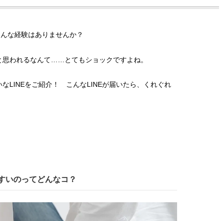
そんな経験はありませんか？
と思われるなんて……とてもショックですよね。
LINEをご紹介！ こんなLINEが届いたら、くれぐれ
やすいのってどんなコ？
BEAUTY
L
【J’s Picks】悲しい経験でたどり
【元之介＆小西詠斗】ド
着いた…J-BOY三上龍の手放せな
替えしたら、どうやら後