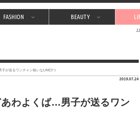
FASHION
BEAUTY
LI
J
美容担当のお気に入り
What's NEW？
占い
韓国
特集
What's NEW？
韓国
SNAP
ザ・ベスト5
特集
ザ・ベスト5
プレゼント
旅
JJグル
JJスタ
フォーチュンサイクル
ネイチャー
子が送るワンチャン狙いなLINE3つ
2019.07.24
どあわよくば…男子が送るワン