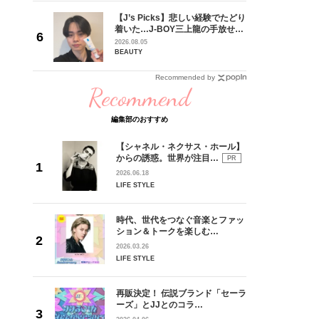
専属モデ
【J’s Picks】悲しい経験でたどり
ービジュ
着いた…J-BOY三上龍の手放せな
時代に憧
い“オールインワン”アイテム〈ビ
2026.08.05
界に飛び
ューティ＆ファッション夏の必需
BEAUTY
っかけで
品〉
Recommended by
Recommend
編集部のおすすめ
【シャネル・ネクサス・ホール】
からの誘惑。世界が注目…
PR
2026.06.18
LIFE STYLE
時代、世代をつなぐ音楽とファッ
ション＆トークを楽しむ…
2026.03.26
LIFE STYLE
再販決定！ 伝説ブランド「セーラ
ーズ」とJJとのコラ…