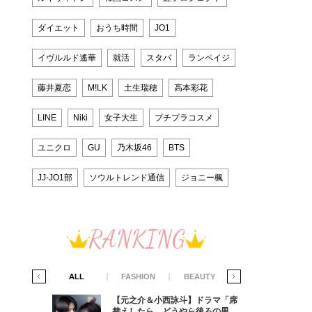
ダイエット
おうち時間
JO1
イヴルルド遙華
就活
スタバ
ランペイジ
藤井夏恋
M!LK
土生瑞穂
高本彩花
LINE
Niki
女子大生
プチプラコスメ
ユニクロ
GU
乃木坂46
BTS
JJ-JO1部
ソウルトレンド通信
ジョニー楓
RANKING
IFE STYLE
ALL
FASHION
BEAUTY
LIFE STYLE
ラマ「席
【元之介＆小西詠斗】ドラマ「席
ろの男が
替えしたら、どうやら後ろの男が