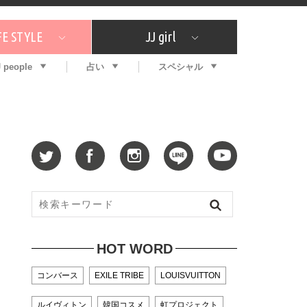
FE STYLE
JJ girl
J people
占い
スペシャル
メガイド
ッフの"それどこの"？
コスメ全部試してみた
エンタメ
プチプラ
What's NEW？
プレゼント
特集
おしゃラン！
プレゼント
恋愛
特集
コラム
インタビュー
サイン占い
毎週更新！ ジョニー楓の12星座占い
最新号
SNSキャンペーン
バックナンバー
HOT WORD
コンバース
EXILE TRIBE
LOUISVUITTON
ルイヴィトン
韓国コスメ
虹プロジェクト