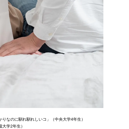
い“オールインワン”アイテム〈ビ
どうやら俺のこと好きら
2026.08.05
2026.08.05
ューティ＆ファッション夏の必需
送記念インタビュー♡ 「
BEAUTY
LIFE STYLE
品〉
斗くんが可愛く見えたん
【注目アーティストRainy。っ
新たなJ-GIRL＆J-BOY
て？】自称“コスメオタク見習
「JJモデルオーディショ
い”のポーチの中身、拝見しま
2027」が募集開始！ 予
2026.01.30
2026.08.03
す！
クは候補生の“魅力”を重
BEAUTY
LIFE STYLE
「新システム」に変わり
【JJ専属モデルの素顔】ビューテ
【AEN／エイエン】注目
ィ大好き！ 松川 星のお気に入り
人ボーイズグループが始動
コスメをCHECK
ュー目前のフレッシュな
2025.12.16
2026.07.23
占インタビュー。7人の
BEAUTY
LIFE STYLE
ります♪
【J’s Picks】J-GIRL早坂萌香の
【櫻井優衣】メジャー 1st
徹底した日焼けケア！ でも、いち
Single「夏いぞん」リ
ばん大切なのは…〈ビューティ＆
イベント♡ ファンと過ご
2026.07.24
2026.07.31
ファッション夏の必需品〉
高の夏時間”
BEAUTY
LIFE STYLE
【JJ専属モデルの素顔】ツヤと輝
曾祖父のバレエスクール
きを放つ美肌を生み出す松川 星の
リカへ……オールラウン
愛用スキンケア
指すダンサーは踊ること
2025.12.16
2026.03.30
かりなのに馴れ馴れしいコ」（中央大学4年生）
ぎる【王子様の推しドコ
BEAUTY
LIFE STYLE
蔵大学2年生）
vol.29 三宅啄未さん