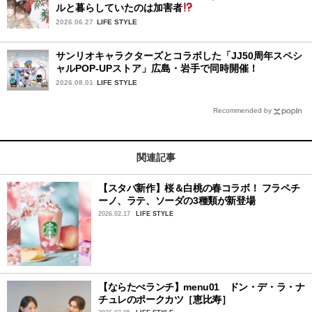
ルと暮らしていたのは加害者
2026.06.27
LIFE STYLE
サンリオキャラクターズとコラボした「JJ50周年スペシ
ャルPOP-UPストア」広島・岩手で同時開催！
2026.08.01
LIFE STYLE
Recommended by
関連記事
【スタバ新作】桜＆白桃の春コラボ！ フラペチ
ーノ、ラテ、ソーダの3種類が新登場
2026.02.17
LIFE STYLE
【ならたべランチ】menu01 ドン・デ・ラ・ナ
チュレのポークカツ［恵比寿］