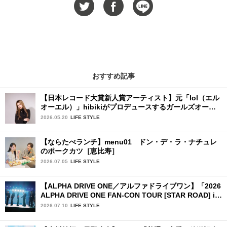
おすすめ記事
【日本レコード大賞新人賞アーティスト】元「lol（エル
オーエル）」hibikiがプロデュースするガールズオーデ
ィションが始動！ 応募は5月31日（日）まで
2026.05.20
LIFE STYLE
【ならたべランチ】menu01 ドン・デ・ラ・ナチュレ
のポークカツ［恵比寿］
2026.07.05
LIFE STYLE
【ALPHA DRIVE ONE／アルファドライブワン】「2026
ALPHA DRIVE ONE FAN-CON TOUR [STAR ROAD] in
YOKOHAMA」1日目詳細レポ【前編】
2026.07.10
LIFE STYLE