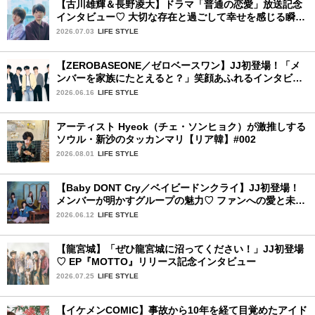
【古川雄輝＆長野凌大】ドラマ「普通の恋愛」放送記念
インタビュー♡ 大切な存在と過ごして幸せを感じる瞬間
は？
2026.07.03
LIFE STYLE
【ZEROBASEONE／ゼロベースワン】JJ初登場！「メ
ンバーを家族にたとえると？」笑顔あふれるインタビュ
ー♡
2026.06.16
LIFE STYLE
アーティスト Hyeok（チェ・ソンヒョク）が激推しする
ソウル・新沙のタッカンマリ【リア韓】#002
2026.08.01
LIFE STYLE
【Baby DONT Cry／ベイビードンクライ】JJ初登場！
メンバーが明かすグループの魅力♡ ファンへの愛と未来
の夢
2026.06.12
LIFE STYLE
【龍宮城】「ぜひ龍宮城に沼ってください！」JJ初登場
♡ EP『MOTTO』リリース記念インタビュー
2026.07.25
LIFE STYLE
【イケメンCOMIC】事故から10年を経て目覚めたアイド