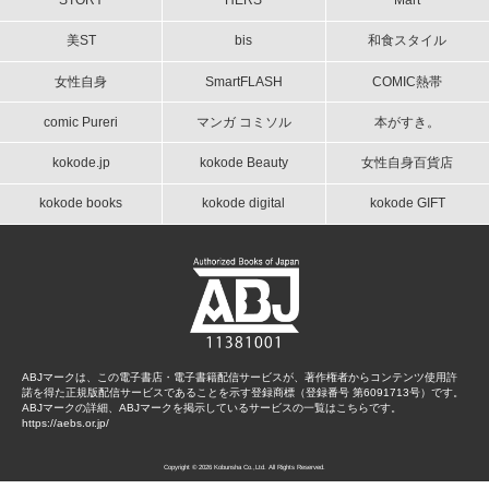
STORY
HERS
Mart
美ST
bis
和食スタイル
女性自身
SmartFLASH
COMIC熱帯
comic Pureri
マンガ コミソル
本がすき。
kokode.jp
kokode Beauty
女性自身百貨店
kokode books
kokode digital
kokode GIFT
ABJマークは、この電子書店・電子書籍配信サービスが、著作権者からコンテンツ使用許
諾を得た正規版配信サービスであることを示す登録商標（登録番号 第6091713号）です。
ABJマークの詳細、ABJマークを掲示しているサービスの一覧はこちらです。
https://aebs.or.jp/
Copyright © 2026 Kobunsha Co.,Ltd. All Rights Reserved.