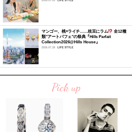
2026.07.05
LIFE STYLE
マンゴー、桃×ライチ……枝豆にラム
全12種
類”アートパフェ”の祭典『Hills Parfait
Collection2026@Hills House』
2026.07.28
LIFE STYLE
Pick up