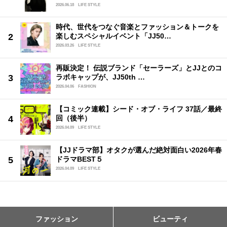
2026.06.18
LIFE STYLE
時代、世代をつなぐ音楽とファッション＆トークを
楽しむスペシャルイベント「JJ50…
2026.03.26
LIFE STYLE
再販決定！ 伝説ブランド「セーラーズ」とJJとのコ
ラボキャップが、JJ50th …
2026.04.06
FASHION
【コミック連載】シード・オブ・ライフ 37話／最終
回（後半）
2026.04.09
LIFE STYLE
【JJドラマ部】オタクが選んだ絶対面白い2026年春
ドラマBEST５
2026.04.09
LIFE STYLE
ファッション
ビューティ