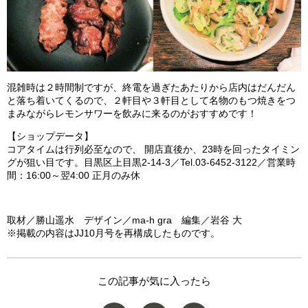
混雑時は２時間制ですが、終電を過ぎたあたりから店内はだんだん
と落ち着いてくるので、２軒目や３軒目として名物のもつ焼きをつ
まみながらレモンサワーを飲みに来るのがおすすめです！
【ショップデータ】
コアタイムは行列必至なので、 開店直後か、23時を回ったタイミン
グが狙い目です。目黒区上目黒2-14-3／Tel.03-6452-3122／営業時
間：16:00～翌4:00 正月のみ休
取材／勝山遥水 デザイン／ma-h gra 編集／岩谷 大
※掲載の内容はJJ10月号を再構成したものです。
この記事が気に入ったら