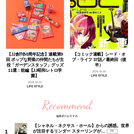
【JJ創刊50周年記念】連載第9
【コミック連載】シード・オ
回 ポップな野菜の仲間たちが主
ブ・ライフ 37話／最終回（後
役「ガーデンスタッフ」グッズ
半）
11選：前編【JJ昭和レトロ学
2026.04.09
園】
LIFE STYLE
2026.04.01
LIFE STYLE
Recommend
編集部のおすすめ
【シャネル・ネクサス・ホール】からの誘惑。世界
が注目するリンダー スターリングが…
PR