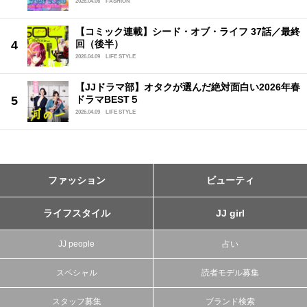
時代、世代をつなぐ音楽とファ
時代、世代をつなぐ音楽とファ
ッション＆トークを楽しむスペ
ッション＆トークを楽しむスペ
シャルイベント「JJ50th
シャルイベント「JJ50th
Anniversary Fest 2026」追加
Anniversary Fest 2026」で、
出演者発表＆チケット一般発売
iKON終演後のお見送り会実施
も決定！
決定！
2026.04.10
2026.03.27
LIFE STYLE
LIFE STYLE
【コミック連載】シード・オ
ブ・ライフ 37話／最終回（後
半）
2026.04.09
LIFE STYLE