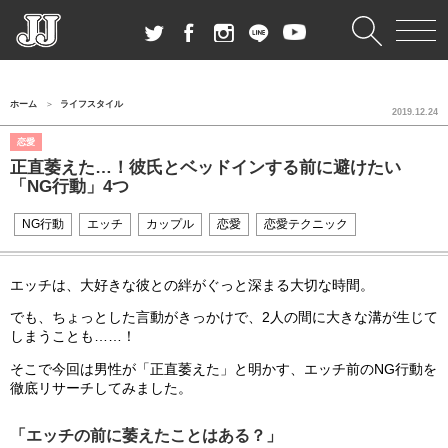
ホーム
ライフスタイル
2019.12.24
恋愛
正直萎えた…！彼氏とベッドインする前に避けたい
「NG行動」4つ
NG行動
エッチ
カップル
恋愛
恋愛テクニック
エッチは、大好きな彼との絆がぐっと深まる大切な時間。
でも、ちょっとした言動がきっかけで、2人の間に大きな溝が生じて
しまうことも……！
そこで今回は男性が「正直萎えた」と明かす、エッチ前のNG行動を
徹底リサーチしてみました。
「エッチの前に萎えたことはある？」