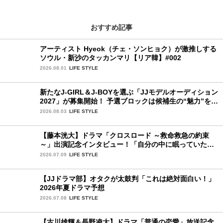
おすすめ記事
アーティスト Hyeok（チェ・ソンヒョク）が激推しする
ソウル・新沙のタッカンマリ【リア韓】#002
2026.08.01
LIFE STYLE
新たなJ-GIRL＆J-BOYを選ぶ「JJモデルオーディション
2027」が募集開始！ 予選ブロックは候補生の“魅力”を重
視した「新システム」に変わります
2026.08.03
LIFE STYLE
【藤本洸大】ドラマ「クロスロード ～救命救急の約束
～」出演記念インタビュー！「自分の中に眠っていた熱
を思い出させてもらった作品です」
2026.07.09
LIFE STYLE
【JJドラマ部】オタクが太鼓判「これは絶対面白い！」
2026年夏ドラマ予想
2026.07.08
LIFE STYLE
【古川雄輝＆長野凌大】ドラマ「普通の恋愛」放送記念