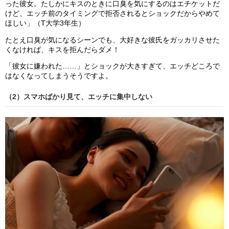
った彼女。たしかにキスのときに口臭を気にするのはエチケットだ
けど、エッチ前のタイミングで拒否されるとショックだからやめて
ほしい」（T大学3年生）
たとえ口臭が気になるシーンでも、大好きな彼氏をガッカリさせた
くなければ、キスを拒んだらダメ！
「彼女に嫌われた……」とショックが大きすぎて、エッチどころで
はなくなってしまうそうですよ。
（2）スマホばかり見て、エッチに集中しない