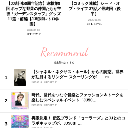
LIFE STYLE
2026.04.14
LIFE STYLE
時代、世代をつなぐ音楽とファ
時代、世代をつなぐ音楽とファ
ッション＆トークを楽しむスペ
ッション＆トークを楽しむスペ
シャルイベント「JJ50th
シャルイベント「JJ50th
Anniversary Fest 2026」に
Anniversary Fest 2026」で読
て、人気コンテンツ『教育番
める『JJ50周年 SPECIAL
組』タマとのコラボグッズ販売
BOOK（デジタル版）』の詳細
決定！
公開！
2026.04.13
2026.04.10
LIFE STYLE
LIFE STYLE