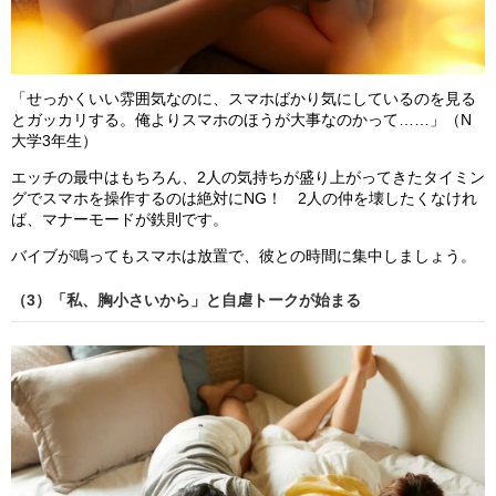
「せっかくいい雰囲気なのに、スマホばかり気にしているのを見る
とガッカリする。俺よりスマホのほうが大事なのかって……」（N
大学3年生）
エッチの最中はもちろん、2人の気持ちが盛り上がってきたタイミン
グでスマホを操作するのは絶対にNG！ 2人の仲を壊したくなけれ
ば、マナーモードが鉄則です。
バイブが鳴ってもスマホは放置で、彼との時間に集中しましょう。
（3）「私、胸小さいから」と自虐トークが始まる