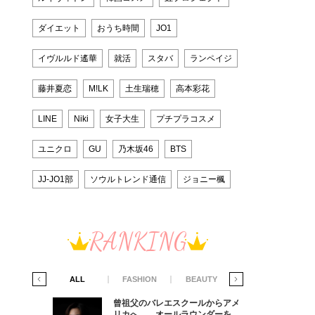
ダイエット
おうち時間
JO1
イヴルルド遙華
就活
スタバ
ランペイジ
藤井夏恋
M!LK
土生瑞穂
高本彩花
LINE
Niki
女子大生
プチプラコスメ
ユニクロ
GU
乃木坂46
BTS
JJ-JO1部
ソウルトレンド通信
ジョニー楓
RANKING
IFE STYLE
ALL
FASHION
BEAUTY
LIFE STYLE
からアメ
曾祖父のバレエスクールからアメ
ダーを目
リカへ……オールラウンダーを目