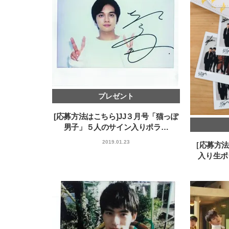
プレゼント
[応募方法はこちら]JJ３月号「猫っぽ
男子」５人のサイン入りポラ…
2019.01.23
［応募方法
入り生ポ