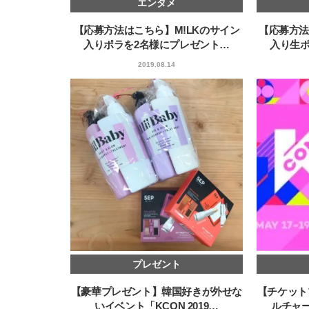
エンタメ
【応募方法はこちら】M!LKのサイン
【応募方法
入りポラを2名様にプレゼント…
入り生ポ
2019.08.14
プレゼント
【豪華プレゼント】韓国好きが外せな
【チケット
いイベント「KCON 2019…
ルチャー