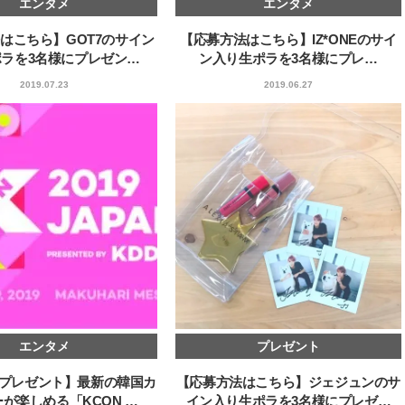
エンタメ
エンタメ
棒”〈ビューティ＆ファッション
指すダンサーは踊ること
2026.08.07
2026.03.30
夏の必需品〉
ぎる【王子様の推しドコ
BEAUTY
LIFE STYLE
はこちら】GOT7のサイン
【応募方法はこちら】IZ*ONEのサイ
vol.29 三宅啄未さん
ラを3名様にプレゼン…
ン入り生ポラを3名様にプレ…
【JJ専属モデルの素顔】ビューテ
新たなJ-GIRL＆J-BOY
2019.07.23
2019.06.27
ィ大好き！ 松川 星のお気に入り
「JJモデルオーディショ
コスメをCHECK
2027」が募集開始！ 予
2025.12.16
2026.08.03
クは候補生の“魅力”を重
BEAUTY
LIFE STYLE
「新システム」に変わり
【注目アーティストRainy。っ
【元之介＆小西詠斗】ド
て？】自称“コスメオタク見習
替えしたら、どうやら後
い”のポーチの中身、拝見しま
どうやら俺のこと好きら
2026.01.30
2026.08.05
す！
送記念インタビュー♡ 「
BEAUTY
LIFE STYLE
斗くんが可愛く見えたん
【注目アーティストRainy。っ
【新世代J-POPグループ
て？】忙しい日でも欠かせない、
aoen（アオエン）】自
朝と夜のケアでつくられる透明感
ィストを目指すきかっけ
2026.01.30
2025.10.20
先輩とは―― 新曲「青春
BEAUTY
LIFE STYLE
ディブル」リリース記念
ュー
【J’s Picks】J-GIRL早坂萌香の
【AEN／エイエン】注目
エンタメ
プレゼント
徹底した日焼けケア！ でも、いち
人ボーイズグループが始動
ばん大切なのは…〈ビューティ＆
ュー目前のフレッシュな
2026.07.24
2026.07.23
プレゼント】最新の韓国カ
【応募方法はこちら】ジェジュンのサ
ファッション夏の必需品〉
占インタビュー。7人の
BEAUTY
LIFE STYLE
ります♪
が楽しめる「KCON …
イン入り生ポラを3名様にプレゼ…