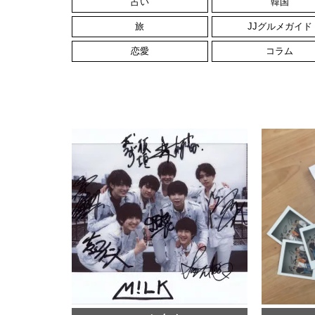
占い
韓国
旅
JJグルメガイド
恋愛
コラム