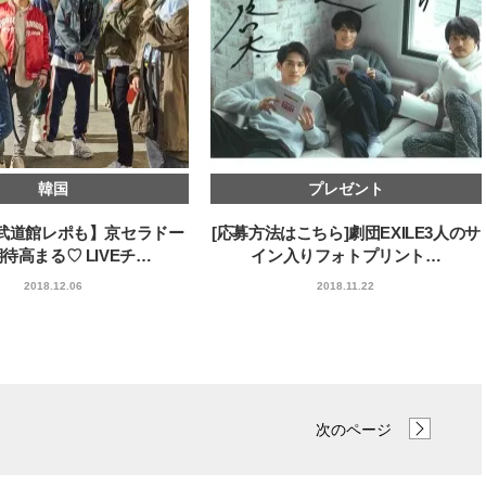
韓国
プレゼント
の武道館レポも】京セラドー
[応募方法はこちら]劇団EXILE3人のサ
待高まる♡ LIVEチ…
イン入りフォトプリント…
2018.12.06
2018.11.22
次のページ