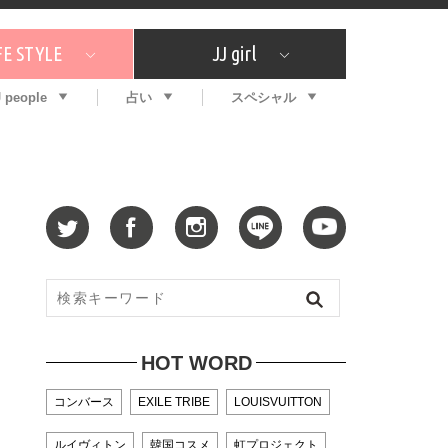
FE STYLE
JJ girl
J people
占い
スペシャル
メガイド
ッフの"それどこの"？
コスメ全部試してみた
エンタメ
プチプラ
What's NEW？
プレゼント
特集
おしゃラン！
プレゼント
恋愛
特集
コラム
インタビュー
サイン占い
毎週更新！ ジョニー楓の12星座占い
最新号
SNSキャンペーン
バックナンバー
HOT WORD
コンバース
EXILE TRIBE
LOUISVUITTON
ルイヴィトン
韓国コスメ
虹プロジェクト