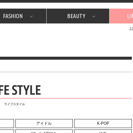
FASHION
BEAUTY
LI
J
美容担当のお気に入り
What's NEW？
占い
韓国
特集
What's NEW？
韓国
SNAP
ザ・ベスト5
特集
ザ・ベスト5
プレゼント
旅
JJグル
JJスタ
フォーチュンサイクル
ネイチャー
FE STYLE
ライフスタイル
アイドル
K-POP