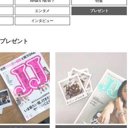
What's NEW？
特集
エンタメ
プレゼント
インタビュー
プレゼント
BEAUTY
L
【J’s Picks】ブランドまとめて愛
曾祖父のバレエスクール
用中！ J-GIRL有田叶“鉄壁の相
リカへ……オールラウン