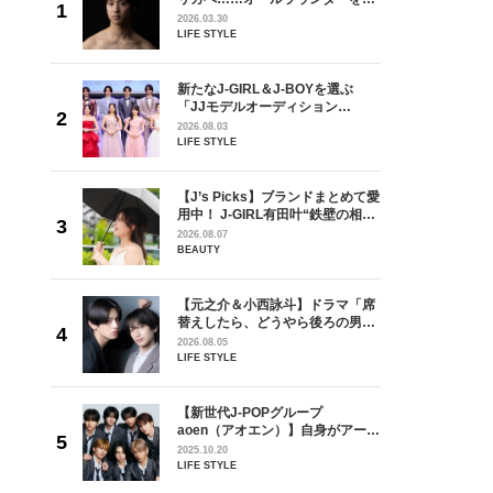
が好きす
指すダンサーは踊ることが好きす
2026.03.30
ロ】
ぎる【王子様の推しドコロ】
LIFE STYLE
vol.29 三宅啄未さん
を選ぶ
新たなJ-GIRL＆J-BOYを選ぶ
ン
「JJモデルオーディション
選ブロッ
2027」が募集開始！ 予選ブロッ
2026.08.03
視した
クは候補生の“魅力”を重視した
LIFE STYLE
ます
「新システム」に変わります
ラマ「席
【J’s Picks】ブランドまとめて愛
ろの男が
用中！ J-GIRL有田叶“鉄壁の相
しい」放
棒”〈ビューティ＆ファッション
2026.08.07
自然と詠
夏の必需品〉
BEAUTY
です」
【元之介＆小西詠斗】ドラマ「席
身がアーテ
替えしたら、どうやら後ろの男が
となった
どうやら俺のこと好きらしい」放
2026.08.05
インクレ
送記念インタビュー♡ 「自然と詠
LIFE STYLE
インタビ
斗くんが可愛く見えたんです」
の日韓新
【新世代J-POPグループ
！ デビ
aoen（アオエン）】自身がアーテ
面々を独
ィストを目指すきかっけとなった
2025.10.20
魅力に迫
先輩とは―― 新曲「青春インクレ
LIFE STYLE
ディブル」リリース記念インタビ