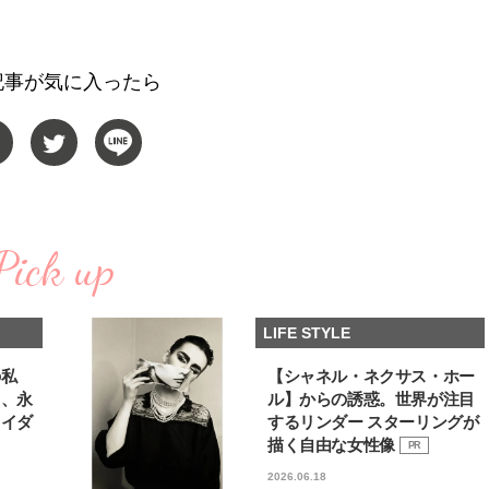
記事が気に入ったら
Pick up
LIFE STYLE
の私
【シャネル・ネクサス・ホー
る、永
ル】からの誘惑。世界が注目
ライダ
するリンダー スターリングが
描く自由な女性像
PR
2026.06.18