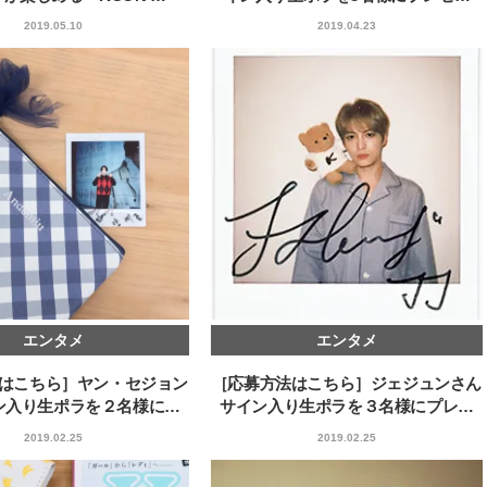
【JJ専属モデルの素顔】ホ・ジウ
【イケメンCOMIC】hue-
2019.05.10
2019.04.23
ォンの愛用スキンケアは敏感肌向
バー独占インタビュー②
け
矢「感情をズバーッと言
2025.12.09
2026.08.07
た時は幸せ〜」
BEAUTY
LIFE STYLE
エンタメ
エンタメ
はこちら］ヤン・セジョン
［応募方法はこちら］ジェジュンさん
ン入り生ポラを２名様に…
サイン入り生ポラを３名様にプレ…
2019.02.25
2019.02.25