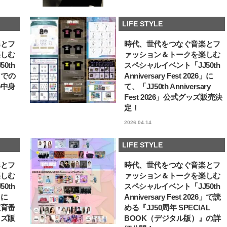
LIFE STYLE
楽とフ
時代、世代をつなぐ音楽とフ
楽しむ
ァッション＆トークを楽しむ
0th
スペシャルイベント「JJ50th
6」での
Anniversary Fest 2026」に
の中身
て、「JJ50th Anniversary
Fest 2026」公式グッズ販売決
定！
2026.04.14
LIFE STYLE
楽とフ
時代、世代をつなぐ音楽とフ
楽しむ
ァッション＆トークを楽しむ
0th
スペシャルイベント「JJ50th
6」に
Anniversary Fest 2026」で読
教育番
める『JJ50周年 SPECIAL
ッズ販
BOOK（デジタル版）』の詳