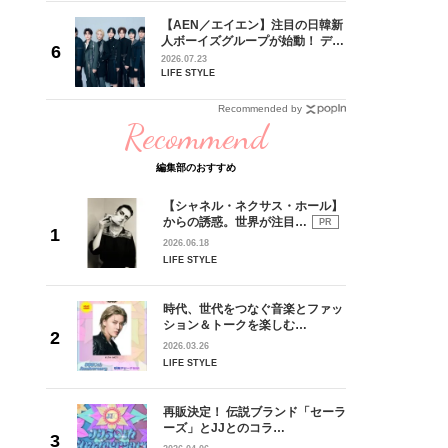
ュー
goメン
【AEN／エイエン】注目の日韓新
／金子玄
人ボーイズグループが始動！ デビ
葉にでき
ュー目前のフレッシュな面々を独
2026.07.23
占インタビュー。7人の魅力に迫
LIFE STYLE
ります♪
Recommended by
Recommend
編集部のおすすめ
【シャネル・ネクサス・ホール】
からの誘惑。世界が注目…
PR
2026.06.18
LIFE STYLE
時代、世代をつなぐ音楽とファッ
ション＆トークを楽しむ…
2026.03.26
LIFE STYLE
再販決定！ 伝説ブランド「セーラ
ーズ」とJJとのコラ…