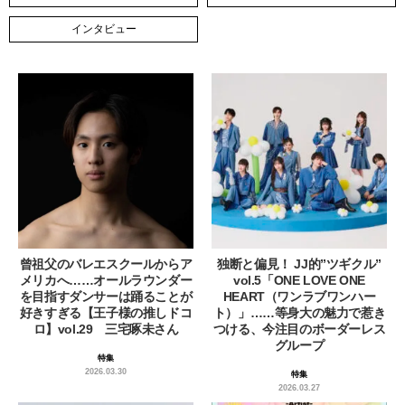
インタビュー
曾祖父のバレエスクールからア
独断と偏見！ JJ的”ツギクル”
メリカへ……オールラウンダー
vol.5「ONE LOVE ONE
を目指すダンサーは踊ることが
HEART（ワンラブワンハー
好きすぎる【王子様の推しドコ
ト）」……等身大の魅力で惹き
ロ】vol.29 三宅啄未さん
つける、今注目のボーダーレス
グループ
特集
2026.03.30
特集
2026.03.27