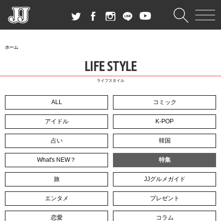
ホーム
LIFE STYLE
ライフスタイル
ALL
コミック
アイドル
K-POP
占い
韓国
What's NEW？
特集
旅
JJグルメガイド
エンタメ
プレゼント
恋愛
コラム