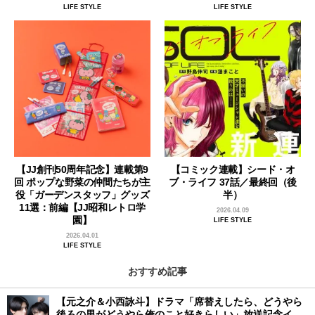
LIFE STYLE
LIFE STYLE
【JJ創刊50周年記念】連載第9
【コミック連載】シード・オ
回 ポップな野菜の仲間たちが主
ブ・ライフ 37話／最終回（後
役「ガーデンスタッフ」グッズ
半）
11選：前編【JJ昭和レトロ学
2026.04.09
園】
LIFE STYLE
2026.04.01
LIFE STYLE
おすすめ記事
【元之介＆小西詠斗】ドラマ「席替えしたら、どうやら
後ろの男がどうやら俺のこと好きらしい」放送記念イン