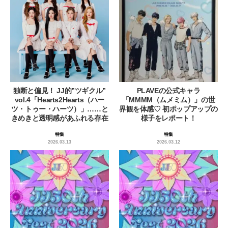
独断と偏見！ JJ的”ツギクル”
PLAVEの公式キャラ
vol.4「Hearts2Hearts（ハー
「MMMM（ムメミム）」の世
ツ・トゥー・ハーツ）」……と
界観を体感♡ 初ポップアップの
きめきと透明感があふれる存在
様子をレポート！
特集
特集
2026.03.13
2026.03.12