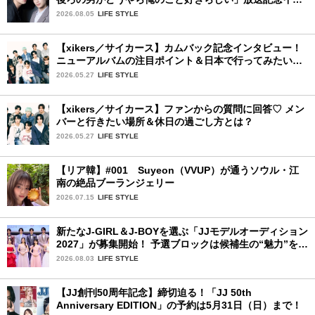
タビュー♡ 「自然と詠斗くんが可愛く見えたんです」
2026.08.05
LIFE STYLE
【xikers／サイカース】カムバック記念インタビュー！
ニューアルバムの注目ポイント＆日本で行ってみたい場
所は？
2026.05.27
LIFE STYLE
【xikers／サイカース】ファンからの質問に回答♡ メン
バーと行きたい場所＆休日の過ごし方とは？
2026.05.27
LIFE STYLE
【リア韓】#001 Suyeon（VVUP）が通うソウル・江
南の絶品ブーランジェリー
2026.07.15
LIFE STYLE
新たなJ-GIRL＆J-BOYを選ぶ「JJモデルオーディション
2027」が募集開始！ 予選ブロックは候補生の“魅力”を重
視した「新システム」に変わります
2026.08.03
LIFE STYLE
【JJ創刊50周年記念】締切迫る！「JJ 50th
Anniversary EDITION」の予約は5月31日（日）まで！