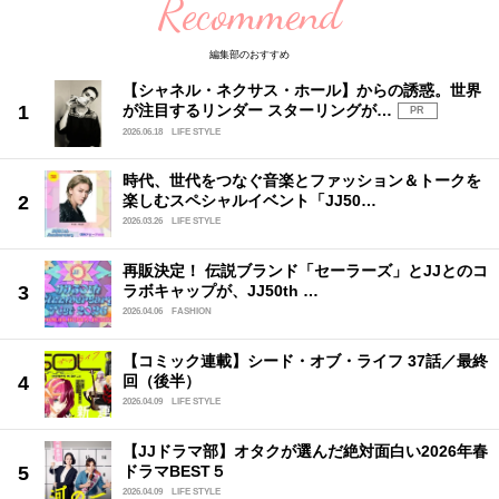
Recommend
編集部のおすすめ
【シャネル・ネクサス・ホール】からの誘惑。世界
が注目するリンダー スターリングが…
PR
2026.06.18
LIFE STYLE
時代、世代をつなぐ音楽とファッション＆トークを
楽しむスペシャルイベント「JJ50…
2026.03.26
LIFE STYLE
再販決定！ 伝説ブランド「セーラーズ」とJJとのコ
ラボキャップが、JJ50th …
2026.04.06
FASHION
【コミック連載】シード・オブ・ライフ 37話／最終
回（後半）
2026.04.09
LIFE STYLE
【JJドラマ部】オタクが選んだ絶対面白い2026年春
ドラマBEST５
2026.04.09
LIFE STYLE