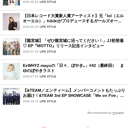
2026.05.29
LIFE STYLE
【日本レコード大賞新人賞アーティスト】元「lol（エル
オーエル）」hibikiがプロデュースするガールズオーデ
ィションが始動！ 応募は5月31日（日）まで
2026.05.20
LIFE STYLE
【龍宮城】「ぜひ龍宮城に沼ってください！」JJ初登場
♡ EP『MOTTO』リリース記念インタビュー
2026.07.25
LIFE STYLE
ExWHYZ mayuの「日々、ぼやき｡」#42（最終回） ま
ゆのぼやきラスト
2026.07.24
LIFE STYLE
【&TEAM／エンティーム】メンバーコメントもたっぷり
お届け！&TEAM 3rd EP SHOWCASE「We on Fire」を
詳細レポート【前編】
2026.05.13
LIFE STYLE
Recommended by