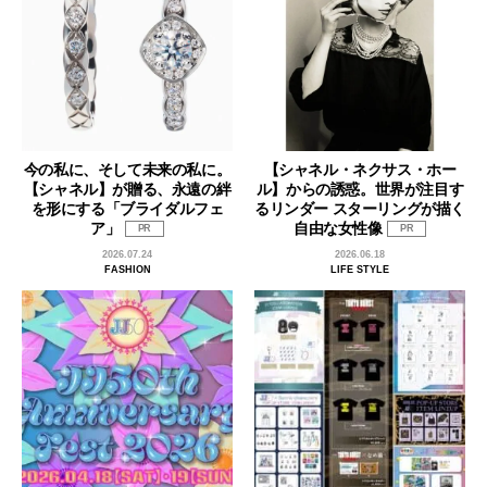
今の私に、そして未来の私に。
【シャネル・ネクサス・ホー
【シャネル】が贈る、永遠の絆
ル】からの誘惑。世界が注目す
を形にする「ブライダルフェ
るリンダー スターリングが描く
ア」
自由な女性像
PR
PR
2026.07.24
2026.06.18
FASHION
LIFE STYLE