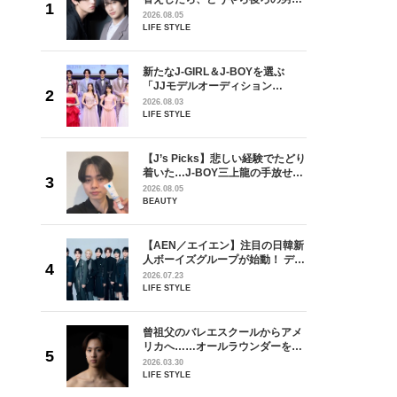
しい」放
どうやら俺のこと好きらしい」放
2026.08.05
自然と詠
送記念インタビュー♡ 「自然と詠
LIFE STYLE
です」
斗くんが可愛く見えたんです」
Next
を選ぶ
新たなJ-GIRL＆J-BOYを選ぶ
ン
「JJモデルオーディション
選ブロッ
2027」が募集開始！ 予選ブロッ
2026.08.03
視した
クは候補生の“魅力”を重視した
LIFE STYLE
ます
「新システム」に変わります
の日韓新
【J’s Picks】悲しい経験でたどり
！ デビ
着いた…J-BOY三上龍の手放せな
面々を独
い“オールインワン”アイテム〈ビ
2026.08.05
魅力に迫
ューティ＆ファッション夏の必需
BEAUTY
品〉
からアメ
【AEN／エイエン】注目の日韓新
【E】ワイドパン
ダーを目
人ボーイズグループが始動！ デビ
が好きす
ュー目前のフレッシュな面々を独
2026.07.23
軽い運動にも。パンツ￥3,694
ロ】
占インタビュー。7人の魅力に迫
LIFE STYLE
ります♪
3000
曾祖父のバレエスクールからアメ
番直前の
リカへ……オールラウンダーを目
た思いか
指すダンサーは踊ることが好きす
2026.03.30
レポー
ぎる【王子様の推しドコロ】
LIFE STYLE
vol.29 三宅啄未さん