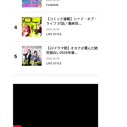
2026.04.06
FASHION
Next
【コミック連載】シード・オブ・
ライフ 37話／最終回…
2026.04.09
LIFE STYLE
【JJドラマ部】オタクが選んだ絶
対面白い2026年春…
2026.04.09
LIFE STYLE
【D】タイトスカー
いい女な雰囲気。スカート￥5,17