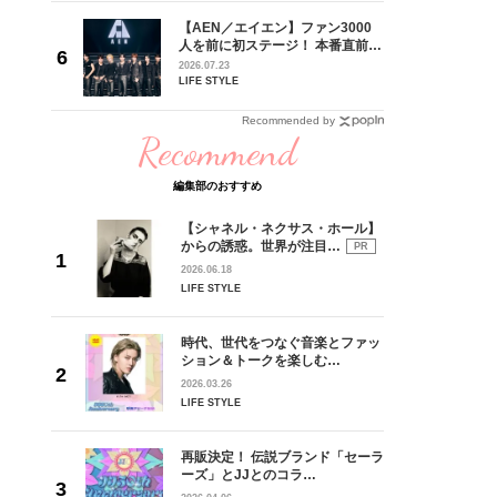
 CD
【AEN／エイエン】ファン3000
リース記念
人を前に初ステージ！ 本番直前の
した“最
独占インタビューで語った思いか
2026.07.23
らの、ショーケース完全レポー
LIFE STYLE
ト！
Recommended by
Recommend
編集部のおすすめ
【シャネル・ネクサス・ホール】
からの誘惑。世界が注目…
PR
2026.06.18
LIFE STYLE
時代、世代をつなぐ音楽とファッ
ション＆トークを楽しむ…
2026.03.26
LIFE STYLE
再販決定！ 伝説ブランド「セーラ
ーズ」とJJとのコラ…