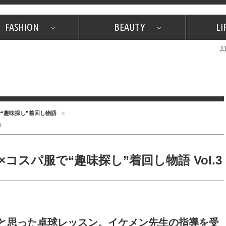
FASHION
BEAUTY
LI
J
美容担当のお気に入り
What's NEW？
占い
韓国
特集
What's NEW？
韓国
SNAP
ザ・ベスト5
特集
ザ・ベスト5
プレゼント
旅
JJグル
JJスタ
フォーチュンサイクル
ネイチャー
“趣味探し”着回し物語
3
スパ服で“趣味探し”着回し物語 Vol.3
と思った卓球レッスン。イケメン先生の指導を受