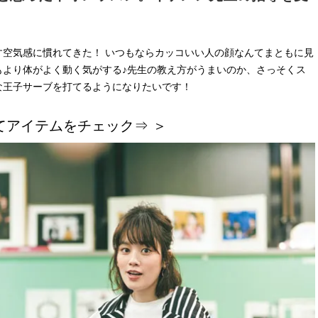
空気感に慣れてきた！ いつもならカッコいい人の顔なんてまともに見
もより体がよく動く気がする♪先生の教え方がうまいのか、さっそくス
な王子サーブを打てるようになりたいです！
てアイテムをチェック⇒ ＞
BEAUTY
L
【J’s Picks】悲しい経験でたどり
【元之介＆小西詠斗】ド
着いた…J-BOY三上龍の手放せな
替えしたら、どうやら後