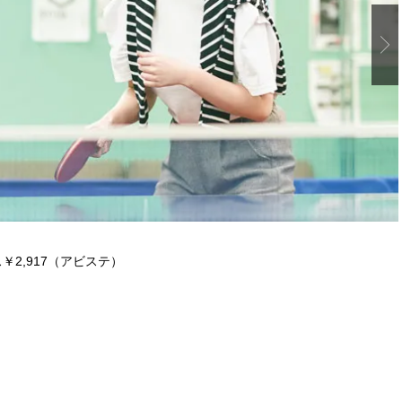
い“オールインワン”アイテム〈ビ
どうやら俺のこと好きら
2026.08.05
2026.08.05
ューティ＆ファッション夏の必需
送記念インタビュー♡ 「
BEAUTY
LIFE STYLE
品〉
斗くんが可愛く見えたん
【注目アーティストRainy。っ
新たなJ-GIRL＆J-BOY
て？】自称“コスメオタク見習
「JJモデルオーディショ
い”のポーチの中身、拝見しま
2027」が募集開始！ 予
2026.01.30
2026.08.03
す！
クは候補生の“魅力”を重
BEAUTY
LIFE STYLE
「新システム」に変わり
【J’s Picks】J-BOY中田凌多
【AEN／エイエン】注目
は“汗と暑さ”に悩める仕事終わり
人ボーイズグループが始動
もスマートに〈ビューティ＆ファ
ュー目前のフレッシュな
2026.07.15
2026.07.23
ッション夏の必需品〉
占インタビュー。7人の
BEAUTY
LIFE STYLE
ります♪
【JJ専属モデルの素顔】ビューテ
曾祖父のバレエスクール
￥2,917（アビステ）
ィ大好き！ 松川 星のお気に入り
リカへ……オールラウン
コスメをCHECK
指すダンサーは踊ること
2025.12.16
2026.03.30
ぎる【王子様の推しドコ
BEAUTY
LIFE STYLE
vol.29 三宅啄未さん
【注目アーティストRainy。っ
【AEN／エイエン】ファン
て？】忙しい日でも欠かせない、
人を前に初ステージ！ 本
朝と夜のケアでつくられる透明感
独占インタビューで語っ
2026.01.30
2026.07.23
らの、ショーケース完全
BEAUTY
LIFE STYLE
ト！