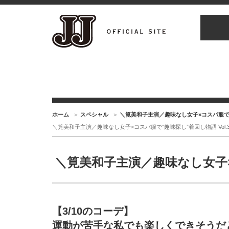
ホーム
スペシャル
＼筧美和子主演／趣味なし女子×コスパ服で
＼筧美和子主演／趣味なし女子×コスパ服で“趣味探し”着回し物語 Vol.
＼筧美和子主演／趣味なし女子×コ
【3/10のコーデ】
運動が苦手な私でも楽しくできそうだ