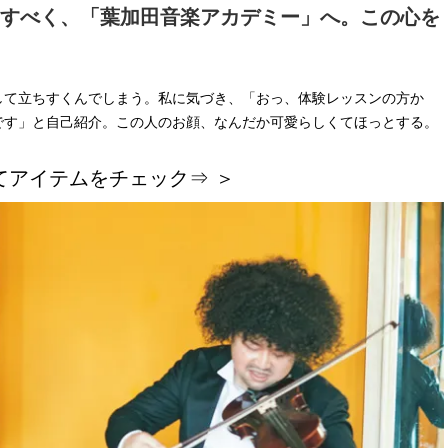
 すべく、「葉加田音楽アカデミー」へ。この心を
【J’s Picks】J-GIRL早坂萌香の
【櫻井優衣】メジャー 1st
徹底した日焼けケア！ でも、いち
Single「夏いぞん」リ
ばん大切なのは…〈ビューティ＆
イベント♡ ファンと過ご
2026.07.24
2026.07.31
ファッション夏の必需品〉
高の夏時間”
BEAUTY
LIFE STYLE
して立ちすくんでしまう。私に気づき、「おっ、体験レッスンの方か
です」と自己紹介。この人のお顔、なんだか可愛らしくてほっとする。
てアイテムをチェック⇒ ＞