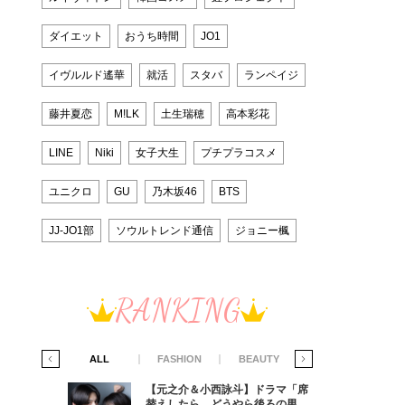
ダイエット
おうち時間
JO1
イヴルルド遙華
就活
スタバ
ランペイジ
藤井夏恋
M!LK
土生瑞穂
高本彩花
LINE
Niki
女子大生
プチプラコスメ
ユニクロ
GU
乃木坂46
BTS
JJ-JO1部
ソウルトレンド通信
ジョニー楓
RANKING
IFE STYLE
ALL
FASHION
BEAUTY
LIFE STYLE
ラマ「席
【元之介＆小西詠斗】ドラマ「席
ろの男が
替えしたら、どうやら後ろの男が