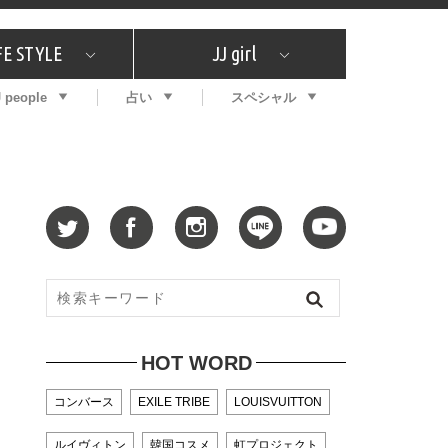
FE STYLE
JJ girl
J people
占い
スペシャル
メガイド
ッフの"それどこの"？
コスメ全部試してみた
エンタメ
プチプラ
What's NEW？
プレゼント
特集
おしゃラン！
プレゼント
恋愛
特集
コラム
インタビュー
サイン占い
毎週更新！ ジョニー楓の12星座占い
最新号
SNSキャンペーン
バックナンバー
HOT WORD
コンバース
EXILE TRIBE
LOUISVUITTON
ルイヴィトン
韓国コスメ
虹プロジェクト