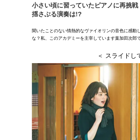
小さい頃に習っていたピアノに再挑戦
揺さぶる演奏は!?
聞いたことのない情熱的なヴァイオリンの音色に感動
な？私、このアカデミーを主宰しています葉加田次郎
＜ スライドし