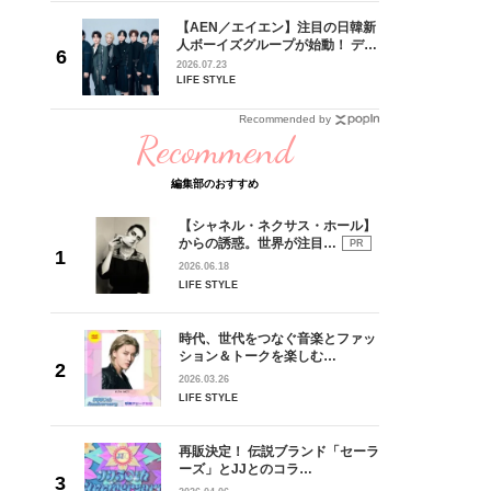
【AEN／エイエン】注目の日韓新
身がアーテ
人ボーイズグループが始動！ デビ
となった
ュー目前のフレッシュな面々を独
2026.07.23
インクレ
占インタビュー。7人の魅力に迫
LIFE STYLE
インタビ
ります♪
Recommended by
Recommend
編集部のおすすめ
【シャネル・ネクサス・ホール】
からの誘惑。世界が注目…
PR
2026.06.18
LIFE STYLE
時代、世代をつなぐ音楽とファッ
ション＆トークを楽しむ…
2026.03.26
LIFE STYLE
再販決定！ 伝説ブランド「セーラ
ーズ」とJJとのコラ…