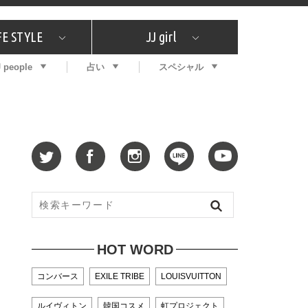
FE STYLE
JJ girl
J people
占い
スペシャル
メガイド
ッフの"それどこの"？
コスメ全部試してみた
エンタメ
プチプラ
What's NEW？
プレゼント
特集
おしゃラン！
プレゼント
恋愛
特集
コラム
インタビュー
サイン占い
毎週更新！ ジョニー楓の12星座占い
最新号
SNSキャンペーン
バックナンバー
HOT WORD
コンバース
EXILE TRIBE
LOUISVUITTON
ルイヴィトン
韓国コスメ
虹プロジェクト