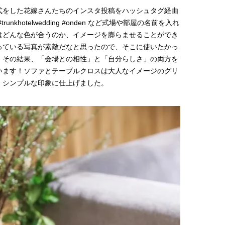
式をした花嫁さんたちのインスタ投稿をハッシュタグ経由
【体験レポ】 ニュウマン高輪！
【新世代J-POPグループ
uka新店舗「uka store / Care &
aoen（アオエン）】自
khotelwedding #onden など式場や部屋の名前を入れ
Share」でネイルケア体験！JJア
ィストを目指すきかっけ
2025.09.25
2025.10.20
はどんな色が合うのか、イメージを膨らませることができ
フタヌーンティー来場者限定チケ
先輩とは―― 新曲「青春
BEAUTY
LIFE STYLE
ットも
ディブル」リリース記念
っている写真が素敵だなと思ったので、そこに使いたかっ
ュー
。その結果、「会場との相性」と「自分らしさ」の両方を
います！ソファとテーブルクロスは大人なイメージのグリ
、シンプルな印象に仕上げました。