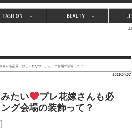
FASHION
BEAUTY
LI
J
美容担当のお気に入り
What's NEW？
占い
韓国
特集
What's NEW？
韓国
SNAP
ザ・ベスト5
特集
ザ・ベスト5
プレゼント
旅
JJグル
JJスタ
フォーチュンサイクル
ネイチャー
嫁さんも必見！おしゃれなウェディング会場の装飾って？
2019.04.07
てみたい
プレ花嫁さんも必
ィング会場の装飾って？