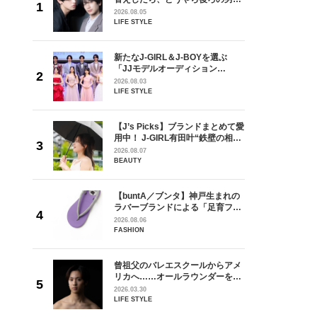
しい」放
どうやら俺のこと好きらしい」放
2026.08.05
自然と詠
送記念インタビュー♡ 「自然と詠
LIFE STYLE
です」
斗くんが可愛く見えたんです」
を選ぶ
新たなJ-GIRL＆J-BOYを選ぶ
ン
「JJモデルオーディション
選ブロッ
2027」が募集開始！ 予選ブロッ
2026.08.03
視した
クは候補生の“魅力”を重視した
LIFE STYLE
ます
「新システム」に変わります
からアメ
【J’s Picks】ブランドまとめて愛
ダーを目
用中！ J-GIRL有田叶“鉄壁の相
が好きす
棒”〈ビューティ＆ファッション
2026.08.07
ロ】
夏の必需品〉
BEAUTY
の日韓新
【buntA／ブンタ】神戸生まれの
！ デビ
ラバーブランドによる「足育フッ
面々を独
トウェア」。伊勢丹新宿店でPOP-
2026.08.06
魅力に迫
UP開催中！
FASHION
れてきた
曾祖父のバレエスクールからアメ
じる瞬間
リカへ……オールラウンダーを目
l.28
指すダンサーは踊ることが好きす
2026.03.30
ぎる【王子様の推しドコロ】
LIFE STYLE
vol.29 三宅啄未さん