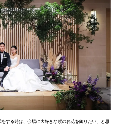
棒”〈ビューティ＆ファッション
どうやら俺のこと好きら
2026.08.07
2026.08.05
夏の必需品〉
送記念インタビュー♡ 「
BEAUTY
LIFE STYLE
斗くんが可愛く見えたん
【JJ専属モデルの素顔】ビューテ
新たなJ-GIRL＆J-BOY
ィ大好き！ 松川 星のお気に入り
「JJモデルオーディショ
コスメをCHECK
2027」が募集開始！ 予
2025.12.16
2026.08.03
クは候補生の“魅力”を重
BEAUTY
LIFE STYLE
「新システム」に変わり
【J’s Picks】悲しい経験でたどり
曾祖父のバレエスクール
着いた…J-BOY三上龍の手放せな
リカへ……オールラウン
い“オールインワン”アイテム〈ビ
指すダンサーは踊ること
2026.08.05
2026.03.30
ューティ＆ファッション夏の必需
ぎる【王子様の推しドコ
BEAUTY
LIFE STYLE
品〉
vol.29 三宅啄未さん
【注目アーティストRainy。っ
【AEN／エイエン】注目
て？】自称“コスメオタク見習
人ボーイズグループが始動
い”のポーチの中身、拝見しま
ュー目前のフレッシュな
2026.01.30
2026.07.23
す！
占インタビュー。7人の
BEAUTY
LIFE STYLE
ります♪
【J’s Picks】J-GIRL早坂萌香の
バレエを踊るために生ま
徹底した日焼けケア！ でも、いち
韓国のスターが幸せを感
式をする時は、会場に大好きな紫のお花を飾りたい」と思
ばん大切なのは…〈ビューティ＆
【王子様の推しドコロ】vo
2026.07.24
2026.02.27
ファッション夏の必需品〉
チョン・ミンチョルさん
BEAUTY
LIFE STYLE