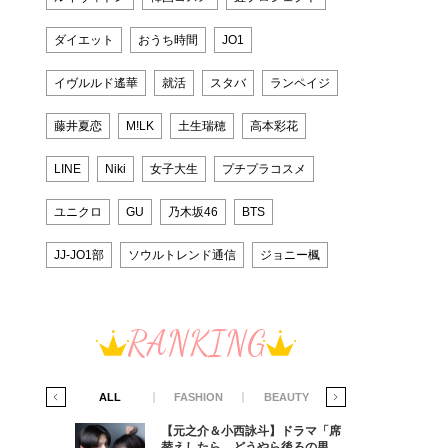
ダイエット
おうち時間
JO1
イヴルルド遙華
就活
スタバ
ランペイジ
藤井夏恋
M!LK
土生瑞穂
高本彩花
LINE
Niki
女子大生
プチプラコスメ
ユニクロ
GU
乃木坂46
BTS
JJ-JO1部
ソウルトレンド通信
ジョニー楓
RANKING
IFE STYLE
ALL
FASHION
BEAUTY
LIFE STYLE
ラマ「席
【元之介＆小西詠斗】ドラマ「席
ろの男が
替えしたら、どうやら後ろの男が