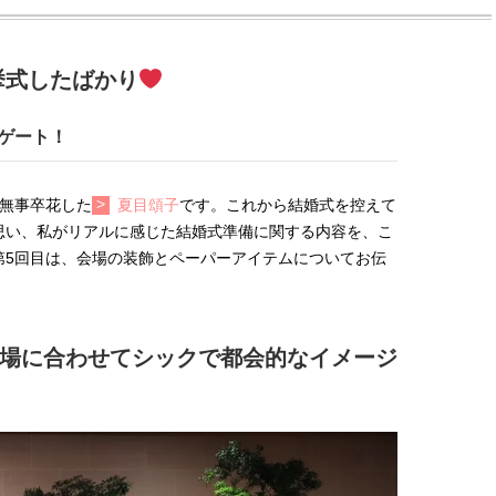
で挙式したばかり
ゲート！
に無事卒花した
夏目頌子
です。これから結婚式を控えて
思い、私がリアルに感じた結婚式準備に関する内容を、こ
第5回目は、会場の装飾とペーパーアイテムについてお伝
場に合わせてシックで都会的なイメージ
BEAUTY
L
【J’s Picks】ブランドまとめて愛
【元之介＆小西詠斗】ド
用中！ J-GIRL有田叶“鉄壁の相
替えしたら、どうやら後