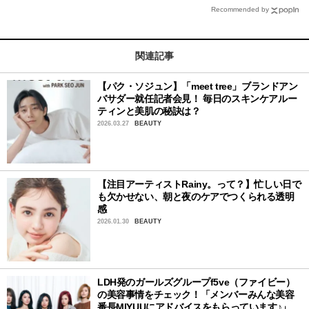
Recommended by
関連記事
【パク・ソジュン】「meet tree」ブランドアン
バサダー就任記者会見！ 毎日のスキンケアルー
ティンと美肌の秘訣は？
2026.03.27
BEAUTY
【注目アーティストRainy。って？】忙しい日で
も欠かせない、朝と夜のケアでつくられる透明
感
2026.01.30
BEAUTY
LDH発のガールズグループf5ve（ファイビー）
の美容事情をチェック！「メンバーみんな美容
番長MIYUUにアドバイスをもらっています♪」