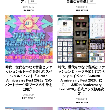
ア」
自由な女性像
PR
PR
2026.07.24
2026.06.18
FASHION
LIFE STYLE
時代、世代をつなぐ音楽とファ
時代、世代をつなぐ音楽とファ
ッション＆トークを楽しむスペ
ッション＆トークを楽しむスペ
シャルイベント「JJ50th
シャルイベント「JJ50th
Anniversary Fest 2026」での
Anniversary Fest 2026」に
パートナー企業ブースの中身を
て、「JJ50th Anniversary
ご紹介！
Fest 2026」公式グッズ販売決
定！
2026.04.14
LIFE STYLE
2026.04.14
LIFE STYLE