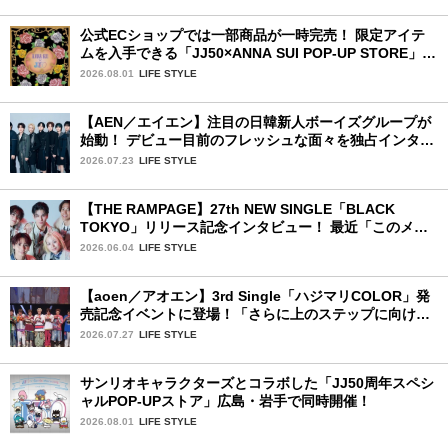
公式ECショップでは一部商品が一時完売！ 限定アイテ
ムを入手できる「JJ50×ANNA SUI POP-UP STORE」が
広島で開催決定
2026.08.01
LIFE STYLE
【AEN／エイエン】注目の日韓新人ボーイズグループが
始動！ デビュー目前のフレッシュな面々を独占インタビ
ュー。7人の魅力に迫ります♪
2026.07.23
LIFE STYLE
【THE RAMPAGE】27th NEW SINGLE「BLACK
TOKYO」リリース記念インタビュー！ 最近「このメン
バー、男らしいな」と感じた瞬間は？
2026.06.04
LIFE STYLE
【aoen／アオエン】3rd Single「ハジマリCOLOR」発
売記念イベントに登場！「さらに上のステップに向けた
新たなハジマリになるように」と爽やかな笑顔で意気込
2026.07.27
LIFE STYLE
みを！
サンリオキャラクターズとコラボした「JJ50周年スペシ
ャルPOP-UPストア」広島・岩手で同時開催！
2026.08.01
LIFE STYLE