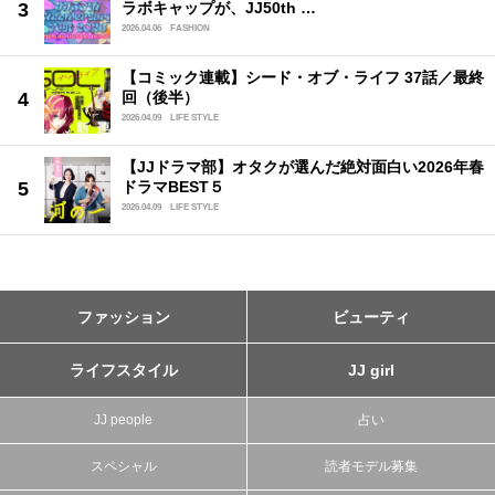
ラボキャップが、JJ50th …
2026.04.06
FASHION
【コミック連載】シード・オブ・ライフ 37話／最終
回（後半）
2026.04.09
LIFE STYLE
【JJドラマ部】オタクが選んだ絶対面白い2026年春
ドラマBEST５
2026.04.09
LIFE STYLE
ファッション
ビューティ
ライフスタイル
JJ girl
JJ people
占い
スペシャル
読者モデル募集