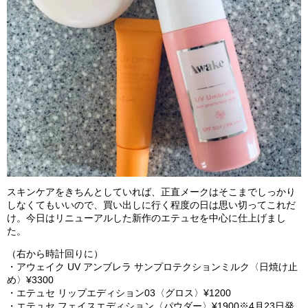
スキンケアをきちんとしていれば、正直メークはそこまでしっかり
しなくてもいいので、買い出しに行く程度の日は思い切ってこれだ
け。今日はリニューアルした新作のエテュセを中心に仕上げまし
た。
（右から時計回りに）
・アウェイク UV アンブレラ サンプロテクションミルク〈日焼け止
め〉¥3300
・エテュセ リップエディション03〈グロス〉¥1200
・エテュセ フェイスエディション〈パウダー〉¥1900※4月23日発