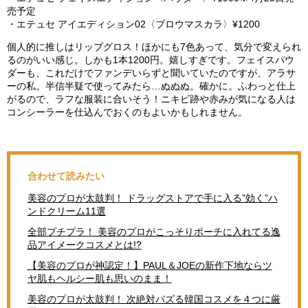
売予定
・エテュセ アイエディション02〈ブロウマスカラ〉¥1200
個人的に推しはリップグロス！ほかにも7色あって、気分で変えられ
るのがいい感じ。しかも1本1200円。嬉しすぎです。フェイスパウ
ダーも、これだけでファンデいらずと聞いていたのですが、アラサ
ーの私。半信半疑で使ってみたら…ぬぬぬ。確かに。ふわっと仕上
がるので、ラフな服装に合いそう！ニキビ跡や赤みが気になる人は
コンシーラーを仕込んでおくのもよいかもしれません。
合わせて読みたい
美容のプロが太鼓判！ ドラッグストアで手に入る”効く”ハ
ンドクリーム11選
全部プチプラ！ 美容のプロがこっそりポーチに入れてる逸
品アイメークコスメとは!?
【美容のプロが神認定！】PAUL＆JOEの新作下地ならツ
ヤ肌もヘルシー肌も思いのまま！
美容のプロが太鼓判！ 次絶対バズる韓国コスメを４つに厳