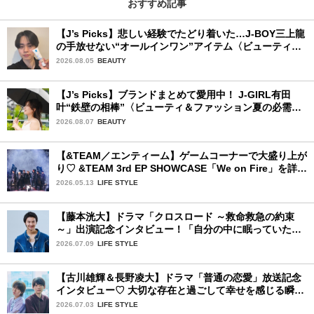
おすすめ記事
【J’s Picks】悲しい経験でたどり着いた…J-BOY三上龍
の手放せない“オールインワン”アイテム〈ビューティ＆
ファッション夏の必需品〉
2026.08.05
BEAUTY
【J’s Picks】ブランドまとめて愛用中！ J-GIRL有田
叶“鉄壁の相棒”〈ビューティ＆ファッション夏の必需
品〉
2026.08.07
BEAUTY
【&TEAM／エンティーム】ゲームコーナーで大盛り上が
り♡ &TEAM 3rd EP SHOWCASE「We on Fire」を詳細
レポート【後編】
2026.05.13
LIFE STYLE
【藤本洸大】ドラマ「クロスロード ～救命救急の約束
～」出演記念インタビュー！「自分の中に眠っていた熱
を思い出させてもらった作品です」
2026.07.09
LIFE STYLE
【古川雄輝＆長野凌大】ドラマ「普通の恋愛」放送記念
インタビュー♡ 大切な存在と過ごして幸せを感じる瞬間
は？
2026.07.03
LIFE STYLE