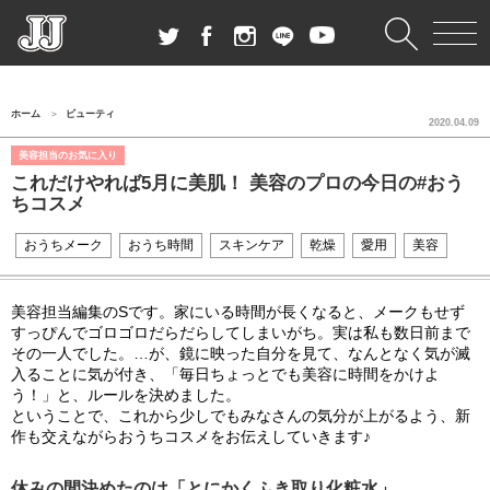
ホーム
ビューティ
2020.04.09
美容担当のお気に入り
これだけやれば5月に美肌！ 美容のプロの今日の#おう
ちコスメ
おうちメーク
おうち時間
スキンケア
乾燥
愛用
美容
美容担当編集のSです。家にいる時間が長くなると、メークもせず
すっぴんでゴロゴロだらだらしてしまいがち。実は私も数日前まで
その一人でした。…が、鏡に映った自分を見て、なんとなく気が滅
入ることに気が付き、「毎日ちょっとでも美容に時間をかけよ
う！」と、ルールを決めました。
ということで、これから少しでもみなさんの気分が上がるよう、新
作も交えながらおうちコスメをお伝えしていきます♪
休みの間決めたのは「とにかくふき取り化粧水」