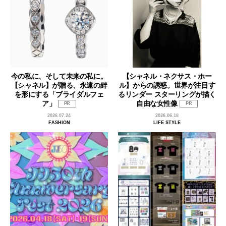
今の私に、そして未来の私に。
【シャネル・ネクサス・ホー
【シャネル】が贈る、永遠の絆
ル】からの誘惑。世界が注目す
を形にする「ブライダルフェ
るリンダー スターリングが描く
ア」
自由な女性像
PR
PR
2026.07.24
2026.06.18
FASHION
LIFE STYLE