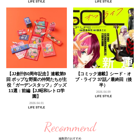
LIFE STYLE
LIFE STYLE
【JJ創刊50周年記念】連載第9
【コミック連載】シード・オ
回 ポップな野菜の仲間たちが主
ブ・ライフ 37話／最終回（後
役「ガーデンスタッフ」グッズ
半）
11選：前編【JJ昭和レトロ学
2026.04.09
園】
LIFE STYLE
2026.04.01
LIFE STYLE
Recommend
編集部のおすすめ