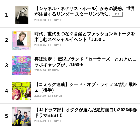
【シャネル・ネクサス・ホール】からの誘惑。世界
が注目するリンダー スターリングが…
PR
2026.06.18
LIFE STYLE
時代、世代をつなぐ音楽とファッション＆トークを
楽しむスペシャルイベント「JJ50…
2026.03.26
LIFE STYLE
再販決定！ 伝説ブランド「セーラーズ」とJJとのコ
ラボキャップが、JJ50th …
2026.04.06
FASHION
【コミック連載】シード・オブ・ライフ 37話／最終
回（後半）
2026.04.09
LIFE STYLE
【JJドラマ部】オタクが選んだ絶対面白い2026年春
ドラマBEST５
2026.04.09
LIFE STYLE