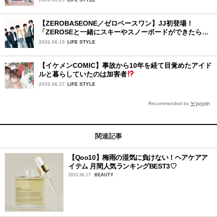
チェック♪
【ZEROBASEONE／ゼロベースワン】JJ初登場！
「ZEROSEと一緒にスキーやスノーボードができたら楽
しそう！」 The 6th Mini Album「Ascend-」リリース
2026.06.15
LIFE STYLE
記念インタビュー♡
【イケメンCOMIC】事故から10年を経て目覚めたアイド
ルと暮らしていたのは加害者
2026.06.27
LIFE STYLE
Recommended by
関連記事
【Qoo10】梅雨の湿気に負けない！ヘアケアア
イテム 月間人気ランキングBEST3♡
2023.06.17
BEAUTY