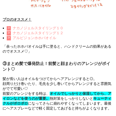
プロのオススメ！
ナカノジェルスタイリング１０
ナカノジェルスタイリング１２
アルピジョンホホバオイル
「余ったホホバオイルは手に塗ると、ハンドクリームの効果がある
のでオススメ♡」
③まとめ髪で爆発防止！前髪と顔まわりのアレンジがポイ
ント♡
髪が長い人はオイルをつけてからヘアアレンジすると◎。
顔周りだけ巻いたり、毛先を少し巻いてからアレンジすると雰囲気
がでて可愛い♡
前髪のアレンジをする時は、
オイルでしっかりと保湿してから、ア
イロンなどを使うのが重要。
熱対策をしっかりしないと
キューティ
クルがボロボロ
になってさらに崩れやすくなってしまいます。最後
にヘアスプレーなどで軽く固定してあげると持ちがよくなります。