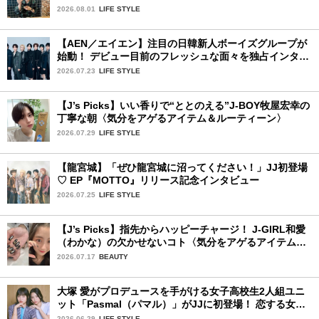
2026.08.01
LIFE STYLE
【AEN／エイエン】注目の日韓新人ボーイズグループが
始動！ デビュー目前のフレッシュな面々を独占インタビ
ュー。7人の魅力に迫ります♪
2026.07.23
LIFE STYLE
【J’s Picks】いい香りで“ととのえる”J-BOY牧屋宏幸の
丁寧な朝〈気分をアゲるアイテム＆ルーティーン〉
2026.07.29
LIFE STYLE
【龍宮城】「ぜひ龍宮城に沼ってください！」JJ初登場
♡ EP『MOTTO』リリース記念インタビュー
2026.07.25
LIFE STYLE
【J’s Picks】指先からハッピーチャージ！ J-GIRL和愛
（わかな）の欠かせないコト〈気分をアゲるアイテム＆
ルーティーン〉
2026.07.17
BEAUTY
大塚 愛がプロデュースを手がける女子高校生2人組ユニ
ット「Pasmal（パマル）」がJJに初登場！ 恋する女の
コのキュンキュンする感情を歌った最新曲「BULL」を
2026.06.29
LIFE STYLE