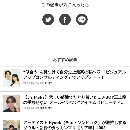
この記事が気に入ったら
おすすめ記事
“似合う”を見つけて自分史上最高の私へ♡ 「ビジュアル
アップコンサルティング」でアップデート！
2026.07.24
BEAUTY
【J’s Picks】悲しい経験でたどり着いた…J-BOY三上龍
の手放せない“オールインワン”アイテム〈ビューティ＆
ファッション夏の必需品〉
2026.08.05
BEAUTY
アーティスト Hyeok（チェ・ソンヒョク）が激推しする
ソウル・新沙のタッカンマリ【リア韓】#002