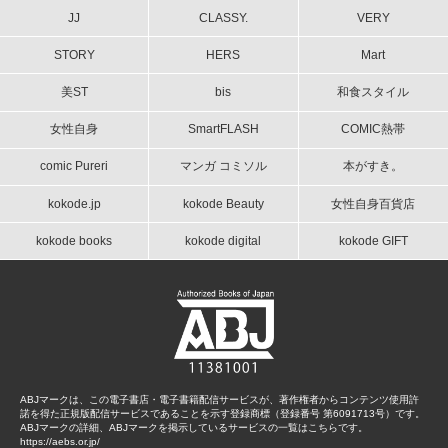
JJ
CLASSY.
VERY
STORY
HERS
Mart
美ST
bis
和食スタイル
女性自身
SmartFLASH
COMIC熱帯
comic Pureri
マンガ コミソル
本がすき。
kokode.jp
kokode Beauty
女性自身百貨店
kokode books
kokode digital
kokode GIFT
ABJマークは、この電子書店・電子書籍配信サービスが、著作権者からコンテンツ使用許
諾を得た正規版配信サービスであることを示す登録商標（登録番号 第6091713号）です。
ABJマークの詳細、ABJマークを掲示しているサービスの一覧はこちらです。
https://aebs.or.jp/