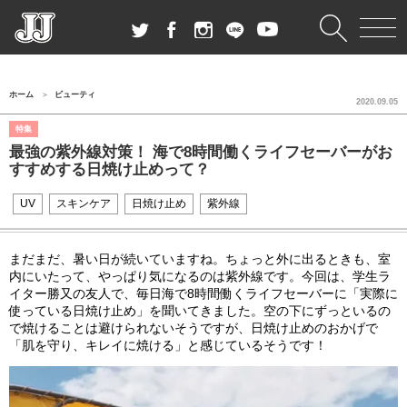
ホーム
ビューティ
2020.09.05
特集
最強の紫外線対策！ 海で8時間働くライフセーバーがお
すすめする日焼け止めって？
UV
スキンケア
日焼け止め
紫外線
まだまだ、暑い日が続いていますね。ちょっと外に出るときも、室
内にいたって、やっぱり気になるのは紫外線です。今回は、学生ラ
イター勝又の友人で、毎日海で
8
時間働くライフセーバーに「実際に
使っている日焼け止め」を聞いてきました。空の下にずっといるの
で焼けることは避けられないそうですが、日焼け止めのおかげで
「肌を守り、キレイに焼ける」と感じているそうです！