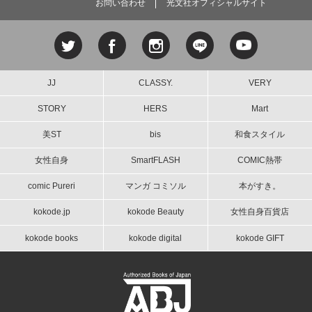
お問い合わせ
光文社オフィシャルサイト
JJ
CLASSY.
VERY
STORY
HERS
Mart
美ST
bis
和食スタイル
女性自身
SmartFLASH
COMIC熱帯
comic Pureri
マンガ コミソル
本がすき。
kokode.jp
kokode Beauty
女性自身百貨店
kokode books
kokode digital
kokode GIFT