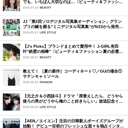
でも、いちばん大切なのは…〈ビューティ＆ファッショ
ン夏の必需品〉
2026.07.24
BEAUTY
JJ「第2回ソロデジタル写真集オーディション」グラン
プリの鍵を握る“ミニデジタル写真集”が5/23から発売！
ファイナリストの個性あふれる18冊
2026.05.22
LIFE STYLE
【J’s Picks】ブランドまとめて愛用中！ J-GIRL有田
叶“鉄壁の相棒”〈ビューティ＆ファッション夏の必需
品〉
2026.08.07
BEAUTY
教えて！ ［夏の新作］コーディネート♡／GUの場合①
サテンキャミソール
2026.06.29
FASHION
【元之介＆小西詠斗】ドラマ「席替えしたら、どうやら
後ろの男がどうやら俺のこと好きらしい」放送記念イン
タビュー♡ 「自然と詠斗くんが可愛く見えたんです」
2026.08.05
LIFE STYLE
【AEN／エイエン】注目の日韓新人ボーイズグループが
始動！ デビュー目前のフレッシュな面々を独占インタビ