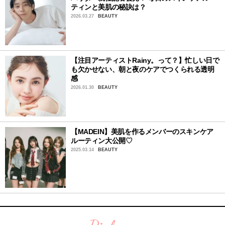
ティンと美肌の秘訣は？
2026.03.27
BEAUTY
【注目アーティストRainy。って？】忙しい日で
も欠かせない、朝と夜のケアでつくられる透明
感
2026.01.30
BEAUTY
【MADEIN】美肌を作るメンバーのスキンケア
ルーティン⼤公開♡
2025.03.14
BEAUTY