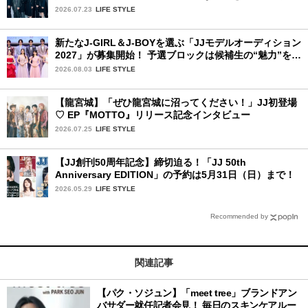
ュー。7人の魅力に迫ります♪
2026.07.23
LIFE STYLE
新たなJ-GIRL＆J-BOYを選ぶ「JJモデルオーディション
2027」が募集開始！ 予選ブロックは候補生の“魅力”を重
視した「新システム」に変わります
2026.08.03
LIFE STYLE
【龍宮城】「ぜひ龍宮城に沼ってください！」JJ初登場
♡ EP『MOTTO』リリース記念インタビュー
2026.07.25
LIFE STYLE
【JJ創刊50周年記念】締切迫る！「JJ 50th
Anniversary EDITION」の予約は5月31日（日）まで！
2026.05.29
LIFE STYLE
Recommended by
関連記事
【パク・ソジュン】「meet tree」ブランドアン
バサダー就任記者会見！ 毎日のスキンケアルー