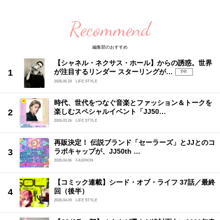
Recommend
編集部のおすすめ
【シャネル・ネクサス・ホール】からの誘惑。世界
が注目するリンダー スターリングが…
PR
2026.06.18
LIFE STYLE
時代、世代をつなぐ音楽とファッション＆トークを
楽しむスペシャルイベント「JJ50…
2026.03.26
LIFE STYLE
再販決定！ 伝説ブランド「セーラーズ」とJJとのコ
ラボキャップが、JJ50th …
2026.04.06
FASHION
【コミック連載】シード・オブ・ライフ 37話／最終
回（後半）
2026.04.09
LIFE STYLE