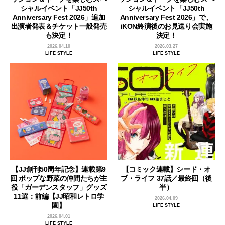
シャルイベント「JJ50th
シャルイベント「JJ50th
Anniversary Fest 2026」追加
Anniversary Fest 2026」で、
出演者発表＆チケット一般発売
iKON終演後のお見送り会実施
も決定！
決定！
2026.04.10
2026.03.27
LIFE STYLE
LIFE STYLE
【JJ創刊50周年記念】連載第9
【コミック連載】シード・オ
回 ポップな野菜の仲間たちが主
ブ・ライフ 37話／最終回（後
役「ガーデンスタッフ」グッズ
半）
11選：前編【JJ昭和レトロ学
2026.04.09
園】
LIFE STYLE
2026.04.01
LIFE STYLE