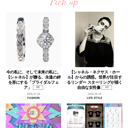
Pick up
今の私に、そして未来の私に。
【シャネル・ネクサス・ホー
【シャネル】が贈る、永遠の絆
ル】からの誘惑。世界が注目す
を形にする「ブライダルフェ
るリンダー スターリングが描く
ア」
自由な女性像
PR
PR
2026.07.24
2026.06.18
FASHION
LIFE STYLE