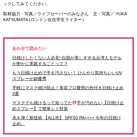
ックしてみてください。
取材協力・写真／ライフセーバーのみなさん 文・写真／ YUKA
KATSUMATA (ロンドン在住学生ライター）
あわせて読みたい
日焼けしたくない人必見! 白肌が美しすぎる台湾人モデル
が密かに実践することって？
もう日焼け止めで手を汚さない！ ひんやり気持ちいいUV
スプレーが超優秀
手軽にマスク焼け防止！美容プロ愛用の色付き日焼け止め
3選
マスクでも焼けるって知ってた
手が汚れない【日焼け止
めスプレー】で簡単シミ対策
水を弾く新技術 【ALLIE】 SPF50 PA++++ 今年の日焼け
止め。