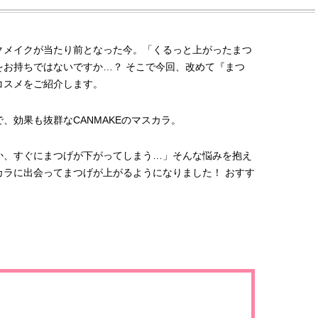
クメイクが当たり前となった今。「くるっと上がったまつ
をお持ちではないですか…？ そこで今回、改めて『まつ
コスメをご紹介します。
、効果も抜群なCANMAKEのマスカラ。
か、すぐにまつげが下がってしまう…」そんな悩みを抱え
カラに出会ってまつげが上がるようになりました！ おすす
。
BEAUTY
L
【JJ専属モデルの素顔】ビューテ
【元之介＆小西詠斗】ド
ィ大好き！ 松川 星のお気に入り
替えしたら、どうやら後