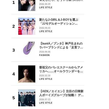
しい」放
どうやら俺のこと好きらしい」放
2026.08.05
自然と詠
送記念インタビュー♡ 「自然と詠
LIFE STYLE
です」
斗くんが可愛く見えたんです」
を選ぶ
新たなJ-GIRL＆J-BOYを選ぶ
ン
「JJモデルオーディション
選ブロッ
2027」が募集開始！ 予選ブロッ
2026.08.03
視した
クは候補生の“魅力”を重視した
LIFE STYLE
ます
「新システム」に変わります
からアメ
【buntA／ブンタ】神戸生まれの
ダーを目
ラバーブランドによる「足育フッ
が好きす
トウェア」。伊勢丹新宿店でPOP-
2026.08.06
ロ】
UP開催中！
FASHION
の日韓新
曾祖父のバレエスクールからアメ
！ デビ
リカへ……オールラウンダーを目
面々を独
指すダンサーは踊ることが好きす
2026.03.30
魅力に迫
ぎる【王子様の推しドコロ】
LIFE STYLE
vol.29 三宅啄未さん
 CD
【AEN／エイエン】注目の日韓新
リース記念
人ボーイズグループが始動！ デビ
した“最
ュー目前のフレッシュな面々を独
2026.07.23
占インタビュー。7人の魅力に迫
LIFE STYLE
ります♪