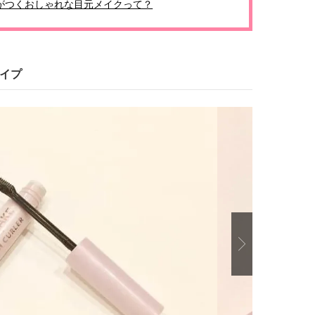
がつくおしゃれな目元メイクって？
コスメをCHECK
どうやら俺のこと好きら
2025.12.16
2026.08.05
送記念インタビュー♡ 「
BEAUTY
LIFE STYLE
斗くんが可愛く見えたん
【体験レポ】 ニュウマン高輪！
新たなJ-GIRL＆J-BOY
uka新店舗「uka store / Care &
「JJモデルオーディショ
タイプ
Share」でネイルケア体験！JJア
2027」が募集開始！ 予
2025.09.25
2026.08.03
フタヌーンティー来場者限定チケ
クは候補生の“魅力”を重
BEAUTY
LIFE STYLE
ットも
「新システム」に変わり
【J’s Picks】悲しい経験でたどり
曾祖父のバレエスクール
着いた…J-BOY三上龍の手放せな
リカへ……オールラウン
い“オールインワン”アイテム〈ビ
指すダンサーは踊ること
2026.08.05
2026.03.30
ューティ＆ファッション夏の必需
ぎる【王子様の推しドコ
BEAUTY
LIFE STYLE
品〉
vol.29 三宅啄未さん
【J’s Picks】J-GIRL早坂萌香の
【AEN／エイエン】注目
徹底した日焼けケア！ でも、いち
人ボーイズグループが始動
ばん大切なのは…〈ビューティ＆
ュー目前のフレッシュな
2026.07.24
2026.07.23
ファッション夏の必需品〉
占インタビュー。7人の
BEAUTY
LIFE STYLE
ります♪
Next
【注目アーティストRainy。っ
【櫻井優衣】メジャー 1st
て？】自称“コスメオタク見習
Single「夏いぞん」リ
い”のポーチの中身、拝見しま
イベント♡ ファンと過ご
2026.01.30
2026.07.31
す！
高の夏時間”
BEAUTY
LIFE STYLE