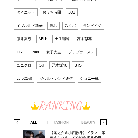
ダイエット
おうち時間
JO1
イヴルルド遙華
就活
スタバ
ランペイジ
藤井夏恋
M!LK
土生瑞穂
高本彩花
LINE
Niki
女子大生
プチプラコスメ
ユニクロ
GU
乃木坂46
BTS
JJ-JO1部
ソウルトレンド通信
ジョニー楓
RANKING
IFE STYLE
ALL
FASHION
BEAUTY
LIFE STYLE
ラマ「席
【元之介＆小西詠斗】ドラマ「席
ろの男が
替えしたら、どうやら後ろの男が