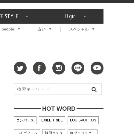
FE STYLE
JJ girl
J people
占い
スペシャル
メガイド
ッフの"それどこの"？
コスメ全部試してみた
エンタメ
プチプラ
What's NEW？
プレゼント
特集
おしゃラン！
プレゼント
恋愛
特集
コラム
インタビュー
サイン占い
毎週更新！ ジョニー楓の12星座占い
最新号
SNSキャンペーン
バックナンバー
HOT WORD
コンバース
EXILE TRIBE
LOUISVUITTON
ルイヴィトン
韓国コスメ
虹プロジェクト