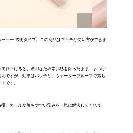
【JJ専属モデルの素顔】ホ・ジウ
バレエを踊るために生ま
ォンの愛用スキンケアは敏感肌向
韓国のスターが幸せを感
け
【王子様の推しドコロ】vo
2025.12.09
2026.02.27
チョン・ミンチョルさん
BEAUTY
LIFE STYLE
カーラー 透明タイプ。この商品はマルチな使い方ができま
って仕上げると、透明なため素肌感を保ったまま、まつげ
透明ですが、効果はバッチリ。ウォータープルーフで落ち
ントです。
特徴。カールが落ちやすい悩みを一気に解決してくれま