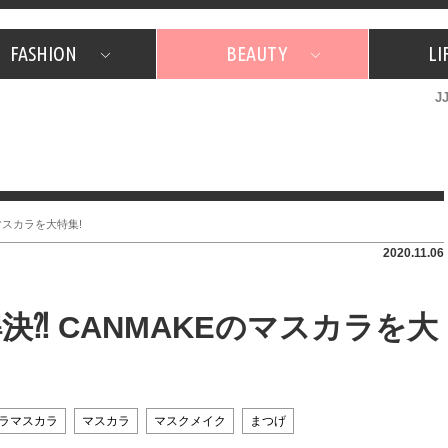
FASHION
BEAUTY
LI
J
美容担当のお気に入り
What's NEW？
占い
韓国
特集
What's NEW？
韓国
SNAP
ザ・ベスト5
特集
ザ・ベスト5
プレゼント
旅
JJグル
JJスタ
フォーチュンサイクル
ネイチャー
マスカラを大特集!
2020.11.06
⁈ CANMAKEのマスカラを大
ラマスカラ
マスカラ
マスクメイク
まつげ