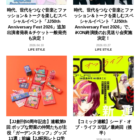
時代、世代をつなぐ音楽とファ
時代、世代をつなぐ音楽とファ
ッション＆トークを楽しむスペ
ッション＆トークを楽しむスペ
シャルイベント「JJ50th
シャルイベント「JJ50th
Anniversary Fest 2026」追加
Anniversary Fest 2026」で、
出演者発表＆チケット一般発売
iKON終演後のお見送り会実施
も決定！
決定！
2026.04.10
2026.03.27
LIFE STYLE
LIFE STYLE
【JJ創刊50周年記念】連載第9
【コミック連載】シード・オ
回 ポップな野菜の仲間たちが主
ブ・ライフ 37話／最終回（後
役「ガーデンスタッフ」グッズ
半）
11選：前編【JJ昭和レトロ学
2026.04.09