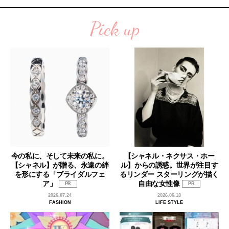
Pick up
今の私に、そして未来の私に。
【シャネル・ネクサス・ホー
【シャネル】が贈る、永遠の絆
ル】からの誘惑。世界が注目す
を形にする「ブライダルフェ
るリンダー スターリングが描く
ア」
自由な女性像
PR
PR
2026.07.24
2026.06.18
FASHION
LIFE STYLE