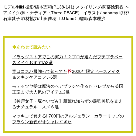
モデル/Niki 撮影/橋本憲和(P.138-141) スタイリング/阿部絵莉香 ヘ
アメイク/輝・ナディア〈Three PEACE〉 イラスト/ nanamy 取材/
石津愛子 取材協力/山田佳穂〈JJ labo〉編集/森本理沙
◆あわせて読みたい
ドラッグストアでこの実力！？プロが選んだプチプラベー
スメイクおすすめ3選
実はコスパ最強って知ってた
2020年限定ベースメイク
＆スキンケアコフレ6選
モテるツヤ髪は魔法のヘアブラシで作る!? セレブから英国
王室まで大人気のアイテム2選
【神戸女子・塚本いづみ】肌荒れ知らずの最強美肌を支え
るナチュラルコスメ６選！
マツキヨで買える! 700円のアルジェラン・カラーリップの
ブラウン新色がオシャレすぎた