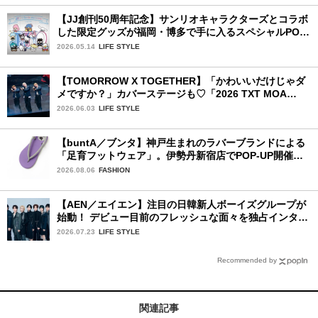
【JJ創刊50周年記念】サンリオキャラクターズとコラボ
した限定グッズが福岡・博多で手に入るスペシャルPOP-
UPストア！
2026.05.14
LIFE STYLE
【TOMORROW X TOGETHER】「かわいいだけじゃダ
メですか？」カバーステージも♡「2026 TXT MOA
CON IN JAPAN」千葉公演2日目を詳細レポ【後編】
2026.06.03
LIFE STYLE
【buntA／ブンタ】神戸生まれのラバーブランドによる
「足育フットウェア」。伊勢丹新宿店でPOP-UP開催
中！
2026.08.06
FASHION
【AEN／エイエン】注目の日韓新人ボーイズグループが
始動！ デビュー目前のフレッシュな面々を独占インタビ
ュー。7人の魅力に迫ります♪
2026.07.23
LIFE STYLE
Recommended by
関連記事