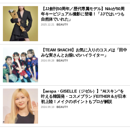
【JJ創刊50周年／歴代専属モデル】Nikiが50周
年キービジュアル撮影に登場！「JJではいつも
自然体でいれた」
2025.12.21
BEAUTY
【TEAM SHACHI】お気に入りのコスメは「田中
みな実さんとお揃いのハイライター」
2024.09.28
BEAUTY
【aespa・GISELLE（ジゼル）】”AIスキン”を
叶える韓国発・コスメブランドEITHER＆が日本
初上陸！メイクのポイントもプロが解説
2024.09.10
BEAUTY