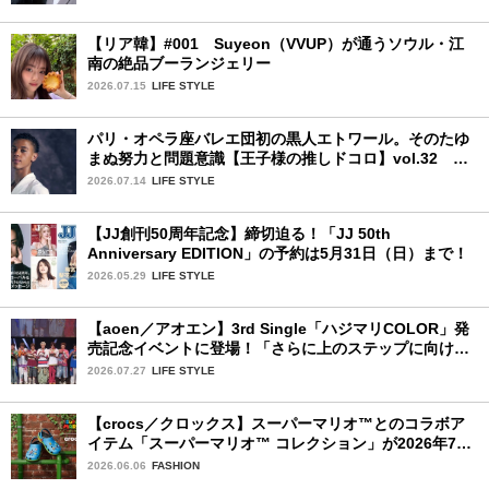
【リア韓】#001 Suyeon（VVUP）が通うソウル・江
南の絶品ブーランジェリー
2026.07.15
LIFE STYLE
パリ・オペラ座バレエ団初の黒人エトワール。そのたゆ
まぬ努力と問題意識【王子様の推しドコロ】vol.32 ギ
ヨーム・ディオップさん
2026.07.14
LIFE STYLE
【JJ創刊50周年記念】締切迫る！「JJ 50th
Anniversary EDITION」の予約は5月31日（日）まで！
2026.05.29
LIFE STYLE
【aoen／アオエン】3rd Single「ハジマリCOLOR」発
売記念イベントに登場！「さらに上のステップに向けた
新たなハジマリになるように」と爽やかな笑顔で意気込
2026.07.27
LIFE STYLE
みを！
【crocs／クロックス】スーパーマリオ™とのコラボア
イテム「スーパーマリオ™ コレクション」が2026年7月
16日より発売開始！
2026.06.06
FASHION