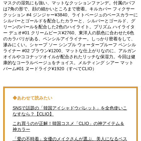
マスクの湿気にも強い、マットなクッションファンデ。付属のパフ
は7角の形で、顔の細かいところまで密着。キルカバー フィクサー
クッション #4 ジンジャー¥3840、ライトベージュのベースカラーに
シルバーとゴールドを配合したカラーと、シルバーとゴールド、グ
リーンのパールを配合した2色のハイライト。プリズム ハイライタ
ー デュオ#01 クリームピース¥2760、東洋人の肌色に合わせた6色
のカラバリがある、ペンシルアイライナー。しっかり密着をして、
滲みにくい。シャープ ソー シンプル ウォータープルーフ ペンシル
ライナー #02 ブラウン¥1200、マットな仕上がりなのに、アルガン
オイルやココナッツオイルが配合されたリッチな保湿力。今回は健
康的なコーラルベージュをチョイス。メルティング シアー マット
バーム#01 ヌードライク¥1920（すべてCLIO）
◆あわせて読みたい
SNSで話題の「韓国アイシャドウパレット」を全色使いこ
なすなら？【CLIO】
これ買うのが正解！韓国コスメ「CLIO」の神アイテム＆
神カラー
「愛の不時着」女優のメイクさんが選ぶ、美人になるベス