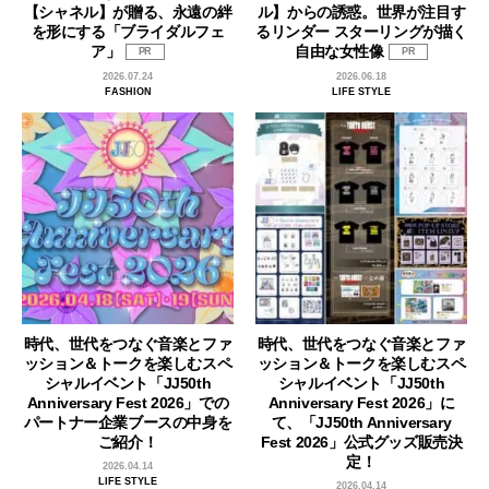
【シャネル】が贈る、永遠の絆
ル】からの誘惑。世界が注目す
を形にする「ブライダルフェ
るリンダー スターリングが描く
ア」
自由な女性像
PR
PR
2026.07.24
2026.06.18
FASHION
LIFE STYLE
時代、世代をつなぐ音楽とファ
時代、世代をつなぐ音楽とファ
ッション＆トークを楽しむスペ
ッション＆トークを楽しむスペ
シャルイベント「JJ50th
シャルイベント「JJ50th
Anniversary Fest 2026」での
Anniversary Fest 2026」に
パートナー企業ブースの中身を
て、「JJ50th Anniversary
ご紹介！
Fest 2026」公式グッズ販売決
定！
2026.04.14
LIFE STYLE
2026.04.14