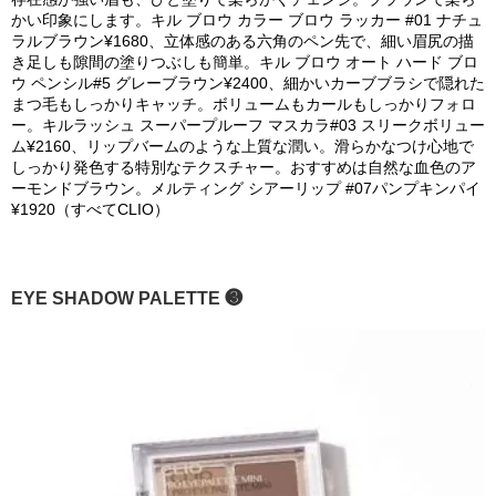
かい印象にします。キル ブロウ カラー ブロウ ラッカー #01 ナチュ
ラルブラウン¥1680、立体感のある六角のペン先で、細い眉尻の描
き足しも隙間の塗りつぶしも簡単。キル ブロウ オート ハード ブロ
ウ ペンシル#5 グレーブラウン¥2400、細かいカーブブラシで隠れた
まつ毛もしっかりキャッチ。ボリュームもカールもしっかりフォロ
ー。キルラッシュ スーパープルーフ マスカラ#03 スリークボリュー
ム¥2160、リップバームのような上質な潤い。滑らかなつけ心地で
しっかり発色する特別なテクスチャー。おすすめは自然な血色のア
ーモンドブラウン。メルティング シアーリップ #07パンプキンパイ
¥1920（すべてCLIO）
EYE SHADOW PALETTE ❸