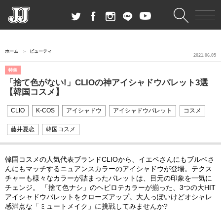
ホーム
ビューティ
2021.06.05
特集
「捨て色がない!」CLIOの神アイシャドウパレット3選
【韓国コスメ】
CLIO
K-COS
アイシャドウ
アイシャドウパレット
コスメ
藤井夏恋
韓国コスメ
韓国コスメの人気代表ブランドCLIOから、イエベさんにもブルベさ
んにもマッチするニュアンスカラーのアイシャドウが登場。テクス
チャーも様々なカラーが詰まったパレットは、目元の印象を一気に
チェンジ。 「捨て色ナシ」のヘビロテカラーが揃った、3つの大HIT
アイシャドウパレットをクローズアップ。大人っぽいけどオシャレ
感満点な「ミュートメイク」に挑戦してみませんか?