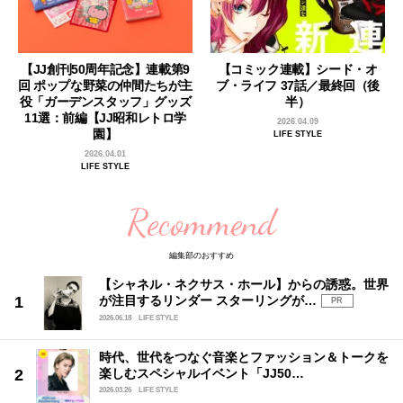
【JJ創刊50周年記念】連載第9
【コミック連載】シード・オ
回 ポップな野菜の仲間たちが主
ブ・ライフ 37話／最終回（後
役「ガーデンスタッフ」グッズ
半）
11選：前編【JJ昭和レトロ学
2026.04.09
園】
LIFE STYLE
2026.04.01
LIFE STYLE
Recommend
編集部のおすすめ
【シャネル・ネクサス・ホール】からの誘惑。世界
が注目するリンダー スターリングが…
PR
2026.06.18
LIFE STYLE
時代、世代をつなぐ音楽とファッション＆トークを
楽しむスペシャルイベント「JJ50…
2026.03.26
LIFE STYLE