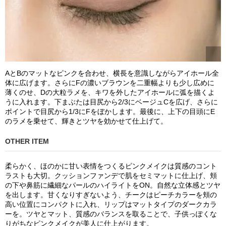
AとBのマットなピンクを合わせ、横長を意識しながらアイホール全
体に広げます。さらにFの濃いブラウンを二重幅よりも少し広めに
薄くのせ、Dの大粒ラメを、キワを外したアイホールに弧を描くよ
うに入れます。下まぶたは目尻から2/3にベージュCを広げ、さらに
ポイントで目尻から1/3にFをぼかします。最後に、上下の目頭にE
のラメを乗せて、輝きとツヤを効かせて仕上げて。
OTHER ITEM
柔らかく、ほのかに甘い表情をつくるピンクメイクは質感のコント
ラストも大切。クッションファンデで肌をセミマットに仕上げ、頬
の下や鼻筋に繊細なパールのハイライトをON。自然な立体感とツヤ
を出します。甘くなりすぎないよう、チークはピーチカラーを頬の
高い位置にコンパクトに入れ、リップはマットタイプのダークカラ
ーを。ツヤとマット、質感のバランスを取ることで、子供っぽくな
りがちなピンクメイクが美人に仕上がります。