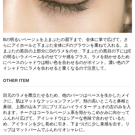
Bの明るいベージュを上まぶたの眉下まで、全体に筆で広げて。さ
らにアイホールと下まぶた全体にFのブラウンを重ねて入れる。上
まぶたの黒目の上部分にDのラメをのせ、下まぶたの黒目の下にはE
の明るいラメベームをのせてツヤ感をプラス。ラメを効かせるため
にベースのシャドウは軽い色を合わせるのがポイント。濃い色のア
イシャドウにラメを合わせると重くなるので注意して。
OTHER ITEM
目元のラメを際立たせるため、他のパーツはベースを生かしたメイ
クに。肌はマットなクッションファンデ。頬の高いところと鼻根と
鼻頭、上唇の山＆アゴにプリズムハイライター デュオの左のみを入
れます。チークはコーラルベージュ系を頬からこめかみに向かって
ふんわり広げて。アイシャドウはシアーな色味で合わせているた
め、アイラインを少し長めに引き、下まつげに少し束感を出す。リ
ップはマットバームでふんわりオシャレに。