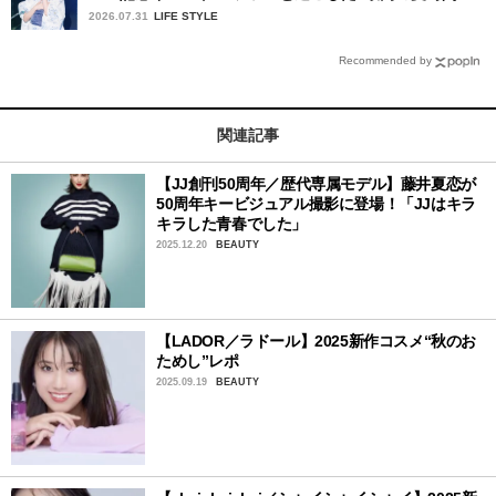
2026.07.31
LIFE STYLE
Recommended by
関連記事
【JJ創刊50周年／歴代専属モデル】藤井夏恋が
50周年キービジュアル撮影に登場！「JJはキラ
キラした青春でした」
2025.12.20
BEAUTY
【LADOR／ラドール】2025新作コスメ“秋のお
ためし”レポ
2025.09.19
BEAUTY