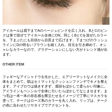
アイホールは眉下までAのベージュピンクを広く入れ、BとCのピン
クは筆で混ぜてアイホール全体にON。同じくBとCを混ぜたカラー
を、下まぶたにも目頭から目尻まで広げます。下まつげのラッシュ
ラインにDの明るいブラウンを細く入れ、目元を引き締めて。オシ
ャレなカラーなので、グラデーションにしない方がトレンド感が出
ます。
OTHER ITEM
フォギーなアイシャドウを生かした、エアリーマットなメイクに全
体をまとめて。肌はセミマットなクッションファンデでキメを整え
ます。アイブロウは描きすぎず、眉頭をぼかして柔らかい印象に。
アイラインもペンシルで全体に引いたらぼかしてなじませます。ま
つ毛は一本一本の存在感を際立たせるイメージで丁寧にマスカラを
塗って。チークはローズ系のカラーを丸く入れ、リップは、チーク
の色に合わせたツヤタイプでアクセントを。