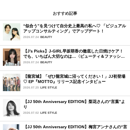
おすすめ記事
“似合う”を見つけて自分史上最高の私へ♡ 「ビジュアル
アップコンサルティング」でアップデート！
2026.07.24
BEAUTY
【J’s Picks】J-GIRL早坂萌香の徹底した日焼けケア！
でも、いちばん大切なのは…〈ビューティ＆ファッショ
ン夏の必需品〉
2026.07.24
BEAUTY
【龍宮城】「ぜひ龍宮城に沼ってください！」JJ初登場
♡ EP『MOTTO』リリース記念インタビュー
2026.07.25
LIFE STYLE
【JJ 50th Anniversary EDITION】梨花さんの“言葉”よ
り
2026.07.02
LIFE STYLE
【JJ 50th Anniversary EDITION】梅宮アンナさんの“言