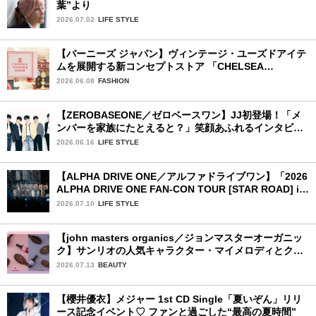
葉”より
2026.07.02
LIFE STYLE
【バーニーズ ジャパン】ヴィンテージ・ユーズドアイテ
ムを展開する新コンセプトストア 「CHELSEA
VINTAGE ROOM」が誕生
2026.06.08
FASHION
【ZEROBASEONE／ゼロベースワン】JJ初登場！「メ
ンバーを家族にたとえると？」笑顔あふれるインタビュ
ー♡
2026.06.16
LIFE STYLE
【ALPHA DRIVE ONE／アルファドライブワン】「2026
ALPHA DRIVE ONE FAN-CON TOUR [STAR ROAD] in
YOKOHAMA」1日目詳細レポ【後編】
2026.07.10
LIFE STYLE
【john masters organics／ジョンマスターオーガニッ
ク】サンリオの人気キャラクター・マイメロディとクロ
ミ限定デザイン♡ ヘアブラシとヘアオイルが7月16日
2026.07.13
BEAUTY
（木）より限定発売
【櫻井優衣】メジャー 1st CD Single「夏いぞん」リリ
ース記念イベント♡ ファンと過ごした“最高の夏時間”