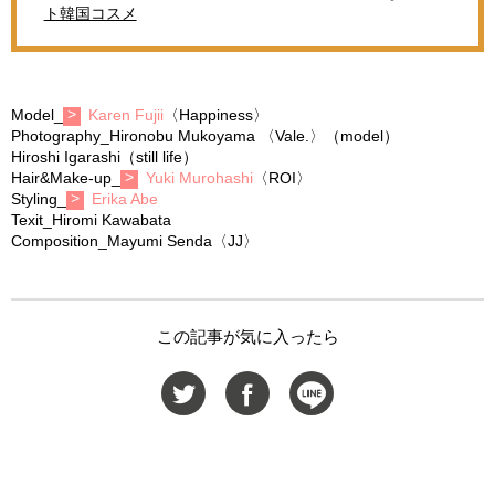
ト韓国コスメ
Model_
Karen Fujii
〈Happiness〉
Photography_Hironobu Mukoyama 〈Vale.〉（model）
Hiroshi Igarashi（still life）
Hair&Make-up_
Yuki Murohashi
〈ROI〉
Styling_
Erika Abe
Texit_Hiromi Kawabata
Composition_Mayumi Senda〈JJ〉
この記事が気に入ったら