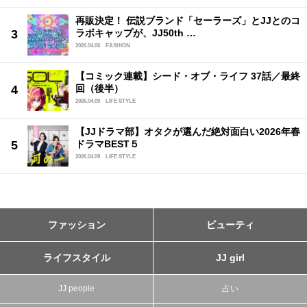
再販決定！ 伝説ブランド「セーラーズ」とJJとのコ
ラボキャップが、JJ50th …
2026.04.06
FASHION
【コミック連載】シード・オブ・ライフ 37話／最終
回（後半）
2026.04.09
LIFE STYLE
【JJドラマ部】オタクが選んだ絶対面白い2026年春
ドラマBEST５
2026.04.09
LIFE STYLE
ファッション
ビューティ
ライフスタイル
JJ girl
JJ people
占い