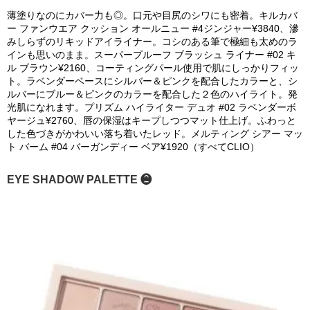
薄塗りなのにカバー力も◎。口元や目尻のシワにも密着。キルカバ
ー ファンウエア クッション オールニュー #4ジンジャー¥3840、滲
みしらずのリキッドアイライナー。コシのある筆で極細も太めのラ
インも思いのまま。スーパープルーフ ブラッシュ ライナー #02 キ
ル ブラウン¥2160、コーティングパール使用で肌にしっかりフィッ
ト。ラベンダーベースにシルバー＆ピンクを配合したカラーと、シ
ルバーにブルー＆ピンクのカラーを配合した２色のハイライト。発
光肌になれます。プリズム ハイライター デュオ #02 ラベンダーボ
ヤージュ¥2760、唇の保湿はキープしつつマット仕上げ。ふわっと
した色づきがかわいい落ち着いたレッド。メルティング シアー マッ
ト バーム #04 バーガンディー ベア¥1920（すべてCLIO）
EYE SHADOW PALETTE ❷