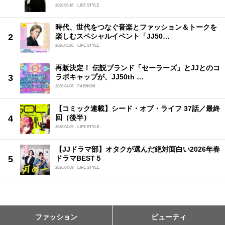
2026.06.18
LIFE STYLE
時代、世代をつなぐ音楽とファッション＆トークを
楽しむスペシャルイベント「JJ50…
2026.03.26
LIFE STYLE
再販決定！ 伝説ブランド「セーラーズ」とJJとのコ
ラボキャップが、JJ50th …
2026.04.06
FASHION
【コミック連載】シード・オブ・ライフ 37話／最終
回（後半）
2026.04.09
LIFE STYLE
【JJドラマ部】オタクが選んだ絶対面白い2026年春
ドラマBEST５
2026.04.09
LIFE STYLE
ファッション
ビューティ