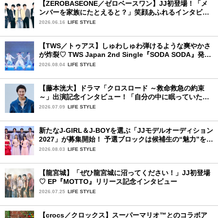
【ZEROBASEONE／ゼロベースワン】JJ初登場！「メ
ンバーを家族にたとえると？」笑顔あふれるインタビュ
ー♡
2026.06.16
LIFE STYLE
【TWS／トゥアス】しゅわしゅわ弾けるような爽やかさ
が炸裂♡ TWS Japan 2nd Single『SODA SODA』発売
記念SPECIAL SHOWCASEを詳細レポ
2026.08.04
LIFE STYLE
【藤本洸大】ドラマ「クロスロード ～救命救急の約束
～」出演記念インタビュー！「自分の中に眠っていた熱
を思い出させてもらった作品です」
2026.07.09
LIFE STYLE
新たなJ-GIRL＆J-BOYを選ぶ「JJモデルオーディション
2027」が募集開始！ 予選ブロックは候補生の“魅力”を重
視した「新システム」に変わります
2026.08.03
LIFE STYLE
【龍宮城】「ぜひ龍宮城に沼ってください！」JJ初登場
♡ EP『MOTTO』リリース記念インタビュー
2026.07.25
LIFE STYLE
【crocs／クロックス】スーパーマリオ™とのコラボア