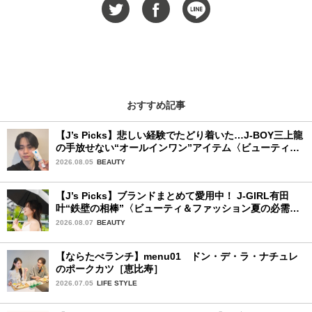
おすすめ記事
【J’s Picks】悲しい経験でたどり着いた…J-BOY三上龍
の手放せない“オールインワン”アイテム〈ビューティ＆
ファッション夏の必需品〉
2026.08.05
BEAUTY
【J’s Picks】ブランドまとめて愛用中！ J-GIRL有田
叶“鉄壁の相棒”〈ビューティ＆ファッション夏の必需
品〉
2026.08.07
BEAUTY
【ならたべランチ】menu01 ドン・デ・ラ・ナチュレ
のポークカツ［恵比寿］
2026.07.05
LIFE STYLE