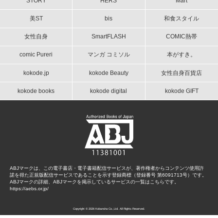
STORY
HERS
Mart
美ST
bis
和食スタイル
女性自身
SmartFLASH
COMIC熱帯
comic Pureri
マンガ コミソル
本がすき。
kokode.jp
kokode Beauty
女性自身百貨店
kokode books
kokode digital
kokode GIFT
ABJマークは、この電子書店・電子書籍配信サービスが、著作権者からコンテンツ使用許
諾を得た正規版配信サービスであることを示す登録商標（登録番号 第6091713号）です。
ABJマークの詳細、ABJマークを掲示しているサービスの一覧はこちらです。
https://aebs.or.jp/
Copyright © 2026 Kobunsha Co.,Ltd. All Rights Reserved.