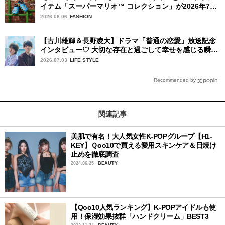
イテム「スーパーマリオ™ コレクション」が2026年7月
16日より発売開始！
2026.06.06
FASHION
【古川雄輝＆長野凌大】ドラマ「普通の恋愛」放送記念
インタビュー♡ 大切な存在と過ごして幸せを感じる瞬間
は？
2026.07.03
LIFE STYLE
Recommended by
関連記事
美肌で有名！大人気女性K-POPグループ【H1-
KEY】Ｑoo10で買える愛用スキンケア＆日焼け
止めを徹底調査
2024.06.25
BEAUTY
【Qoo10人気ランキング】K-POPアイドルも使
用！保湿効果抜群「ハンドクリーム」BEST3