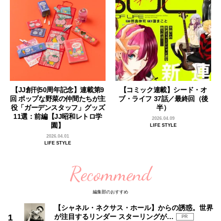
【JJ創刊50周年記念】連載第9
【コミック連載】シード・オ
回 ポップな野菜の仲間たちが主
ブ・ライフ 37話／最終回（後
役「ガーデンスタッフ」グッズ
半）
11選：前編【JJ昭和レトロ学
2026.04.09
園】
LIFE STYLE
2026.04.01
LIFE STYLE
Recommend
編集部のおすすめ
【シャネル・ネクサス・ホール】からの誘惑。世界
が注目するリンダー スターリングが…
PR