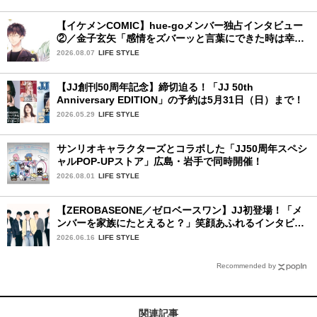
【イケメンCOMIC】hue-goメンバー独占インタビュー
②／金子玄矢「感情をズバーッと言葉にできた時は幸
せ〜」
2026.08.07
LIFE STYLE
【JJ創刊50周年記念】締切迫る！「JJ 50th
Anniversary EDITION」の予約は5月31日（日）まで！
2026.05.29
LIFE STYLE
サンリオキャラクターズとコラボした「JJ50周年スペシ
ャルPOP-UPストア」広島・岩手で同時開催！
2026.08.01
LIFE STYLE
【ZEROBASEONE／ゼロベースワン】JJ初登場！「メ
ンバーを家族にたとえると？」笑顔あふれるインタビュ
ー♡
2026.06.16
LIFE STYLE
Recommended by
関連記事