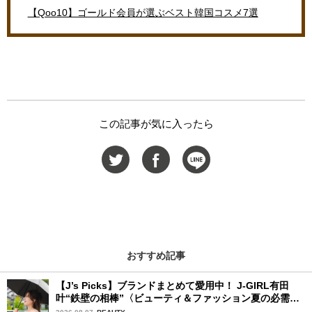
【Qoo10】ゴールド会員が選ぶベスト韓国コスメ7選
この記事が気に入ったら
おすすめ記事
【J’s Picks】ブランドまとめて愛用中！ J-GIRL有田
叶“鉄壁の相棒”〈ビューティ＆ファッション夏の必需
品〉