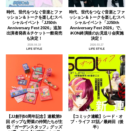
時代、世代をつなぐ音楽とファ
時代、世代をつなぐ音楽とファ
ッション＆トークを楽しむスペ
ッション＆トークを楽しむスペ
シャルイベント「JJ50th
シャルイベント「JJ50th
Anniversary Fest 2026」追加
Anniversary Fest 2026」で、
出演者発表＆チケット一般発売
iKON終演後のお見送り会実施
も決定！
決定！
2026.04.10
2026.03.27
LIFE STYLE
LIFE STYLE
【JJ創刊50周年記念】連載第9
【コミック連載】シード・オ
回 ポップな野菜の仲間たちが主
ブ・ライフ 37話／最終回（後
役「ガーデンスタッフ」グッズ
半）