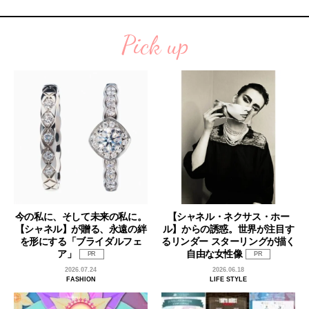
Pick up
今の私に、そして未来の私に。
【シャネル・ネクサス・ホー
【シャネル】が贈る、永遠の絆
ル】からの誘惑。世界が注目す
を形にする「ブライダルフェ
るリンダー スターリングが描く
ア」
自由な女性像
PR
PR
2026.07.24
2026.06.18
FASHION
LIFE STYLE