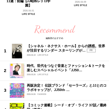
11選：前編【JJ昭和レトロ学
2026.04.09
園】
LIFE STYLE
2026.04.01
LIFE STYLE
Recommend
編集部のおすすめ
【シャネル・ネクサス・ホール】からの誘惑。世界
が注目するリンダー スターリングが…
PR
2026.06.18
LIFE STYLE
時代、世代をつなぐ音楽とファッション＆トークを
楽しむスペシャルイベント「JJ50…
2026.03.26
LIFE STYLE
再販決定！ 伝説ブランド「セーラーズ」とJJとのコ
ラボキャップが、JJ50th …
2026.04.06
FASHION
【コミック連載】シード・オブ・ライフ 37話／最終