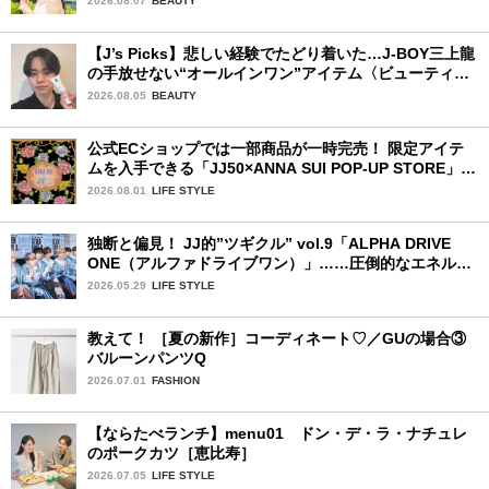
2026.08.07
BEAUTY
【J’s Picks】悲しい経験でたどり着いた…J-BOY三上龍
の手放せない“オールインワン”アイテム〈ビューティ＆
ファッション夏の必需品〉
2026.08.05
BEAUTY
公式ECショップでは一部商品が一時完売！ 限定アイテ
ムを入手できる「JJ50×ANNA SUI POP-UP STORE」が
広島で開催決定
2026.08.01
LIFE STYLE
独断と偏見！ JJ的”ツギクル” vol.9「ALPHA DRIVE
ONE（アルファドライブワン）」……圧倒的なエネルギ
ーで時代を駆け抜ける新世代
2026.05.29
LIFE STYLE
教えて！ ［夏の新作］コーディネート♡／GUの場合③
バルーンパンツQ
2026.07.01
FASHION
【ならたべランチ】menu01 ドン・デ・ラ・ナチュレ
のポークカツ［恵比寿］
2026.07.05
LIFE STYLE