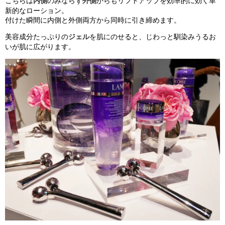
こちらは
内側
のみならず
外側
からもリフトアップを効率的に効く革
新的なローション。
付けた瞬間に内側と外側両方から同時に引き締めます。
美容成分たっぷりの
ジェル
を肌にのせると、じわっと馴染みうるお
いが肌に広がります。