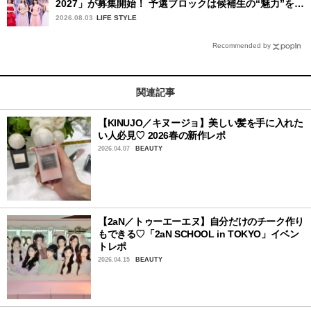
2027」が募集開始！ 予選ブロックは候補生の“魅力”を重
視した「新システム」に変わります
2026.08.03
LIFE STYLE
Recommended by
関連記事
【KINUJO／キヌージョ】美しい髪を手に入れた
い人必見♡ 2026春の新作レポ
2026.04.07
BEAUTY
【2aN／トゥーエーエヌ】自分だけのチーク作り
もできる♡「2aN SCHOOL in TOKYO」イベン
トレポ
2026.04.15
BEAUTY