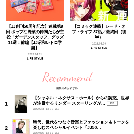
【JJ創刊50周年記念】連載第9
【コミック連載】シード・オ
回 ポップな野菜の仲間たちが主
ブ・ライフ 37話／最終回（後
役「ガーデンスタッフ」グッズ
半）
11選：前編【JJ昭和レトロ学
2026.04.09
園】
LIFE STYLE
2026.04.01
LIFE STYLE
Recommend
編集部のおすすめ
【シャネル・ネクサス・ホール】からの誘惑。世界
が注目するリンダー スターリングが…
PR
2026.06.18
LIFE STYLE
時代、世代をつなぐ音楽とファッション＆トークを
楽しむスペシャルイベント「JJ50…
2026.03.26
LIFE STYLE