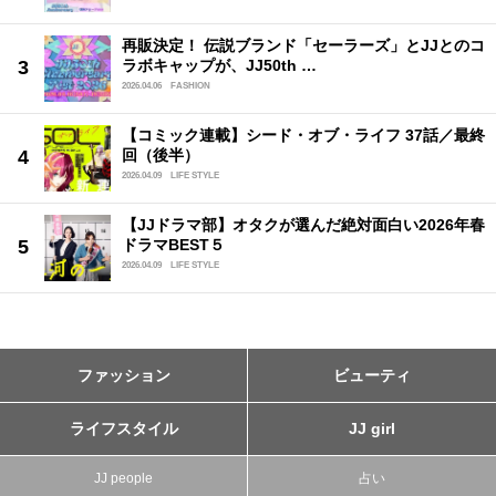
再販決定！ 伝説ブランド「セーラーズ」とJJとのコ
ラボキャップが、JJ50th …
2026.04.06
FASHION
【コミック連載】シード・オブ・ライフ 37話／最終
回（後半）
2026.04.09
LIFE STYLE
【JJドラマ部】オタクが選んだ絶対面白い2026年春
ドラマBEST５
2026.04.09
LIFE STYLE
ファッション
ビューティ
ライフスタイル
JJ girl
JJ people
占い