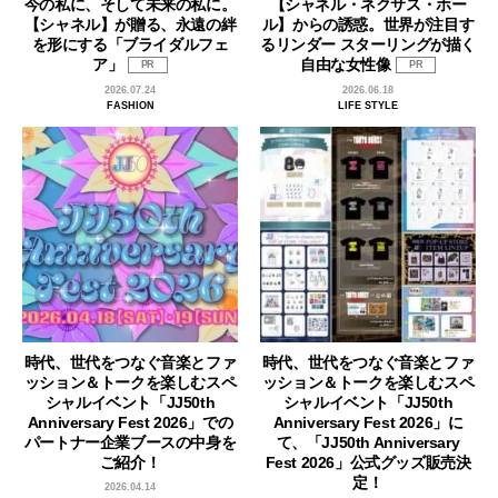
今の私に、そして未来の私に。
【シャネル・ネクサス・ホー
【シャネル】が贈る、永遠の絆
ル】からの誘惑。世界が注目す
を形にする「ブライダルフェ
るリンダー スターリングが描く
ア」
自由な女性像
PR
PR
2026.07.24
2026.06.18
FASHION
LIFE STYLE
時代、世代をつなぐ音楽とファ
時代、世代をつなぐ音楽とファ
ッション＆トークを楽しむスペ
ッション＆トークを楽しむスペ
シャルイベント「JJ50th
シャルイベント「JJ50th
Anniversary Fest 2026」での
Anniversary Fest 2026」に
パートナー企業ブースの中身を
て、「JJ50th Anniversary
ご紹介！
Fest 2026」公式グッズ販売決
定！
2026.04.14