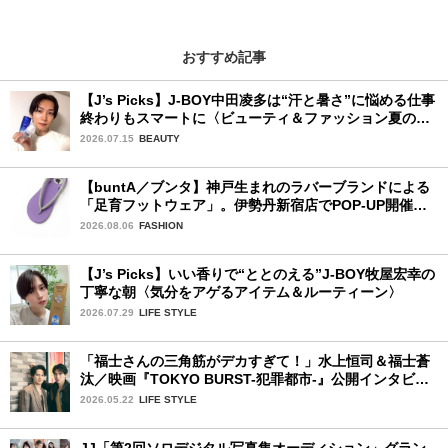
おすすめ記事
【J’s Picks】J-BOY中田凌多は“汗と暑さ”に悩める仕事
終わりもスマートに〈ビューティ＆ファッション夏の必
需品〉
2026.07.15
BEAUTY
【buntA／ブンタ】神戸生まれのラバーブランドによる
「足育フットウェア」。伊勢丹新宿店でPOP-UP開催
中！
2026.08.06
FASHION
【J’s Picks】いい香りで“ととのえる”J-BOY牧屋宏幸の
丁寧な朝〈気分をアゲるアイテム＆ルーティーン〉
2026.07.29
LIFE STYLE
「福士さんの三角筋がデカすぎて！」水上恒司＆福士蒼
汰／映画『TOKYO BURST-犯罪都市-』公開インタビュ
ー
2026.05.22
LIFE STYLE