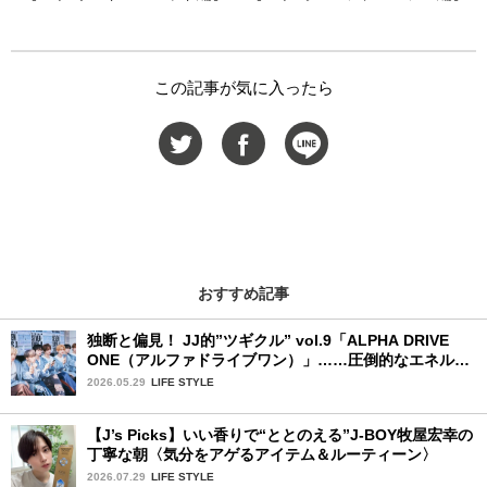
この記事が気に入ったら
おすすめ記事
独断と偏見！ JJ的”ツギクル” vol.9「ALPHA DRIVE
ONE（アルファドライブワン）」……圧倒的なエネルギ
ーで時代を駆け抜ける新世代
2026.05.29
LIFE STYLE
【J’s Picks】いい香りで“ととのえる”J-BOY牧屋宏幸の
丁寧な朝〈気分をアゲるアイテム＆ルーティーン〉
2026.07.29
LIFE STYLE