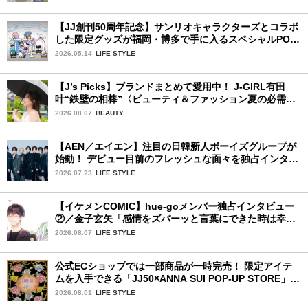
【JJ創刊50周年記念】サンリオキャラクターズとコラボ
した限定グッズが福岡・博多で手に入るスペシャルPOP-
UPストア！
2026.05.14
LIFE STYLE
【J’s Picks】ブランドまとめて愛用中！ J-GIRL有田
叶“鉄壁の相棒”〈ビューティ＆ファッション夏の必需
品〉
2026.08.07
BEAUTY
【AEN／エイエン】注目の日韓新人ボーイズグループが
始動！ デビュー目前のフレッシュな面々を独占インタビ
ュー。7人の魅力に迫ります♪
2026.07.23
LIFE STYLE
【イケメンCOMIC】hue-goメンバー独占インタビュー
②／金子玄矢「感情をズバーッと言葉にできた時は幸
せ〜」
2026.08.07
LIFE STYLE
公式ECショップでは一部商品が一時完売！ 限定アイテ
ムを入手できる「JJ50×ANNA SUI POP-UP STORE」が
広島で開催決定
2026.08.01
LIFE STYLE