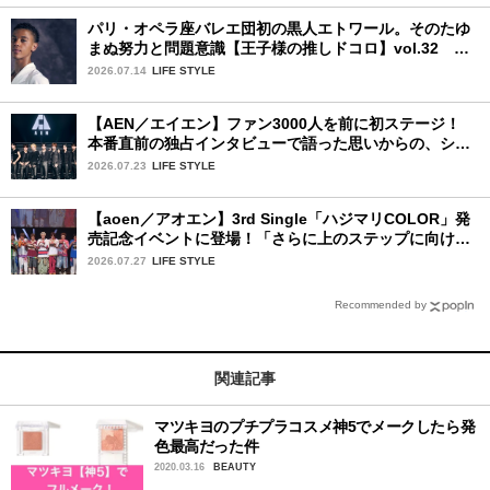
パリ・オペラ座バレエ団初の黒人エトワール。そのたゆ
まぬ努力と問題意識【王子様の推しドコロ】vol.32 ギ
ヨーム・ディオップさん
2026.07.14
LIFE STYLE
【AEN／エイエン】ファン3000人を前に初ステージ！
本番直前の独占インタビューで語った思いからの、ショ
ーケース完全レポート！
2026.07.23
LIFE STYLE
【aoen／アオエン】3rd Single「ハジマリCOLOR」発
売記念イベントに登場！「さらに上のステップに向けた
新たなハジマリになるように」と爽やかな笑顔で意気込
2026.07.27
LIFE STYLE
みを！
Recommended by
関連記事
マツキヨのプチプラコスメ神5でメークしたら発
色最高だった件
2020.03.16
BEAUTY