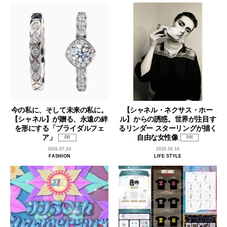
今の私に、そして未来の私に。
【シャネル・ネクサス・ホー
【シャネル】が贈る、永遠の絆
ル】からの誘惑。世界が注目す
を形にする「ブライダルフェ
るリンダー スターリングが描く
ア」
自由な女性像
PR
PR
2026.07.24
2026.06.18
FASHION
LIFE STYLE