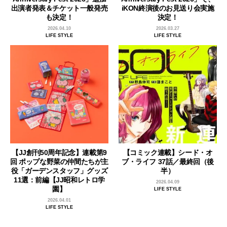
出演者発表＆チケット一般発売
iKON終演後のお見送り会実施
も決定！
決定！
2026.04.10
2026.03.27
LIFE STYLE
LIFE STYLE
【JJ創刊50周年記念】連載第9
【コミック連載】シード・オ
回 ポップな野菜の仲間たちが主
ブ・ライフ 37話／最終回（後
役「ガーデンスタッフ」グッズ
半）
11選：前編【JJ昭和レトロ学
2026.04.09
園】
LIFE STYLE
2026.04.01
LIFE STYLE