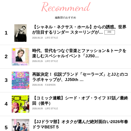
Recommend
編集部のおすすめ
【シャネル・ネクサス・ホール】からの誘惑。世界
が注目するリンダー スターリングが…
PR
2026.06.18
LIFE STYLE
時代、世代をつなぐ音楽とファッション＆トークを
楽しむスペシャルイベント「JJ50…
2026.03.26
LIFE STYLE
再販決定！ 伝説ブランド「セーラーズ」とJJとのコ
ラボキャップが、JJ50th …
2026.04.06
FASHION
【コミック連載】シード・オブ・ライフ 37話／最終
回（後半）
2026.04.09
LIFE STYLE
【JJドラマ部】オタクが選んだ絶対面白い2026年春
ドラマBEST５