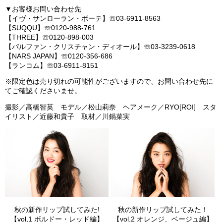
▼お客様お問い合わせ先
【イヴ・サンローラン・ボーテ】☏03-6911-8563
【SUQQU】☏0120-988-761
【THREE】☏0120-898-003
【パルファン・クリスチャン・ディオール】☏03-3239-0618
【NARS JAPAN】☏0120-356-686
【ランコム】☏03-6911-8151
※限定色は売り切れの可能性がございますので、お問い合わせ先に
てご確認くださいませ。
撮影／高橋智英 モデル／松山莉奈 ヘアメーク／RYO[ROI] スタ
イリスト／近藤和貴子 取材／川鍋菜実
秋の新作リップ試してみた!
秋の新作リップ試してみた！
【vol,1 ボルドー・レッド編】
【vol,2 オレンジ、ベージュ編】