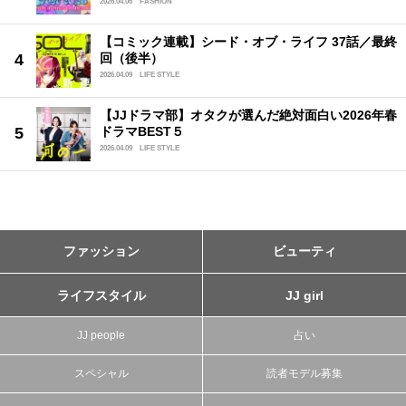
2026.04.06
FASHION
【コミック連載】シード・オブ・ライフ 37話／最終
回（後半）
2026.04.09
LIFE STYLE
【JJドラマ部】オタクが選んだ絶対面白い2026年春
ドラマBEST５
2026.04.09
LIFE STYLE
ファッション
ビューティ
ライフスタイル
JJ girl
JJ people
占い
スペシャル
読者モデル募集