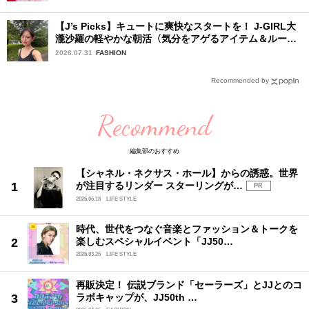
【J’s Picks】キュートに爽快なスタートを！ J-GIRL大
瀧沙羅の軽やかな朝活〈気分をアゲるアイテム＆ルーテ
ィーン〉
2026.07.31
FASHION
Recommended by
Recommend
編集部のおすすめ
【シャネル・ネクサス・ホール】からの誘惑。世界
が注目するリンダー スターリングが…
PR
2026.06.18
LIFE STYLE
時代、世代をつなぐ音楽とファッション＆トークを
楽しむスペシャルイベント「JJ50…
2026.03.26
LIFE STYLE
再販決定！ 伝説ブランド「セーラーズ」とJJとのコ
ラボキャップが、JJ50th …