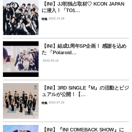
【INI】JJ初独占取材♡ KCON JAPAN
に潜入！「TO1…
2022.10.28
特集
【INI】結成1周年SP企画！ 感謝を込め
た 「Polaroid…
2022.09.16
【INI】3RD SINGLE『M』の活動とビジ
ュアルが公開！【…
2022.07.22
特集
【INI】『INI COMEBACK SHOW』に