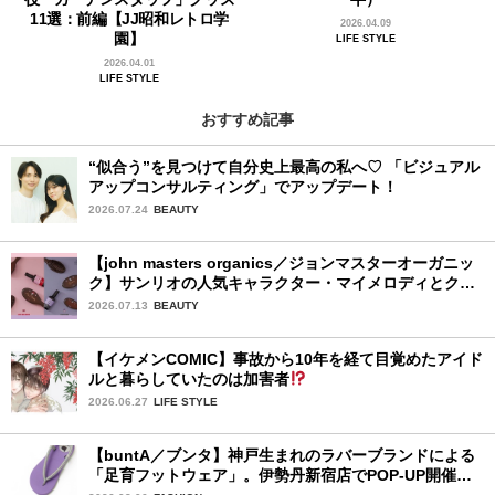
11選：前編【JJ昭和レトロ学
2026.04.09
園】
LIFE STYLE
2026.04.01
LIFE STYLE
おすすめ記事
“似合う”を見つけて自分史上最高の私へ♡ 「ビジュアル
アップコンサルティング」でアップデート！
2026.07.24
BEAUTY
【john masters organics／ジョンマスターオーガニッ
ク】サンリオの人気キャラクター・マイメロディとクロ
ミ限定デザイン♡ ヘアブラシとヘアオイルが7月16日
2026.07.13
BEAUTY
（木）より限定発売
【イケメンCOMIC】事故から10年を経て目覚めたアイド
ルと暮らしていたのは加害者
2026.06.27
LIFE STYLE
【buntA／ブンタ】神戸生まれのラバーブランドによる
「足育フットウェア」。伊勢丹新宿店でPOP-UP開催
中！