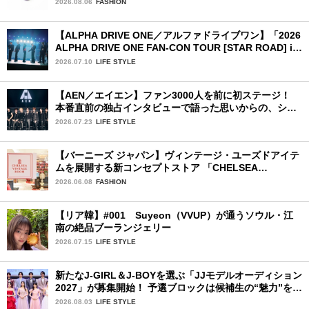
2026.08.06
FASHION
【ALPHA DRIVE ONE／アルファドライブワン】「2026
ALPHA DRIVE ONE FAN-CON TOUR [STAR ROAD] in
YOKOHAMA」1日目詳細レポ【前編】
2026.07.10
LIFE STYLE
【AEN／エイエン】ファン3000人を前に初ステージ！
本番直前の独占インタビューで語った思いからの、ショ
ーケース完全レポート！
2026.07.23
LIFE STYLE
【バーニーズ ジャパン】ヴィンテージ・ユーズドアイテ
ムを展開する新コンセプトストア 「CHELSEA
VINTAGE ROOM」が誕生
2026.06.08
FASHION
【リア韓】#001 Suyeon（VVUP）が通うソウル・江
南の絶品ブーランジェリー
2026.07.15
LIFE STYLE
新たなJ-GIRL＆J-BOYを選ぶ「JJモデルオーディション
2027」が募集開始！ 予選ブロックは候補生の“魅力”を重
視した「新システム」に変わります
2026.08.03
LIFE STYLE