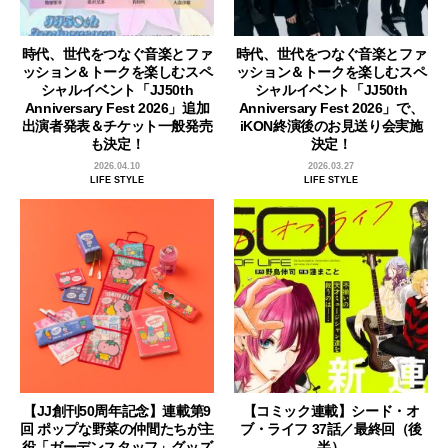
時代、世代をつなぐ音楽とファ
時代、世代をつなぐ音楽とファ
ッション＆トークを楽しむスペ
ッション＆トークを楽しむスペ
シャルイベント「JJ50th
シャルイベント「JJ50th
Anniversary Fest 2026」追加
Anniversary Fest 2026」で、
出演者発表＆チケット一般発売
iKON終演後のお見送り会実施
も決定！
決定！
2026.04.10
2026.03.27
LIFE STYLE
LIFE STYLE
【JJ創刊50周年記念】連載第9
【コミック連載】シード・オ
回 ポップな野菜の仲間たちが主
ブ・ライフ 37話／最終回（後
役「ガーデンスタッフ」グッズ
半）