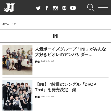
ホーム
INI
INI
人気ボーイズグループ「INI」がみんな
大好きビオレのアンバサダー…
2023.04.03
特集
【INI】 4枚目のシングル『DROP
That』を発売決定！楽…
2023.03.09
特集