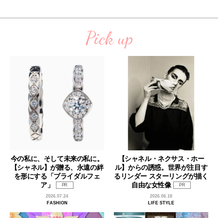
Pick up
今の私に、そして未来の私に。
【シャネル・ネクサス・ホー
【シャネル】が贈る、永遠の絆
ル】からの誘惑。世界が注目す
を形にする「ブライダルフェ
るリンダー スターリングが描く
ア」
自由な女性像
PR
PR
2026.07.24
2026.06.18
FASHION
LIFE STYLE