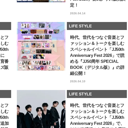
定！
【J’s Picks】J-GIRL早坂萌香の
【櫻井優衣】メジャー 1st
徹底した日焼けケア！ でも、いち
Single「夏いぞん」リ
2026.04.14
ばん大切なのは…〈ビューティ＆
イベント♡ ファンと過ご
2026.07.24
2026.07.31
ファッション夏の必需品〉
高の夏時間”
BEAUTY
LIFE STYLE
LIFE STYLE
楽とフ
時代、世代をつなぐ音楽とフ
楽しむ
ァッション＆トークを楽しむ
0th
スペシャルイベント「JJ50th
6」に
Anniversary Fest 2026」で読
教育番
める『JJ50周年 SPECIAL
ッズ販
BOOK（デジタル版）』の詳
細公開！
2026.04.10
LIFE STYLE
楽とフ
時代、世代をつなぐ音楽とフ
楽しむ
ァッション＆トークを楽しむ
0th
スペシャルイベント「JJ50th
6」追加
Anniversary Fest 2026」で、