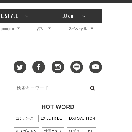
FE STYLE
JJ girl
J people
占い
スペシャル
メガイド
ッフの"それどこの"？
コスメ全部試してみた
エンタメ
プチプラ
What's NEW？
プレゼント
特集
おしゃラン！
プレゼント
恋愛
特集
コラム
インタビュー
サイン占い
毎週更新！ ジョニー楓の12星座占い
最新号
SNSキャンペーン
バックナンバー
HOT WORD
コンバース
EXILE TRIBE
LOUISVUITTON
ルイヴィトン
韓国コスメ
虹プロジェクト