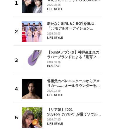
しい」放
どうやら俺のこと好きらしい」放
2026.08.05
自然と詠
送記念インタビュー♡ 「自然と詠
LIFE STYLE
です」
斗くんが可愛く見えたんです」
を選ぶ
新たなJ-GIRL＆J-BOYを選ぶ
ン
「JJモデルオーディション
選ブロッ
2027」が募集開始！ 予選ブロッ
2026.08.03
視した
クは候補生の“魅力”を重視した
LIFE STYLE
ます
「新システム」に変わります
からアメ
【buntA／ブンタ】神戸生まれの
ダーを目
ラバーブランドによる「足育フッ
が好きす
トウェア」。伊勢丹新宿店でPOP-
2026.08.06
ロ】
UP開催中！
FASHION
の日韓新
曾祖父のバレエスクールからアメ
！ デビ
リカへ……オールラウンダーを目
面々を独
指すダンサーは踊ることが好きす
2026.03.30
魅力に迫
ぎる【王子様の推しドコロ】
LIFE STYLE
vol.29 三宅啄未さん
【リア韓】#001
うソウル・
Suyeon（VVUP）が通うソウル・
リー
江南の絶品ブーランジェリー
2026.07.15
LIFE STYLE