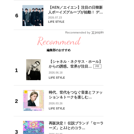
 CD
【AEN／エイエン】注目の日韓新
リース記念
人ボーイズグループが始動！ デビ
した“最
ュー目前のフレッシュな面々を独
2026.07.23
占インタビュー。7人の魅力に迫
LIFE STYLE
ります♪
Recommended by
Recommend
編集部のおすすめ
【シャネル・ネクサス・ホール】
からの誘惑。世界が注目…
PR
2026.06.18
LIFE STYLE
時代、世代をつなぐ音楽とファッ
ション＆トークを楽しむ…
2026.03.26
LIFE STYLE
再販決定！ 伝説ブランド「セーラ
ーズ」とJJとのコラ…