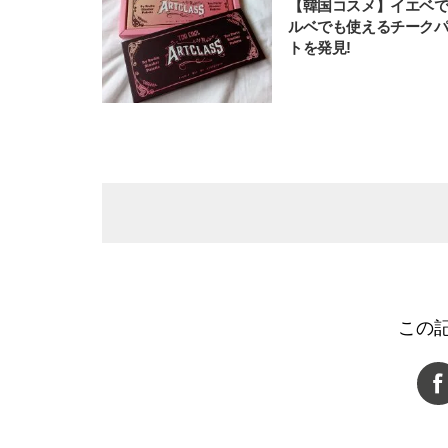
【韓国コスメ】イエベ
ルベでも使えるチーク
トを発見!
この