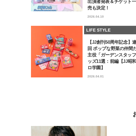
出演者発表＆チケット
売も決定！
2026.04.10
LIFE STYLE
【JJ創刊50周年記念】
回 ポップな野菜の仲間
主役「ガーデンスタッ
ッズ11選：前編【JJ昭
ロ学園】
2026.04.01