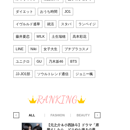
ダイエット
おうち時間
JO1
イヴルルド遙華
就活
スタバ
ランペイジ
藤井夏恋
M!LK
土生瑞穂
高本彩花
LINE
Niki
女子大生
プチプラコスメ
ユニクロ
GU
乃木坂46
BTS
JJ-JO1部
ソウルトレンド通信
ジョニー楓
RANKING
IFE STYLE
ALL
FASHION
BEAUTY
LIFE STYLE
ラマ「席
【元之介＆小西詠斗】ドラマ「席
ろの男が
替えしたら、どうやら後ろの男が