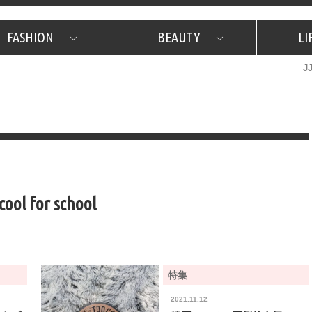
FASHION
BEAUTY
LI
J
美容担当のお気に入り
What's NEW？
占い
韓国
特集
What's NEW？
韓国
SNAP
ザ・ベスト5
特集
ザ・ベスト5
プレゼント
旅
JJグル
JJスタ
フォーチュンサイクル
ネイチャー
cool for school
特集
2021.11.12