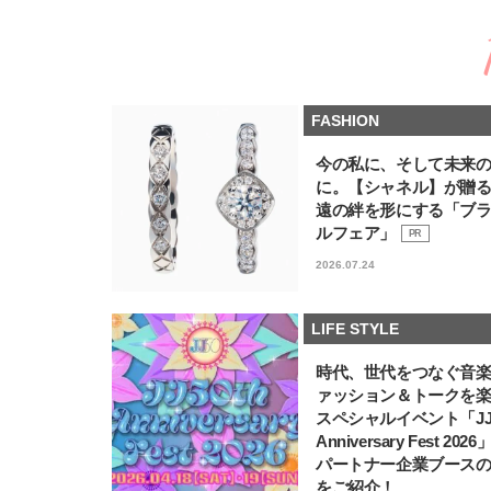
FASHION
今の私に、そして未来
に。【シャネル】が贈
遠の絆を形にする「ブ
ルフェア」
PR
2026.07.24
LIFE STYLE
時代、世代をつなぐ音
ァッション＆トークを
スペシャルイベント「JJ5
Anniversary Fest 202
パートナー企業ブース
をご紹介！