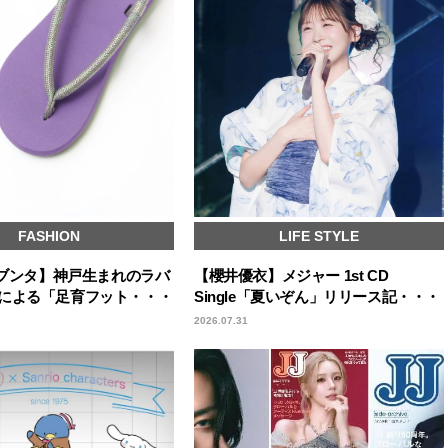
FASHION
LIFE STYLE
A／ブンタ】神戸生まれのラバ
【櫻井優衣】メジャー 1st CD
による「足育フット・・・
Single「夏いぞん」リリース記・・・
2026.07.31