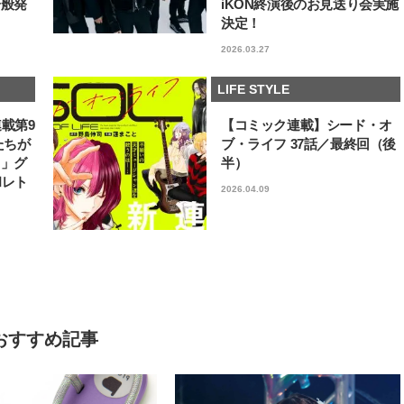
一般発
iKON終演後のお見送り会実施
決定！
2026.03.27
LIFE STYLE
連載第9
【コミック連載】シード・オ
たちが
ブ・ライフ 37話／最終回（後
フ」グ
半）
和レト
2026.04.09
おすすめ記事