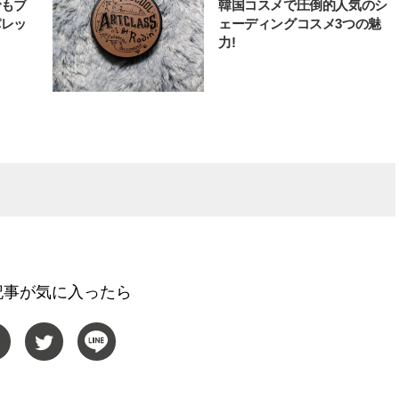
でもブ
韓国コスメで圧倒的人気のシ
パレッ
ェーディングコスメ3つの魅
力!
記事が気に入ったら
BEAUTY
L
【JJ専属モデルの素顔】ビューテ
【元之介＆小西詠斗】ド
ィ大好き！ 松川 星のお気に入り
替えしたら、どうやら後