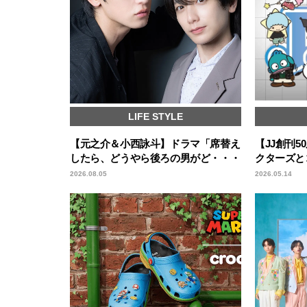
LIFE STYLE
【元之介＆小西詠斗】ドラマ「席替え
【JJ創刊
したら、どうやら後ろの男がど・・・
クターズと
2026.08.05
2026.05.14