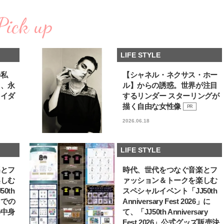
コスメをCHECK
どうやら俺のこと好きら
2025.12.16
2026.08.05
送記念インタビュー♡ 「
Pick up
BEAUTY
LIFE STYLE
斗くんが可愛く見えたん
【J’s Picks】悲しい経験でたどり
新たなJ-GIRL＆J-BOY
着いた…J-BOY三上龍の手放せな
「JJモデルオーディショ
LIFE STYLE
い“オールインワン”アイテム〈ビ
2027」が募集開始！ 予
2026.08.05
2026.08.03
ューティ＆ファッション夏の必需
クは候補生の“魅力”を重
BEAUTY
LIFE STYLE
品〉
「新システム」に変わり
の私
【シャネル・ネクサス・ホー
る、永
ル】からの誘惑。世界が注目
【注目アーティストRainy。っ
曾祖父のバレエスクール
ライダ
するリンダー スターリングが
て？】自称“コスメオタク見習
リカへ……オールラウン
い”のポーチの中身、拝見しま
指すダンサーは踊ること
描く自由な女性像
PR
2026.01.30
2026.03.30
す！
ぎる【王子様の推しドコ
BEAUTY
LIFE STYLE
2026.06.18
vol.29 三宅啄未さん
【体験レポ】 ニュウマン高輪！
【AEN／エイエン】注目
uka新店舗「uka store / Care &
人ボーイズグループが始動
LIFE STYLE
Share」でネイルケア体験！JJア
ュー目前のフレッシュな
2025.09.25
2026.07.23
フタヌーンティー来場者限定チケ
占インタビュー。7人の
BEAUTY
LIFE STYLE
楽とフ
時代、世代をつなぐ音楽とフ
ットも
ります♪
楽しむ
ァッション＆トークを楽しむ
【J’s Picks】J-BOY中田凌多
【リア韓】#001
0th
スペシャルイベント「JJ50th
は“汗と暑さ”に悩める仕事終わり
Suyeon（VVUP）が通
6」での
Anniversary Fest 2026」に
もスマートに〈ビューティ＆ファ
江南の絶品ブーランジェ
2026.07.15
2026.07.15
の中身
て、「JJ50th Anniversary
ッション夏の必需品〉
BEAUTY
LIFE STYLE
Fest 2026」公式グッズ販売決