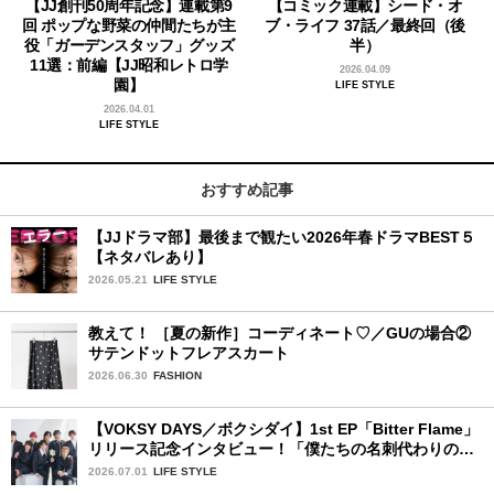
【JJ創刊50周年記念】連載第9
【コミック連載】シード・オ
回 ポップな野菜の仲間たちが主
ブ・ライフ 37話／最終回（後
役「ガーデンスタッフ」グッズ
半）
11選：前編【JJ昭和レトロ学
2026.04.09
園】
LIFE STYLE
2026.04.01
LIFE STYLE
おすすめ記事
【JJドラマ部】最後まで観たい2026年春ドラマBEST５
【ネタバレあり】
2026.05.21
LIFE STYLE
教えて！ ［夏の新作］コーディネート♡／GUの場合②
サテンドットフレアスカート
2026.06.30
FASHION
【VOKSY DAYS／ボクシダイ】1st EP「Bitter Flame」
リリース記念インタビュー！「僕たちの名刺代わりのよ
うなアルバム」
2026.07.01
LIFE STYLE