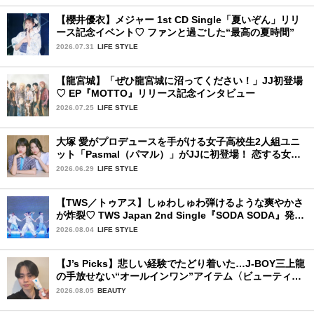
【櫻井優衣】メジャー 1st CD Single「夏いぞん」リリ
ース記念イベント♡ ファンと過ごした“最高の夏時間”
2026.07.31
LIFE STYLE
【龍宮城】「ぜひ龍宮城に沼ってください！」JJ初登場
♡ EP『MOTTO』リリース記念インタビュー
2026.07.25
LIFE STYLE
大塚 愛がプロデュースを手がける女子高校生2人組ユニ
ット「Pasmal（パマル）」がJJに初登場！ 恋する女の
コのキュンキュンする感情を歌った最新曲「BULL」を
2026.06.29
LIFE STYLE
チェック♪
【TWS／トゥアス】しゅわしゅわ弾けるような爽やかさ
が炸裂♡ TWS Japan 2nd Single『SODA SODA』発売
記念SPECIAL SHOWCASEを詳細レポ
2026.08.04
LIFE STYLE
【J’s Picks】悲しい経験でたどり着いた…J-BOY三上龍
の手放せない“オールインワン”アイテム〈ビューティ＆
ファッション夏の必需品〉
2026.08.05
BEAUTY