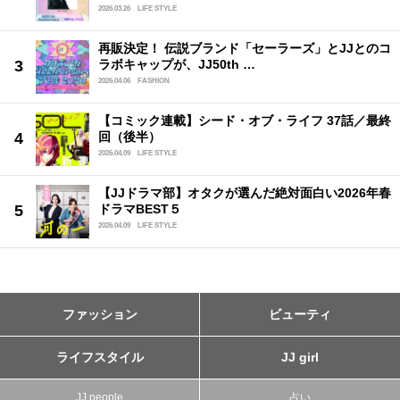
2026.03.26
LIFE STYLE
再販決定！ 伝説ブランド「セーラーズ」とJJとのコ
ラボキャップが、JJ50th …
2026.04.06
FASHION
【コミック連載】シード・オブ・ライフ 37話／最終
回（後半）
2026.04.09
LIFE STYLE
【JJドラマ部】オタクが選んだ絶対面白い2026年春
ドラマBEST５
2026.04.09
LIFE STYLE
ファッション
ビューティ
ライフスタイル
JJ girl
JJ people
占い