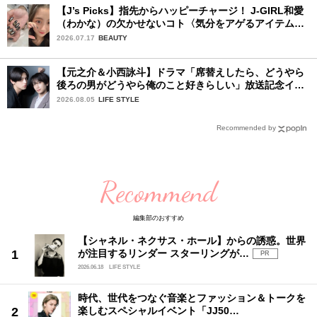
【J’s Picks】指先からハッピーチャージ！ J-GIRL和愛
（わかな）の欠かせないコト〈気分をアゲるアイテム＆
ルーティーン〉
2026.07.17
BEAUTY
【元之介＆小西詠斗】ドラマ「席替えしたら、どうやら
後ろの男がどうやら俺のこと好きらしい」放送記念イン
タビュー♡ 「自然と詠斗くんが可愛く見えたんです」
2026.08.05
LIFE STYLE
Recommended by
Recommend
編集部のおすすめ
【シャネル・ネクサス・ホール】からの誘惑。世界
が注目するリンダー スターリングが…
PR
2026.06.18
LIFE STYLE
時代、世代をつなぐ音楽とファッション＆トークを
楽しむスペシャルイベント「JJ50…