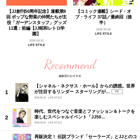
【JJ創刊50周年記念】連載第9
【コミック連載】シード・オ
回 ポップな野菜の仲間たちが主
ブ・ライフ 37話／最終回（後
役「ガーデンスタッフ」グッズ
半）
11選：前編【JJ昭和レトロ学
2026.04.09
園】
LIFE STYLE
2026.04.01
LIFE STYLE
Recommend
編集部のおすすめ
【シャネル・ネクサス・ホール】からの誘惑。世界
が注目するリンダー スターリングが…
PR
2026.06.18
LIFE STYLE
時代、世代をつなぐ音楽とファッション＆トークを
楽しむスペシャルイベント「JJ50…
2026.03.26
LIFE STYLE
再販決定！ 伝説ブランド「セーラーズ」とJJとのコ