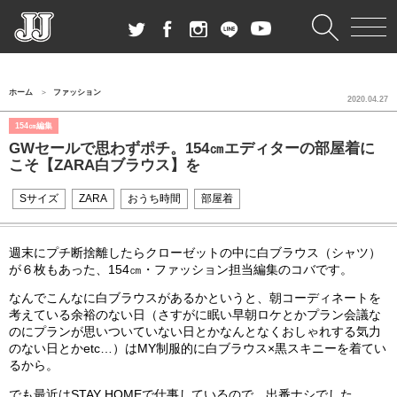
ホーム
ファッション
2020.04.27
154㎝編集
GWセールで思わずポチ。154㎝エディターの部屋着に
こそ【ZARA白ブラウス】を
Sサイズ
ZARA
おうち時間
部屋着
週末にプチ断捨離したらクローゼットの中に白ブラウス（シャツ）
が６枚もあった、154㎝・ファッション担当編集のコバです。
なんでこんなに白ブラウスがあるかというと、朝コーディネートを
考えている余裕のない日（さすがに眠い早朝ロケとかプラン会議な
のにプランが思いついていない日とかなんとなくおしゃれする気力
のない日とかetc…）はMY制服的に白ブラウス×黒スキニーを着てい
るから。
でも最近はSTAY HOMEで仕事しているので、出番ナシでした。