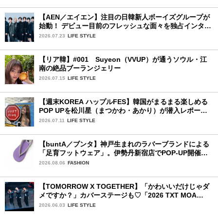
【AEN／エイエン】注目の日韓新人ボーイズグループが
始動！ デビュー目前のフレッシュな面々を独占インタビ
ュー。7人の魅力に迫ります♪
2026.07.23
LIFE STYLE
【リア韓】#001 Suyeon（VVUP）が通うソウル・江
南の絶品ブーランジェリー
2026.07.15
LIFE STYLE
【週末KOREA ハップルFES】韓国がまるまる楽しめる
POP UPを松川星（まつかわ・あかり）が潜入レポート
♡
2026.07.11
LIFE STYLE
【buntA／ブンタ】神戸生まれのラバーブランドによる
「足育フットウェア」。伊勢丹新宿店でPOP-UP開催
中！
2026.08.06
FASHION
【TOMORROW X TOGETHER】「かわいいだけじゃダ
メですか？」カバーステージも♡「2026 TXT MOA
CON IN JAPAN」千葉公演2日目を詳細レポ【後編】
2026.06.03
LIFE STYLE