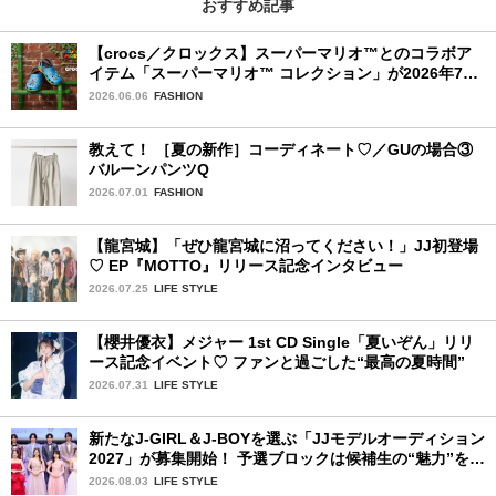
おすすめ記事
【crocs／クロックス】スーパーマリオ™とのコラボア
イテム「スーパーマリオ™ コレクション」が2026年7月
16日より発売開始！
2026.06.06
FASHION
教えて！ ［夏の新作］コーディネート♡／GUの場合③
バルーンパンツQ
2026.07.01
FASHION
【龍宮城】「ぜひ龍宮城に沼ってください！」JJ初登場
♡ EP『MOTTO』リリース記念インタビュー
2026.07.25
LIFE STYLE
【櫻井優衣】メジャー 1st CD Single「夏いぞん」リリ
ース記念イベント♡ ファンと過ごした“最高の夏時間”
2026.07.31
LIFE STYLE
新たなJ-GIRL＆J-BOYを選ぶ「JJモデルオーディション
2027」が募集開始！ 予選ブロックは候補生の“魅力”を重
視した「新システム」に変わります
2026.08.03
LIFE STYLE