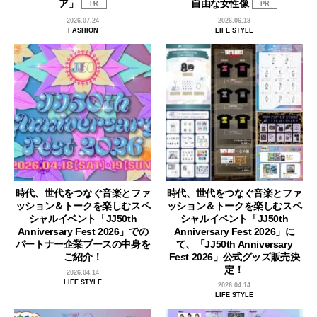
ア」
自由な女性像
PR
PR
2026.07.24
2026.06.18
FASHION
LIFE STYLE
時代、世代をつなぐ音楽とファ
時代、世代をつなぐ音楽とファ
ッション＆トークを楽しむスペ
ッション＆トークを楽しむスペ
シャルイベント「JJ50th
シャルイベント「JJ50th
Anniversary Fest 2026」での
Anniversary Fest 2026」に
パートナー企業ブースの中身を
て、「JJ50th Anniversary
ご紹介！
Fest 2026」公式グッズ販売決
定！
2026.04.14
LIFE STYLE
2026.04.14
LIFE STYLE