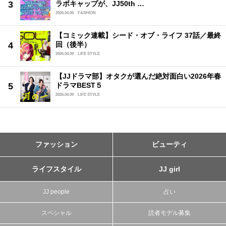
ラボキャップが、JJ50th …
2026.04.06
FASHION
【コミック連載】シード・オブ・ライフ 37話／最終
回（後半）
2026.04.09
LIFE STYLE
【JJドラマ部】オタクが選んだ絶対面白い2026年春
ドラマBEST５
2026.04.09
LIFE STYLE
ファッション
ビューティ
ライフスタイル
JJ girl
JJ people
占い
スペシャル
読者モデル募集