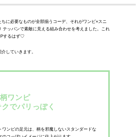
たちに必要なものが全部揃うコーデ、それがワンピ×スニ
 テッパンで素敵に見える組み合わせを考えました。これ
Pするはず♡
紹介していきます。
柄ワンピ
クでパリっぽく
BEAUTY
L
ントワンピの足元は、柄を邪魔しないスタンダードな
【J’s Picks】悲しい経験でたどり
【元之介＆小西詠斗】ド
の女のコっぽいイメージに仕上がります。
着いた…J-BOY三上龍の手放せな
替えしたら、どうやら後