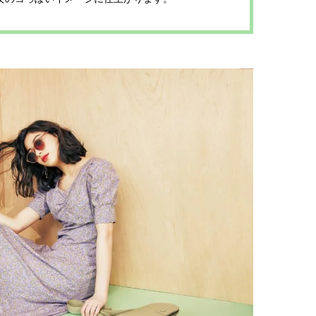
い“オールインワン”アイテム〈ビ
どうやら俺のこと好きら
2026.08.05
2026.08.05
ューティ＆ファッション夏の必需
送記念インタビュー♡ 「
BEAUTY
LIFE STYLE
品〉
斗くんが可愛く見えたん
【注目アーティストRainy。っ
新たなJ-GIRL＆J-BOY
て？】自称“コスメオタク見習
「JJモデルオーディショ
い”のポーチの中身、拝見しま
2027」が募集開始！ 予
2026.01.30
2026.08.03
す！
クは候補生の“魅力”を重
BEAUTY
LIFE STYLE
「新システム」に変わり
【JJ専属モデルの素顔】ビューテ
曾祖父のバレエスクール
ィ大好き！ 松川 星のお気に入り
リカへ……オールラウン
コスメをCHECK
指すダンサーは踊ること
2025.12.16
2026.03.30
ぎる【王子様の推しドコ
BEAUTY
LIFE STYLE
vol.29 三宅啄未さん
【J’s Picks】J-BOY中田凌多
【櫻井優衣】メジャー 1st
は“汗と暑さ”に悩める仕事終わり
Single「夏いぞん」リ
もスマートに〈ビューティ＆ファ
イベント♡ ファンと過ご
2026.07.15
2026.07.31
ッション夏の必需品〉
高の夏時間”
BEAUTY
LIFE STYLE
【J’s Picks】J-GIRL早坂萌香の
バレエを踊るために生ま
徹底した日焼けケア！ でも、いち
韓国のスターが幸せを感
ばん大切なのは…〈ビューティ＆
【王子様の推しドコロ】vo
2026.07.24
2026.02.27
ファッション夏の必需品〉
チョン・ミンチョルさん
BEAUTY
LIFE STYLE