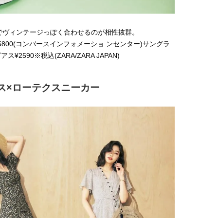
゙ヴィンテージっぽく合わせるのが相性抜群。
ー¥5800(コンバースインフォメーショ ンセンター)サングラ
゚アス¥2590※税込(ZARA/ZARA JAPAN)
ス×ローテクスニーカー