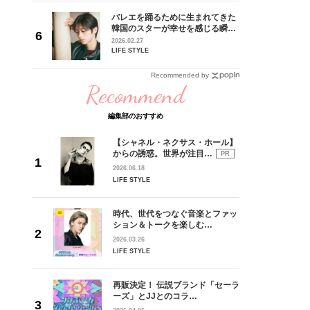
バレエを踊るために生まれてきた
うソウル・
韓国のスターが幸せを感じる瞬間
リー
【王子様の推しドコロ】vol.28
2026.02.27
チョン・ミンチョルさん
LIFE STYLE
Recommended by
Recommend
編集部のおすすめ
【シャネル・ネクサス・ホール】
からの誘惑。世界が注目…
PR
2026.06.18
LIFE STYLE
時代、世代をつなぐ音楽とファッ
ション＆トークを楽しむ…
2026.03.26
LIFE STYLE
再販決定！ 伝説ブランド「セーラ
ーズ」とJJとのコラ…