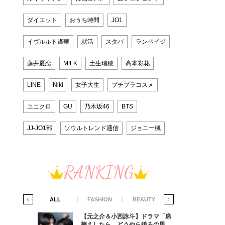
ダイエット
おうち時間
JO1
イヴルルド遙華
就活
スタバ
ランペイジ
藤井夏恋
M!LK
土生瑞穂
高本彩花
LINE
Niki
女子大生
プチプラコスメ
ユニクロ
GU
乃木坂46
BTS
JJ-JO1部
ソウルトレンド通信
ジョニー楓
RANKING
IFE STYLE
ALL
FASHION
BEAUTY
LIFE STYLE
ラマ「席
【元之介＆小西詠斗】ドラマ「席
ろの男が
替えしたら、どうやら後ろの男が