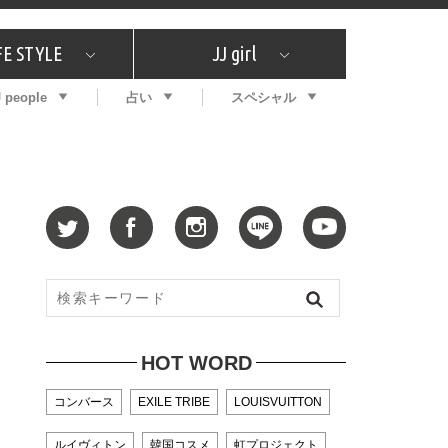
FE STYLE
JJ girl
J people
占い
スペシャル
メガイド
ッフの"それどこの"？
コスメ全部試してみた
エンタメ
プチプラ
What's NEW？
プレゼント
特集
おしゃラン！
プレゼント
恋愛
特集
コラム
インタビュー
サイン占い
毎週更新！ ジョニー楓の12星座占い
最新号
SNSキャンペーン
バックナンバー
HOT WORD
コンバース
EXILE TRIBE
LOUISVUITTON
ルイヴィトン
韓国コスメ
虹プロジェクト