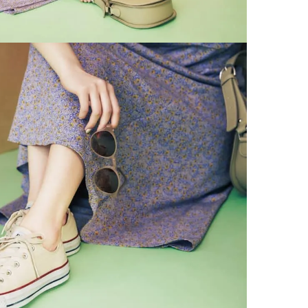
【JJ専属モデルの素顔】ホ・ジウ
【リア韓】#001
ォンの愛用スキンケアは敏感肌向
Suyeon（VVUP）が通
け
江南の絶品ブーランジェ
2025.12.09
2026.07.15
BEAUTY
LIFE STYLE