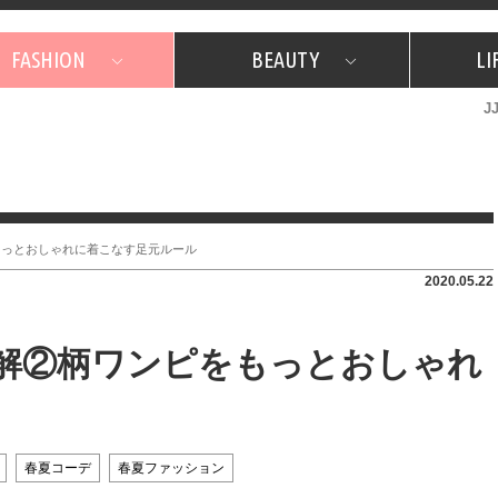
FASHION
BEAUTY
LI
J
美容担当のお気に入り
What's NEW？
占い
韓国
特集
What's NEW？
韓国
SNAP
ザ・ベスト5
特集
ザ・ベスト5
プレゼント
旅
JJグル
JJスタ
フォーチュンサイクル
ネイチャー
もっとおしゃれに着こなす足元ルール
2020.05.22
解②柄ワンピをもっとおしゃれ
春夏コーデ
春夏ファッション