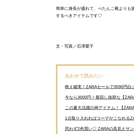
簡単に身長が盛れて、ぺたんこ靴よりも
するべきアイテムです♡
文・写真／石津愛子
あわせて読みたい
映え確実！ZARAセールで3590円
今なら3000円！着回し抜群な【ZA
この夏大活躍の神アイテム！【ZARA
1点取り入れればコーデがこなれるZ
思わず2色買い♡ ZARAの高見え