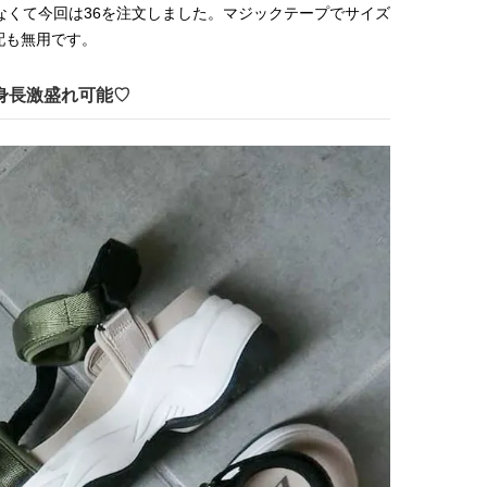
ュー
なくて今回は36を注文しました。マジックテープでサイズ
【体験レポ】 ニュウマン高輪！
バレエを踊るために生ま
配も無用です。
uka新店舗「uka store / Care &
韓国のスターが幸せを感
Share」でネイルケア体験！JJア
【王子様の推しドコロ】vo
2025.09.25
2026.02.27
フタヌーンティー来場者限定チケ
チョン・ミンチョルさん
BEAUTY
LIFE STYLE
！身長激盛れ可能♡
ットも