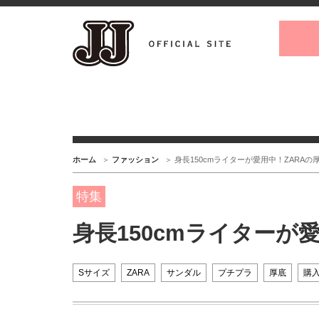
ホーム
ファッション
身長150cmライターが愛用中！ZARA
特集
身長150cmライターが
Sサイズ
ZARA
サンダル
プチプラ
厚底
購