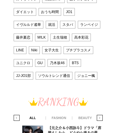
ダイエット
おうち時間
JO1
イヴルルド遙華
就活
スタバ
ランペイジ
藤井夏恋
M!LK
土生瑞穂
高本彩花
LINE
Niki
女子大生
プチプラコスメ
ユニクロ
GU
乃木坂46
BTS
JJ-JO1部
ソウルトレンド通信
ジョニー楓
RANKING
IFE STYLE
ALL
FASHION
BEAUTY
LIFE STYLE
ラマ「席
【元之介＆小西詠斗】ドラマ「席
ろの男が
替えしたら、どうやら後ろの男が