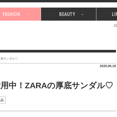
FASHION
BEAUTY
LI
J
美容担当のお気に入り
What's NEW？
占い
韓国
特集
What's NEW？
韓国
SNAP
ザ・ベスト5
特集
ザ・ベスト5
プレゼント
旅
JJグル
JJスタ
フォーチュンサイクル
ネイチャー
の厚底サンダル♡
2020.06.18
愛用中！ZARAの厚底サンダル♡
入品