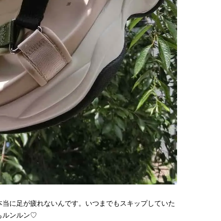
棒”〈ビューティ＆ファッション
どうやら俺のこと好きら
2026.08.07
2026.08.05
夏の必需品〉
送記念インタビュー♡ 「
BEAUTY
LIFE STYLE
斗くんが可愛く見えたん
【JJ専属モデルの素顔】ビューテ
新たなJ-GIRL＆J-BOY
ィ大好き！ 松川 星のお気に入り
「JJモデルオーディショ
コスメをCHECK
2027」が募集開始！ 予
2025.12.16
2026.08.03
クは候補生の“魅力”を重
BEAUTY
LIFE STYLE
「新システム」に変わり
【J’s Picks】悲しい経験でたどり
【AEN／エイエン】注目
着いた…J-BOY三上龍の手放せな
人ボーイズグループが始動
い“オールインワン”アイテム〈ビ
ュー目前のフレッシュな
2026.08.05
2026.07.23
ューティ＆ファッション夏の必需
占インタビュー。7人の
BEAUTY
LIFE STYLE
品〉
ります♪
【注目アーティストRainy。っ
曾祖父のバレエスクール
て？】自称“コスメオタク見習
リカへ……オールラウン
い”のポーチの中身、拝見しま
指すダンサーは踊ること
2026.01.30
2026.03.30
す！
ぎる【王子様の推しドコ
BEAUTY
LIFE STYLE
vol.29 三宅啄未さん
【J’s Picks】J-GIRL早坂萌香の
【新世代J-POPグループ
徹底した日焼けケア！ でも、いち
aoen（アオエン）】自
ばん大切なのは…〈ビューティ＆
ィストを目指すきかっけ
本当に足が疲れないんです。いつまでもスキップしていた
2026.07.24
2025.10.20
ファッション夏の必需品〉
先輩とは―― 新曲「青春
BEAUTY
LIFE STYLE
もルンルン♡
ディブル」リリース記念