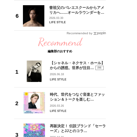
れてきた
曾祖父のバレエスクールからアメ
じる瞬間
リカへ……オールラウンダーを目
l.28
指すダンサーは踊ることが好きす
2026.03.30
ぎる【王子様の推しドコロ】
LIFE STYLE
vol.29 三宅啄未さん
Recommended by
Recommend
編集部のおすすめ
【シャネル・ネクサス・ホール】
からの誘惑。世界が注目…
PR
2026.06.18
LIFE STYLE
時代、世代をつなぐ音楽とファッ
ション＆トークを楽しむ…
2026.03.26
LIFE STYLE
再販決定！ 伝説ブランド「セーラ
ーズ」とJJとのコラ…