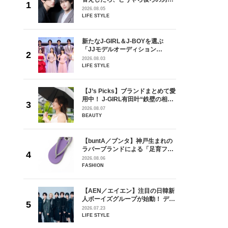
しい」放
どうやら俺のこと好きらしい」放
2026.08.05
自然と詠
送記念インタビュー♡ 「自然と詠
LIFE STYLE
です」
斗くんが可愛く見えたんです」
を選ぶ
新たなJ-GIRL＆J-BOYを選ぶ
ン
「JJモデルオーディション
選ブロッ
2027」が募集開始！ 予選ブロッ
2026.08.03
視した
クは候補生の“魅力”を重視した
LIFE STYLE
ます
「新システム」に変わります
の日韓新
【J’s Picks】ブランドまとめて愛
！ デビ
用中！ J-GIRL有田叶“鉄壁の相
面々を独
棒”〈ビューティ＆ファッション
2026.08.07
魅力に迫
夏の必需品〉
BEAUTY
からアメ
【buntA／ブンタ】神戸生まれの
ダーを目
ラバーブランドによる「足育フッ
が好きす
トウェア」。伊勢丹新宿店でPOP-
2026.08.06
ロ】
UP開催中！
FASHION
【AEN／エイエン】注目の日韓新
身がアーテ
人ボーイズグループが始動！ デビ
となった
ュー目前のフレッシュな面々を独
2026.07.23
インクレ
占インタビュー。7人の魅力に迫
LIFE STYLE
インタビ
ります♪