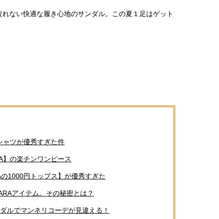
疲れない快適な履き心地のサンダル。この夏１足はゲット
白シャツが優秀すぎた件
RA】の楽チンワンピース
の1000円トップス】が優秀すぎた
ARAアイテム。その秘密とは？
サンダルでマンネリコーデが見違える！