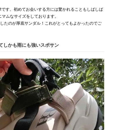
津です。初めてお会いする方には驚かれることもしばしば
ミニマムなサイズをしております。
入したのが厚底サンダル！これがとってもよかったのでご
てしかも雨にも強いスポサン
BEAUTY
L
【J’s Picks】ブランドまとめて愛
【元之介＆小西詠斗】ド
用中！ J-GIRL有田叶“鉄壁の相
替えしたら、どうやら後