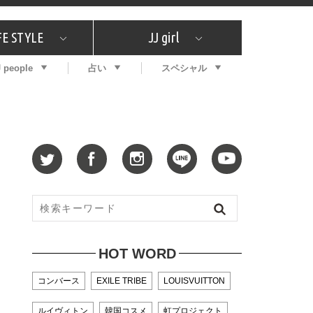
FE STYLE
JJ girl
J people
占い
スペシャル
メガイド
ッフの"それどこの"？
コスメ全部試してみた
エンタメ
プチプラ
What's NEW？
プレゼント
特集
おしゃラン！
プレゼント
恋愛
特集
コラム
インタビュー
サイン占い
毎週更新！ ジョニー楓の12星座占い
最新号
SNSキャンペーン
バックナンバー
HOT WORD
コンバース
EXILE TRIBE
LOUISVUITTON
ルイヴィトン
韓国コスメ
虹プロジェクト