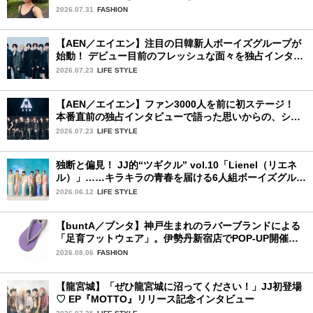
ィーン〉
2026.07.31
FASHION
【AEN／エイエン】注目の日韓新人ボーイズグループが
始動！ デビュー目前のフレッシュな面々を独占インタビ
ュー。7人の魅力に迫ります♪
2026.07.23
LIFE STYLE
【AEN／エイエン】ファン3000人を前に初ステージ！
本番直前の独占インタビューで語った思いからの、ショ
ーケース完全レポート！
2026.07.23
LIFE STYLE
独断と偏見！ JJ的“ツギクル” vol.10「Lienel（リエネ
ル）」……キラキラの青春を届ける6人組ボーイズグルー
プ
2026.06.12
LIFE STYLE
【buntA／ブンタ】神戸生まれのラバーブランドによる
「足育フットウェア」。伊勢丹新宿店でPOP-UP開催
中！
2026.08.06
FASHION
【龍宮城】「ぜひ龍宮城に沼ってください！」JJ初登場
♡ EP『MOTTO』リリース記念インタビュー