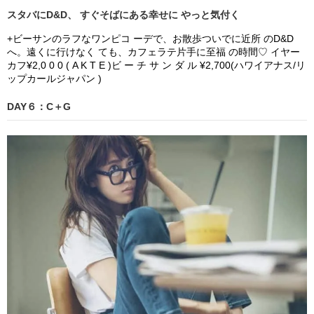
スタバにD&D、 すぐそばにある幸せに やっと気付く
+ビーサンのラフなワンピコ ーデで、お散歩ついでに近所 のD&D
へ。遠くに行けなく ても、カフェラテ片手に至福 の時間♡ イヤー
カフ¥2,0 0 0 ( A K T E )ビ ー チ サ ン ダ ル ¥2,700(ハワイアナス/リ
ップカールジャパン )
DAY６：C＋G