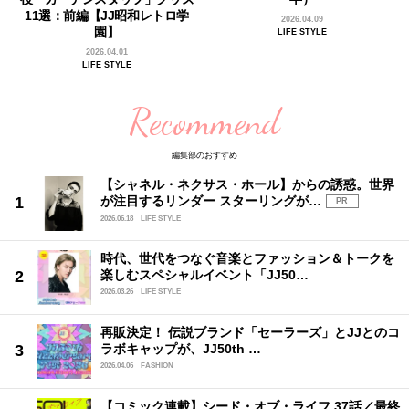
11選：前編【JJ昭和レトロ学
2026.04.09
園】
LIFE STYLE
2026.04.01
LIFE STYLE
Recommend
編集部のおすすめ
【シャネル・ネクサス・ホール】からの誘惑。世界
が注目するリンダー スターリングが…
PR
2026.06.18
LIFE STYLE
時代、世代をつなぐ音楽とファッション＆トークを
楽しむスペシャルイベント「JJ50…
2026.03.26
LIFE STYLE
再販決定！ 伝説ブランド「セーラーズ」とJJとのコ
ラボキャップが、JJ50th …
2026.04.06
FASHION
【コミック連載】シード・オブ・ライフ 37話／最終