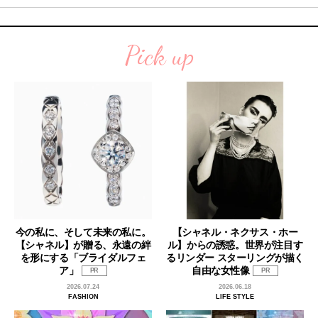
Pick up
今の私に、そして未来の私に。
【シャネル・ネクサス・ホー
【シャネル】が贈る、永遠の絆
ル】からの誘惑。世界が注目す
を形にする「ブライダルフェ
るリンダー スターリングが描く
ア」
自由な女性像
PR
PR
2026.07.24
2026.06.18
FASHION
LIFE STYLE