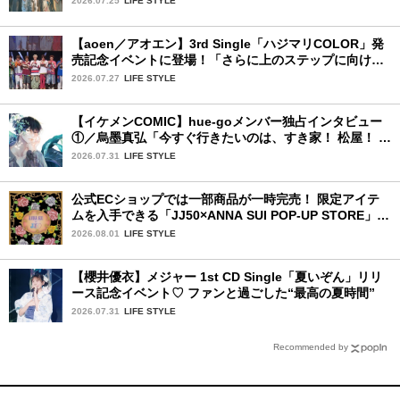
2026.07.25
LIFE STYLE
【aoen／アオエン】3rd Single「ハジマリCOLOR」発
売記念イベントに登場！「さらに上のステップに向けた
新たなハジマリになるように」と爽やかな笑顔で意気込
2026.07.27
LIFE STYLE
みを！
【イケメンCOMIC】hue-goメンバー独占インタビュー
①／烏墨真弘「今すぐ行きたいのは、すき家！ 松屋！ ミ
スド！」
2026.07.31
LIFE STYLE
公式ECショップでは一部商品が一時完売！ 限定アイテ
ムを入手できる「JJ50×ANNA SUI POP-UP STORE」が
広島で開催決定
2026.08.01
LIFE STYLE
【櫻井優衣】メジャー 1st CD Single「夏いぞん」リリ
ース記念イベント♡ ファンと過ごした“最高の夏時間”
2026.07.31
LIFE STYLE
Recommended by