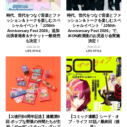
時代、世代をつなぐ音楽とファ
時代、世代をつなぐ音楽とファ
ッション＆トークを楽しむスペ
ッション＆トークを楽しむスペ
シャルイベント「JJ50th
シャルイベント「JJ50th
Anniversary Fest 2026」追加
Anniversary Fest 2026」で、
出演者発表＆チケット一般発売
iKON終演後のお見送り会実施
も決定！
決定！
2026.04.10
2026.03.27
LIFE STYLE
LIFE STYLE
【JJ創刊50周年記念】連載第9
【コミック連載】シード・オ
回 ポップな野菜の仲間たちが主
ブ・ライフ 37話／最終回（後
役「ガーデンスタッフ」グッズ
半）