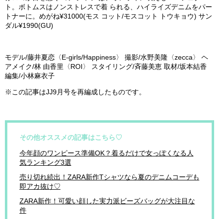
ト。ボトムスはノンストレスで着 られる、ハイライズデニムをパー
トナーに。めがね¥31000(モス コット/モスコット トウキョウ) サン
ダル¥1990(GU)
モデル/藤井夏恋〈E-girls/Happiness〉 撮影/水野美隆〈zecca〉 ヘ
アメイク/林 由香里〈ROI〉 スタイリング/斉藤美恵 取材/坂本結香
編集/小林麻衣子
※この記事はJJ9月号を再編成したものです。
その他オススメの記事はこちら♡
今年顔のワンピース準備OK？着るだけで女っぽくなる人
気ランキング3選
売り切れ続出！ZARA新作Tシャツなら夏のデニムコーデも
即アカ抜け♡
ZARA新作！可愛い顔した実力派ビーズバッグが大注目な
件