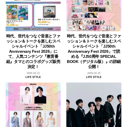
時代、世代をつなぐ音楽とファ
時代、世代をつなぐ音楽とファ
ッション＆トークを楽しむスペ
ッション＆トークを楽しむスペ
シャルイベント「JJ50th
シャルイベント「JJ50th
Anniversary Fest 2026」に
Anniversary Fest 2026」で読
て、人気コンテンツ『教育番
める『JJ50周年 SPECIAL
組』タマとのコラボグッズ販売
BOOK（デジタル版）』の詳細
決定！
公開！
2026.04.13
2026.04.10
LIFE STYLE
LIFE STYLE