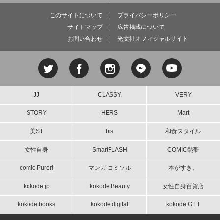
このサイトについて
プライバシーポリシー
サイトマップ
広告掲載について
お問い合わせ
光文社オフィシャルサイト
JJ
CLASSY.
VERY
STORY
HERS
Mart
美ST
bis
和食スタイル
女性自身
SmartFLASH
COMIC熱帯
comic Pureri
マンガ コミソル
本がすき。
kokode.jp
kokode Beauty
女性自身百貨店
kokode books
kokode digital
kokode GIFT