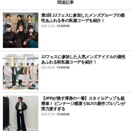
関連記事
第2回 JJフェスに参加したメンズグループの個
性あふれる冬の私服コーデを紹介！
2023.11.21
FASHION
JJフェスに参加した人気メンズアイドルの個性
あふれる秋私服コーデを紹介！
2023.09.30
FASHION
【#PRが推す渾身の一着】スタイルアップも超
簡単！ ビンテージ感漂うSLYの新作ブルゾンが
実力派すぎる
2023.07.25
FASHION