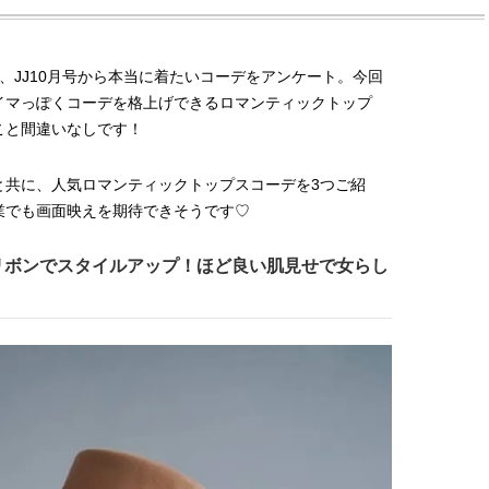
」に、JJ10月号から本当に着たいコーデをアンケート。今回
イマっぽくコーデを格上げできるロマンティックトップ
こと間違いなしです！
と共に、人気ロマンティックトップスコーデを3つご紹
業でも画面映えを期待できそうです♡
リボンでスタイルアップ！ほど良い肌見せで女らし
BEAUTY
L
【JJ専属モデルの素顔】ビューテ
【元之介＆小西詠斗】ド
ィ大好き！ 松川 星のお気に入り
替えしたら、どうやら後