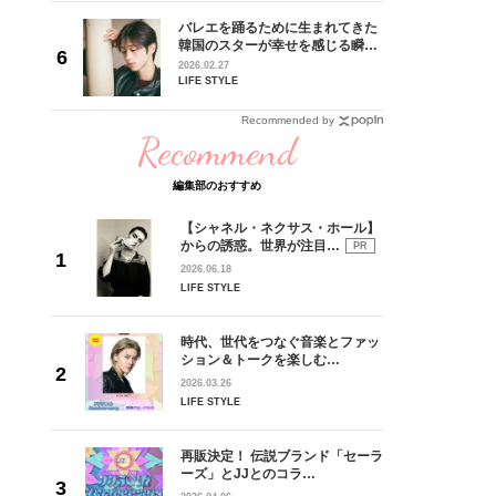
 CD
バレエを踊るために生まれてきた
リース記念
韓国のスターが幸せを感じる瞬間
した“最
【王子様の推しドコロ】vol.28
2026.02.27
チョン・ミンチョルさん
LIFE STYLE
Recommended by
Recommend
編集部のおすすめ
【シャネル・ネクサス・ホール】
からの誘惑。世界が注目…
PR
2026.06.18
LIFE STYLE
時代、世代をつなぐ音楽とファッ
ション＆トークを楽しむ…
2026.03.26
LIFE STYLE
再販決定！ 伝説ブランド「セーラ
ーズ」とJJとのコラ…