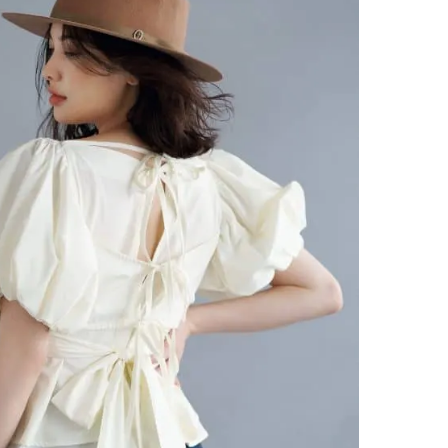
コスメをCHECK
どうやら俺のこと好きら
2025.12.16
2026.08.05
送記念インタビュー♡ 「
BEAUTY
LIFE STYLE
斗くんが可愛く見えたん
【J’s Picks】悲しい経験でたどり
新たなJ-GIRL＆J-BOY
着いた…J-BOY三上龍の手放せな
「JJモデルオーディショ
い“オールインワン”アイテム〈ビ
2027」が募集開始！ 予
2026.08.05
2026.08.03
ューティ＆ファッション夏の必需
クは候補生の“魅力”を重
BEAUTY
LIFE STYLE
品〉
「新システム」に変わり
【体験レポ】 ニュウマン高輪！
曾祖父のバレエスクール
uka新店舗「uka store / Care &
リカへ……オールラウン
Share」でネイルケア体験！JJア
指すダンサーは踊ること
2025.09.25
2026.03.30
フタヌーンティー来場者限定チケ
ぎる【王子様の推しドコ
BEAUTY
LIFE STYLE
ットも
vol.29 三宅啄未さん
【J’s Picks】J-GIRL早坂萌香の
【AEN／エイエン】注目
徹底した日焼けケア！ でも、いち
人ボーイズグループが始動
ばん大切なのは…〈ビューティ＆
ュー目前のフレッシュな
2026.07.24
2026.07.23
ファッション夏の必需品〉
占インタビュー。7人の
BEAUTY
LIFE STYLE
ります♪
【注目アーティストRainy。っ
バレエを踊るために生ま
て？】自称“コスメオタク見習
韓国のスターが幸せを感
い”のポーチの中身、拝見しま
【王子様の推しドコロ】vo
2026.01.30
2026.02.27
す！
チョン・ミンチョルさん
BEAUTY
LIFE STYLE