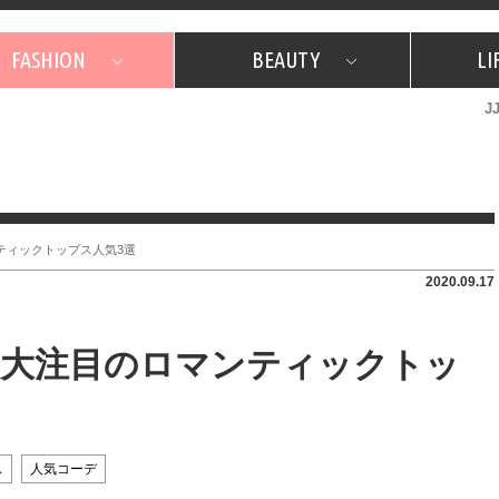
FASHION
BEAUTY
LI
J
美容担当のお気に入り
What's NEW？
占い
韓国
特集
What's NEW？
韓国
SNAP
ザ・ベスト5
特集
ザ・ベスト5
プレゼント
旅
JJグル
JJスタ
フォーチュンサイクル
ネイチャー
ティックトップス人気3選
2020.09.17
！大注目のロマンティックトッ
ス
人気コーデ