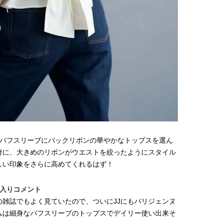
【JJ専属モデルの素顔】ツヤと輝
【櫻井優衣】メジャー 1st
きを放つ美肌を生み出す松川 星の
Single「夏いぞん」リ
愛用スキンケア
イベント♡ ファンと過ご
2025.12.16
2026.07.31
高の夏時間”
BEAUTY
LIFE STYLE
、パフスリーブにバックリボンの華やかなトップスを選ん
奢に、大きめのリボンがウエストを絞ったようにスタイル
しい印象をさらに高めてくれるはず！
に入りコメント
雑誌でもよく見ていたので、ついにJJにもパリジェンヌ
ムは細身なパフスリーブのトップスでデイリー使い出来そ