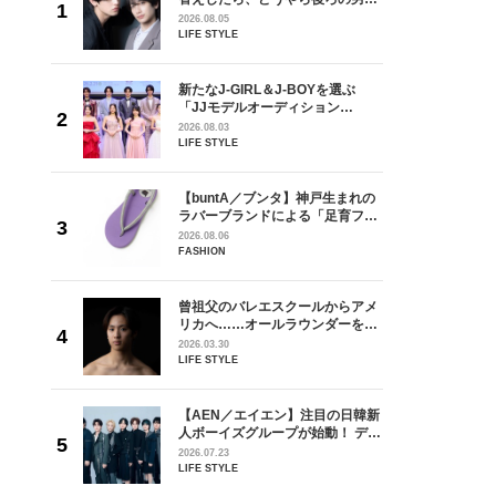
しい」放
どうやら俺のこと好きらしい」放
2026.08.05
自然と詠
送記念インタビュー♡ 「自然と詠
LIFE STYLE
です」
斗くんが可愛く見えたんです」
を選ぶ
新たなJ-GIRL＆J-BOYを選ぶ
ン
「JJモデルオーディション
選ブロッ
2027」が募集開始！ 予選ブロッ
2026.08.03
視した
クは候補生の“魅力”を重視した
LIFE STYLE
ます
「新システム」に変わります
からアメ
【buntA／ブンタ】神戸生まれの
ダーを目
ラバーブランドによる「足育フッ
が好きす
トウェア」。伊勢丹新宿店でPOP-
2026.08.06
ロ】
UP開催中！
FASHION
の日韓新
曾祖父のバレエスクールからアメ
！ デビ
リカへ……オールラウンダーを目
面々を独
指すダンサーは踊ることが好きす
2026.03.30
魅力に迫
ぎる【王子様の推しドコロ】
LIFE STYLE
vol.29 三宅啄未さん
れてきた
【AEN／エイエン】注目の日韓新
じる瞬間
人ボーイズグループが始動！ デビ
l.28
ュー目前のフレッシュな面々を独
2026.07.23
占インタビュー。7人の魅力に迫
LIFE STYLE
ります♪