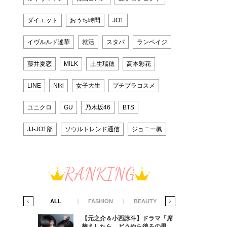
ダイエット
おうち時間
JO1
イヴルルド遙華
就活
スタバ
ランペイジ
藤井夏恋
M!LK
土生瑞穂
高本彩花
LINE
Niki
女子大生
プチプラコスメ
ユニクロ
GU
乃木坂46
BTS
JJ-JO1部
ソウルトレンド通信
ジョニー楓
RANKING
IFE STYLE
ALL
FASHION
BEAUTY
LIFE STYLE
ラマ「席
【元之介＆小西詠斗】ドラマ「席
ろの男が
替えしたら、どうやら後ろの男が