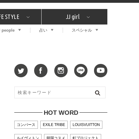
FE STYLE
JJ girl
J people
占い
スペシャル
メガイド
ッフの"それどこの"？
コスメ全部試してみた
エンタメ
プチプラ
What's NEW？
プレゼント
特集
おしゃラン！
プレゼント
恋愛
特集
コラム
インタビュー
サイン占い
毎週更新！ ジョニー楓の12星座占い
最新号
SNSキャンペーン
バックナンバー
HOT WORD
コンバース
EXILE TRIBE
LOUISVUITTON
ルイヴィトン
韓国コスメ
虹プロジェクト