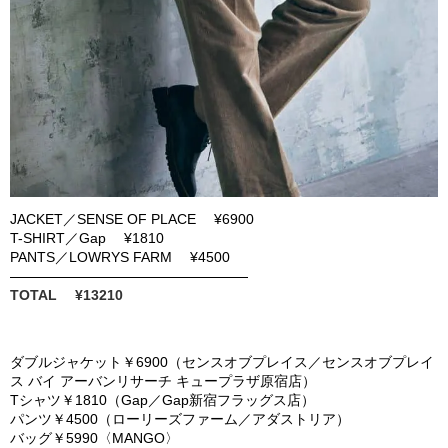
JACKET
／
SENSE OF PLACE ¥6900
T-SHIRT
／
Gap ¥1810
PANTS
／
LOWRYS FARM ¥4500
TOTAL ¥13210
ダブルジャケット￥
6
900
（センスオブプレイス／センスオブプレイ
ス バイ アーバンリサーチ キュープラザ原宿店）
T
シャツ￥
1
810
（
Gap
／
Gap
新宿フラッグス店）
パンツ￥
4
500
（ローリーズファーム／アダストリア）
バッグ￥
5
990
〈
MANGO
〉