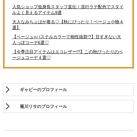
人気ショップ低身長スタッフ直伝！流行ラテ配色でスタイ
ルよく見えるアイテム9選
大人なみちょぱが着る♡【秋にぴったり！ベージュ小物４
選】
【ベージュ×パステルカラーで相性抜群!?】甘すぎない大
人っぽコーデ6選♡
【今季注目アイテムはエコレザー!?】この秋ぴったりのベ
ージュコーデ４選♡
ギャビーのプロフィール
菊川リサのプロフィール