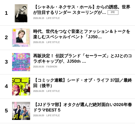
【シャネル・ネクサス・ホール】からの誘惑。世界
が注目するリンダー スターリングが…
PR
2026.06.18
LIFE STYLE
時代、世代をつなぐ音楽とファッション＆トークを
楽しむスペシャルイベント「JJ50…
2026.03.26
LIFE STYLE
再販決定！ 伝説ブランド「セーラーズ」とJJとのコ
ラボキャップが、JJ50th …
2026.04.06
FASHION
【コミック連載】シード・オブ・ライフ 37話／最終
回（後半）
2026.04.09
LIFE STYLE
【JJドラマ部】オタクが選んだ絶対面白い2026年春
ドラマBEST５
2026.04.09
LIFE STYLE