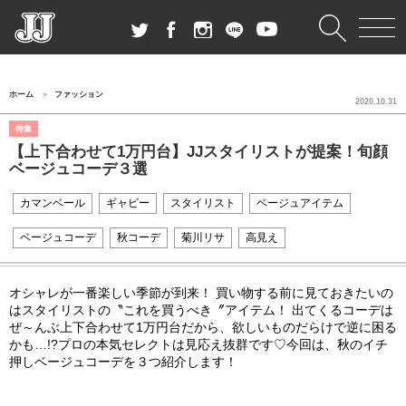
ホーム
ファッション
2020.10.31
特集
【上下合わせて1万円台】JJスタイリストが提案！旬顔
ベージュコーデ３選
カマンベール
ギャビー
スタイリスト
ベージュアイテム
ベージュコーデ
秋コーデ
菊川リサ
高見え
オシャレが一番楽しい季節が到来！ 買い物する前に見ておきたいの
はスタイリストの〝これを買うべき〞アイテム！ 出てくるコーデは
ぜ～んぶ上下合わせて
1
万円台だから、欲しいものだらけで逆に困る
かも…
!?
プロの本気セレクトは見応え抜群です♡今回は、秋のイチ
押しベージュコーデを３つ紹介します！