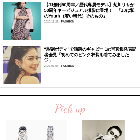
【JJ創刊50周年／歴代専属モデル】菊川リサが
50周年キービジュアル撮影に登場！ 「JJは私
のYouth（若い時代）そのもの」
2025.12.21
FASHION
“彫刻ボディ”で話題のギャビー 1st写真集発表記
者会見「初めてのピンク衣装を着てみました
♡」
2024.04.08
FASHION
Pick up