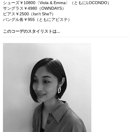
シューズ￥
10
800
〈
Viola & Emma
〉（ともに
LOCONDO
）
サ
ングラス￥
4
980
（
OWNDAYS
）
ピアス￥
2
500
（
Isn
’
t She
?
）
バングル各￥
955
（ともにアビステ）
このコーデのスタイリストは...