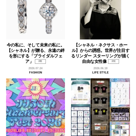
今の私に、そして未来の私に。
【シャネル・ネクサス・ホー
【シャネル】が贈る、永遠の絆
ル】からの誘惑。世界が注目す
を形にする「ブライダルフェ
るリンダー スターリングが描く
ア」
自由な女性像
PR
PR
2026.07.24
2026.06.18
FASHION
LIFE STYLE