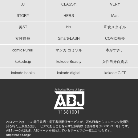
JJ
CLASSY.
VERY
STORY
HERS
Mart
美ST
bis
和食スタイル
女性自身
SmartFLASH
COMIC熱帯
comic Pureri
マンガ コミソル
本がすき。
kokode.jp
kokode Beauty
女性自身百貨店
kokode books
kokode digital
kokode GIFT
ABJマークは、この電子書店・電子書籍配信サービスが、著作権者からコンテンツ使用許
諾を得た正規版配信サービスであることを示す登録商標（登録番号 第6091713号）です。
ABJマークの詳細、ABJマークを掲示しているサービスの一覧はこちらです。
https://aebs.or.jp/