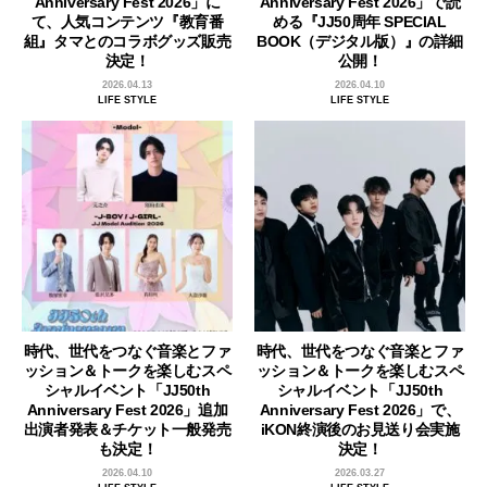
Anniversary Fest 2026」に
Anniversary Fest 2026」で読
て、人気コンテンツ『教育番
める『JJ50周年 SPECIAL
組』タマとのコラボグッズ販売
BOOK（デジタル版）』の詳細
決定！
公開！
2026.04.13
2026.04.10
LIFE STYLE
LIFE STYLE
時代、世代をつなぐ音楽とファ
時代、世代をつなぐ音楽とファ
ッション＆トークを楽しむスペ
ッション＆トークを楽しむスペ
シャルイベント「JJ50th
シャルイベント「JJ50th
Anniversary Fest 2026」追加
Anniversary Fest 2026」で、
出演者発表＆チケット一般発売
iKON終演後のお見送り会実施
も決定！
決定！
2026.04.10
2026.03.27