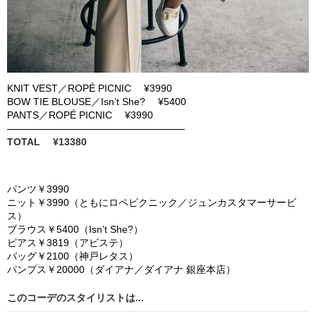
KNIT VEST
／
ROPÉ PICNIC ¥3990
BOW TIE BLOUSE
／
Isn’t She? ¥5400
PANTS
／
ROPÉ PICNIC ¥3990
TOTAL ¥13380
パンツ￥
3
990
ニット￥
3
990
（ともにロペピクニック／ジュンカスタマーサービ
ス）
ブラウス￥
5
400
（
Isn
’
t She
?
）
ピアス￥
3
819
（アビステ）
バッグ￥
2
100
（神戸レタス）
パンプス￥
20
000
（ダイアナ／ダイアナ 銀座本店）
このコーデのスタイリストは...