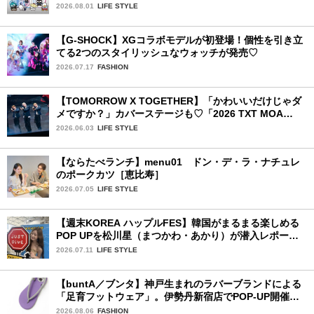
2026.08.01
LIFE STYLE
【G-SHOCK】XGコラボモデルが初登場！個性を引き立
てる2つのスタイリッシュなウォッチが発売♡
2026.07.17
FASHION
【TOMORROW X TOGETHER】「かわいいだけじゃダ
メですか？」カバーステージも♡「2026 TXT MOA
CON IN JAPAN」千葉公演2日目を詳細レポ【後編】
2026.06.03
LIFE STYLE
【ならたべランチ】menu01 ドン・デ・ラ・ナチュレ
のポークカツ［恵比寿］
2026.07.05
LIFE STYLE
【週末KOREA ハップルFES】韓国がまるまる楽しめる
POP UPを松川星（まつかわ・あかり）が潜入レポート
♡
2026.07.11
LIFE STYLE
【buntA／ブンタ】神戸生まれのラバーブランドによる
「足育フットウェア」。伊勢丹新宿店でPOP-UP開催
中！
2026.08.06
FASHION