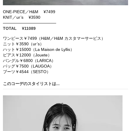
ONE-PIECE
／
H&M ¥7499
KNIT
／
ur’s ¥3590
TOTAL ¥11089
ワンピース￥
7
499
（
H&M
／
H&M
カスタマーサービス）
ニット￥
3
590
（
ur
’
s
）
ハット￥
15
000
（
La Maison de Lyllis
）
ピアス￥
12
000
（
Jouete
）
バングル￥
6
800
（
LARICA
）
バッ
グ￥
7
500
（
LAUGOA
）
ブーツ￥
4
544
（
S
ESTO
）
このコーデのスタイリストは...