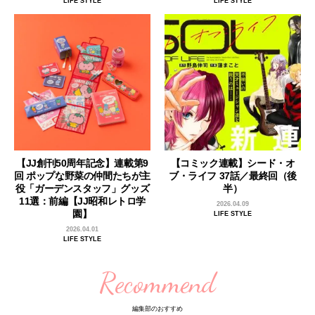
LIFE STYLE
LIFE STYLE
【JJ創刊50周年記念】連載第9
【コミック連載】シード・オ
回 ポップな野菜の仲間たちが主
ブ・ライフ 37話／最終回（後
役「ガーデンスタッフ」グッズ
半）
11選：前編【JJ昭和レトロ学
2026.04.09
園】
LIFE STYLE
2026.04.01
LIFE STYLE
Recommend
編集部のおすすめ