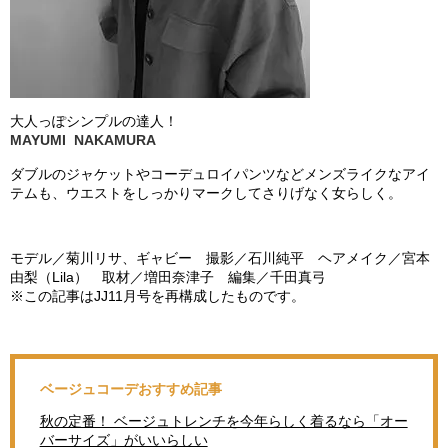
大人っぽシンプル
の
達人！
MAYUMI NAKAMURA
ダブルのジャケットやコーデュロイパンツなどメンズライクなアイ
テムも、ウエストをしっかりマークしてさりげなく女らしく。
モデル／菊川リサ、ギャビー 撮影／石川純平 ヘアメイク／宮本
由梨（
Lila
） 取材／増田奈津子 編集／千田真弓
※
この記事は
JJ11
月号を再構成したものです。
ベージュコーデおすすめ記事
秋の定番！ ベージュトレンチを今年らしく着るなら「オー
バーサイズ」がいいらしい