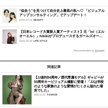
“似合う”を見つけて自分史上最高の私へ♡ 「ビジュアル
アップコンサルティング」でアップデート！
2026.07.24
BEAUTY
【日本レコード大賞新人賞アーティスト】元「lol（エル
オーエル）」hibikiがプロデュースするガールズオーデ
ィションが始動！ 応募は5月31日（日）まで
2026.05.20
LIFE STYLE
Recommended by
関連記事
【JJ創刊50周年／歴代専属モデル】ギャビーが
50周年キービジュアル撮影に登場！「JJは学校
のような家族のような愛情がたくさん溢れた場
所でした」
2025.12.22
FASHION