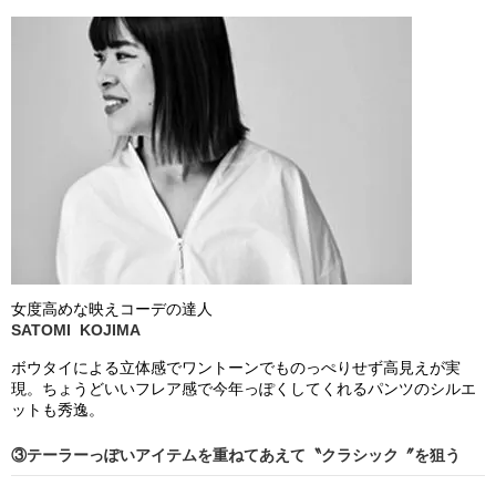
女度高めな映えコーデ
の
達人
SATOMI KOJIMA
ボウタイによる立体感でワントーンでものっぺりせず高見えが実
現。ちょうどいいフレア感で今年っぽくしてくれるパンツのシルエ
ットも秀逸。
③テーラーっぽいアイテムを重ねてあえて〝クラシック〞を狙う