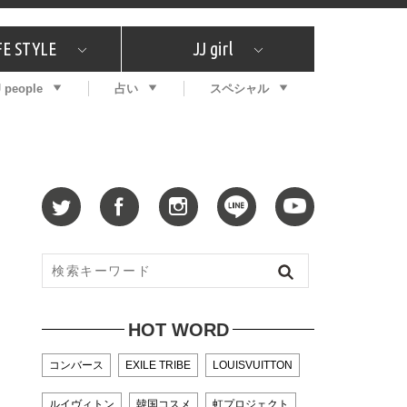
FE STYLE
JJ girl
J people
占い
スペシャル
メガイド
ッフの"それどこの"？
コスメ全部試してみた
エンタメ
プチプラ
What's NEW？
プレゼント
特集
おしゃラン！
プレゼント
恋愛
特集
コラム
インタビュー
サイン占い
毎週更新！ ジョニー楓の12星座占い
最新号
SNSキャンペーン
バックナンバー
HOT WORD
コンバース
EXILE TRIBE
LOUISVUITTON
ルイヴィトン
韓国コスメ
虹プロジェクト