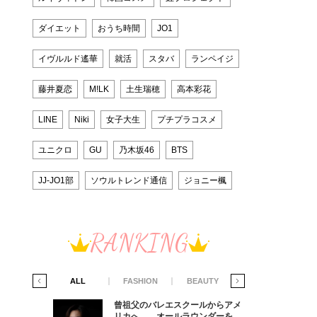
ダイエット
おうち時間
JO1
イヴルルド遙華
就活
スタバ
ランペイジ
藤井夏恋
M!LK
土生瑞穂
高本彩花
LINE
Niki
女子大生
プチプラコスメ
ユニクロ
GU
乃木坂46
BTS
JJ-JO1部
ソウルトレンド通信
ジョニー楓
RANKING
IFE STYLE
ALL
FASHION
BEAUTY
LIFE STYLE
からアメ
曾祖父のバレエスクールからアメ
ダーを目
リカへ……オールラウンダーを目