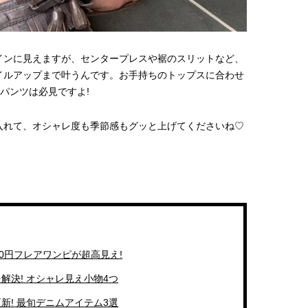
インに見えますが、センタープレスや裾のスリットなど、
イルアップまで叶うんです。お手持ちのトップスに合わせ
パンツは必見ですよ!
入れて、オシャレ度も季節感もグッと上げてくださいね♡
90円フレアワンピが超高見え!
解決! オシャレ見え小物4つ
新! 最旬デニムアイテム3選