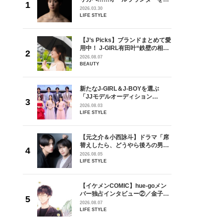
が好きす
指すダンサーは踊ることが好きす
2026.03.30
ロ】
ぎる【王子様の推しドコロ】
LIFE STYLE
vol.29 三宅啄未さん
を選ぶ
【J’s Picks】ブランドまとめて愛
ン
用中！ J-GIRL有田叶“鉄壁の相
選ブロッ
棒”〈ビューティ＆ファッション
2026.08.07
視した
夏の必需品〉
BEAUTY
ます
ラマ「席
新たなJ-GIRL＆J-BOYを選ぶ
ろの男が
「JJモデルオーディション
しい」放
2027」が募集開始！ 予選ブロッ
2026.08.03
自然と詠
クは候補生の“魅力”を重視した
LIFE STYLE
です」
「新システム」に変わります
goメン
【元之介＆小西詠斗】ドラマ「席
／金子玄
替えしたら、どうやら後ろの男が
葉にでき
どうやら俺のこと好きらしい」放
2026.08.05
送記念インタビュー♡ 「自然と詠
LIFE STYLE
斗くんが可愛く見えたんです」
の日韓新
【イケメンCOMIC】hue-goメン
！ デビ
バー独占インタビュー②／金子玄
面々を独
矢「感情をズバーッと言葉にでき
2026.08.07
魅力に迫
た時は幸せ〜」
LIFE STYLE