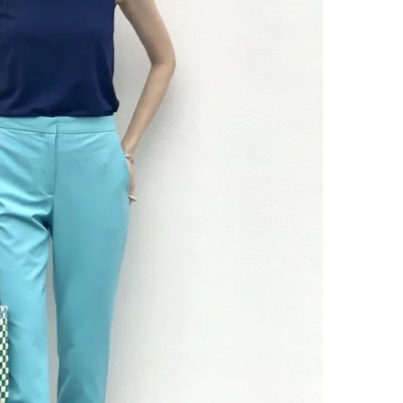
棒”〈ビューティ＆ファッション
指すダンサーは踊ること
2026.08.07
2026.03.30
夏の必需品〉
ぎる【王子様の推しドコ
BEAUTY
LIFE STYLE
vol.29 三宅啄未さん
【JJ専属モデルの素顔】ビューテ
新たなJ-GIRL＆J-BOY
ィ大好き！ 松川 星のお気に入り
「JJモデルオーディショ
コスメをCHECK
2027」が募集開始！ 予
2025.12.16
2026.08.03
クは候補生の“魅力”を重
BEAUTY
LIFE STYLE
「新システム」に変わり
【J’s Picks】J-GIRL早坂萌香の
【元之介＆小西詠斗】ド
徹底した日焼けケア！ でも、いち
替えしたら、どうやら後
ばん大切なのは…〈ビューティ＆
どうやら俺のこと好きら
2026.07.24
2026.08.05
ファッション夏の必需品〉
送記念インタビュー♡ 「
BEAUTY
LIFE STYLE
斗くんが可愛く見えたん
【JJ専属モデルの素顔】ホ・ジウ
【イケメンCOMIC】hue-
ォンの愛用スキンケアは敏感肌向
バー独占インタビュー②
け
矢「感情をズバーッと言
2025.12.09
2026.08.07
た時は幸せ〜」
BEAUTY
LIFE STYLE
【JJ専属モデルの素顔】ツヤと輝
【AEN／エイエン】注目
きを放つ美肌を生み出す松川 星の
人ボーイズグループが始動
愛用スキンケア
ュー目前のフレッシュな
2025.12.16
2026.07.23
占インタビュー。7人の
BEAUTY
LIFE STYLE
ります♪