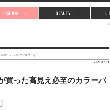
FASHION
BEAUTY
LI
J
美容担当のお気に入り
What's NEW？
占い
韓国
特集
What's NEW？
韓国
SNAP
ザ・ベスト5
特集
ザ・ベスト5
プレゼント
旅
JJグル
JJスタ
フォーチュンサイクル
ネイチャー
必至のカラーパンツが見逃せない
2021.07.03
ロが買った高見え必至のカラーパ
ョ