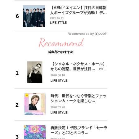
【AEN／エイエン】注目の日韓新
身がアーテ
人ボーイズグループが始動！ デビ
となった
ュー目前のフレッシュな面々を独
2026.07.23
インクレ
占インタビュー。7人の魅力に迫
LIFE STYLE
インタビ
ります♪
Recommended by
Recommend
編集部のおすすめ
【シャネル・ネクサス・ホール】
からの誘惑。世界が注目…
PR
2026.06.18
LIFE STYLE
時代、世代をつなぐ音楽とファッ
ション＆トークを楽しむ…
2026.03.26
LIFE STYLE
再販決定！ 伝説ブランド「セーラ
ーズ」とJJとのコラ…