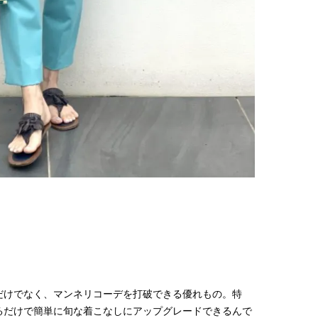
【プロ伝授】”韓国っぽ”なウェー
【新世代J-POPグループ
ブヘア簡単アレンジのコツ！
aoen（アオエン）】自
ィストを目指すきかっけ
2025.12.19
2025.10.20
先輩とは―― 新曲「青春
BEAUTY
LIFE STYLE
ディブル」リリース記念
ュー
だけでなく、マンネリコーデを打破できる優れもの。
特
るだけで簡単に旬な着こなしにアップグレードできるんで