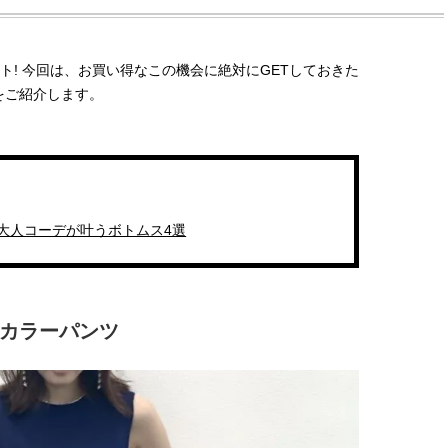
ト! 今回は、お買い得なこの機会に絶対にGETしておきた
をご紹介します。
 大人コーデが叶うボトムス4選
カラーパンツ
BEAUTY
L
【J’s Picks】ブランドまとめて愛
曾祖父のバレエスクール
用中！ J-GIRL有田叶“鉄壁の相
リカへ……オールラウン