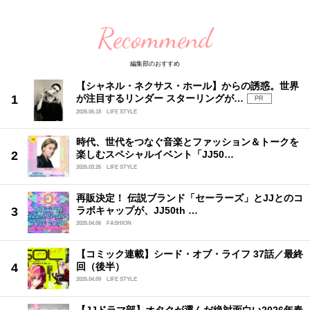
Recommend
編集部のおすすめ
【シャネル・ネクサス・ホール】からの誘惑。世界
が注目するリンダー スターリングが…
PR
2026.06.18
LIFE STYLE
時代、世代をつなぐ音楽とファッション＆トークを
楽しむスペシャルイベント「JJ50…
2026.03.26
LIFE STYLE
再販決定！ 伝説ブランド「セーラーズ」とJJとのコ
ラボキャップが、JJ50th …
2026.04.06
FASHION
【コミック連載】シード・オブ・ライフ 37話／最終
回（後半）
2026.04.09
LIFE STYLE