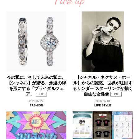
Pick up
今の私に、そして未来の私に。
【シャネル・ネクサス・ホー
【シャネル】が贈る、永遠の絆
ル】からの誘惑。世界が注目す
を形にする「ブライダルフェ
るリンダー スターリングが描く
ア」
自由な女性像
PR
PR
2026.07.24
2026.06.18
FASHION
LIFE STYLE