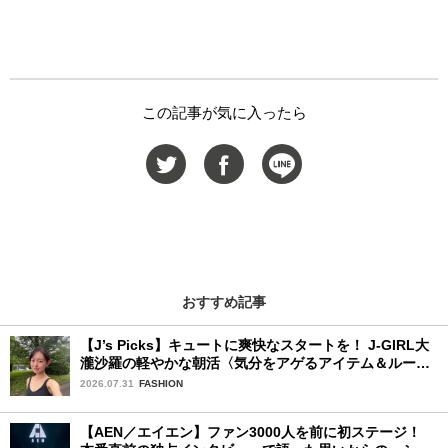
この記事が気に入ったら
おすすめ記事
【J’s Picks】キュートに爽快なスタートを！ J-GIRL大
瀧沙羅の軽やかな朝活〈気分をアゲるアイテム＆ルーテ
ィーン〉
2026.07.31
FASHION
【AEN／エイエン】ファン3000人を前に初ステージ！