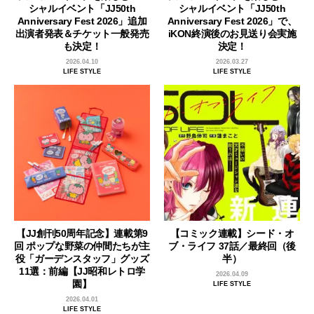
シャルイベント「JJ50th
シャルイベント「JJ50th
Anniversary Fest 2026」追加
Anniversary Fest 2026」で、
出演者発表＆チケット一般発売
iKON終演後のお見送り会実施
も決定！
決定！
2026.04.10
2026.03.27
LIFE STYLE
LIFE STYLE
【JJ創刊50周年記念】連載第9
【コミック連載】シード・オ
回 ポップな野菜の仲間たちが主
ブ・ライフ 37話／最終回（後
役「ガーデンスタッフ」グッズ
半）
11選：前編【JJ昭和レトロ学
2026.04.09
園】
LIFE STYLE
2026.04.01
LIFE STYLE