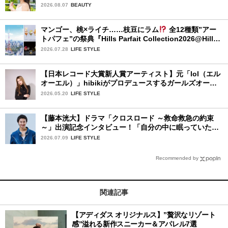
品〉
2026.08.07
BEAUTY
マンゴー、桃×ライチ……枝豆にラム
全12種類”アー
トパフェ”の祭典『Hills Parfait Collection2026@Hills
House』
2026.07.28
LIFE STYLE
【日本レコード大賞新人賞アーティスト】元「lol（エル
オーエル）」hibikiがプロデュースするガールズオーデ
ィションが始動！ 応募は5月31日（日）まで
2026.05.20
LIFE STYLE
【藤本洸大】ドラマ「クロスロード ～救命救急の約束
～」出演記念インタビュー！「自分の中に眠っていた熱
を思い出させてもらった作品です」
2026.07.09
LIFE STYLE
Recommended by
関連記事
【アディダス オリジナルス】”贅沢なリゾート
感”溢れる新作スニーカー＆アパレル7選