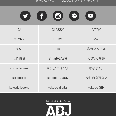
お問い合わせ
光文社オフィシャルサイト
JJ
CLASSY.
VERY
STORY
HERS
Mart
美ST
bis
和食スタイル
女性自身
SmartFLASH
COMIC熱帯
comic Pureri
マンガ コミソル
本がすき。
kokode.jp
kokode Beauty
女性自身百貨店
kokode books
kokode digital
kokode GIFT