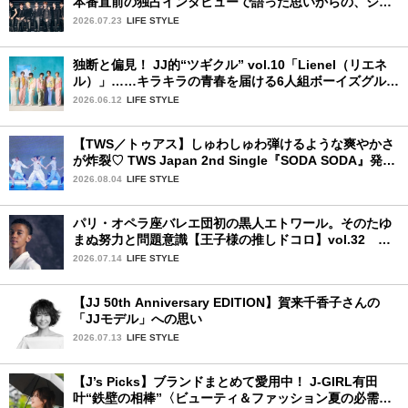
本番直前の独占インタビューで語った思いからの、ショ
ーケース完全レポート！
2026.07.23
LIFE STYLE
独断と偏見！ JJ的“ツギクル” vol.10「Lienel（リエネ
ル）」……キラキラの青春を届ける6人組ボーイズグルー
プ
2026.06.12
LIFE STYLE
【TWS／トゥアス】しゅわしゅわ弾けるような爽やかさ
が炸裂♡ TWS Japan 2nd Single『SODA SODA』発売
記念SPECIAL SHOWCASEを詳細レポ
2026.08.04
LIFE STYLE
パリ・オペラ座バレエ団初の黒人エトワール。そのたゆ
まぬ努力と問題意識【王子様の推しドコロ】vol.32 ギ
ヨーム・ディオップさん
2026.07.14
LIFE STYLE
【JJ 50th Anniversary EDITION】賀来千香子さんの
「JJモデル」への思い
2026.07.13
LIFE STYLE
【J’s Picks】ブランドまとめて愛用中！ J-GIRL有田
叶“鉄壁の相棒”〈ビューティ＆ファッション夏の必需