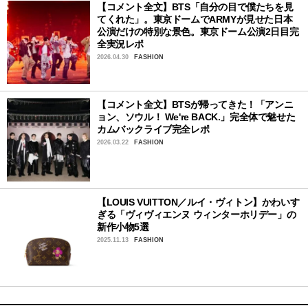
【コメント全文】BTS「自分の目で僕たちを見
てくれた」。東京ドームでARMYが見せた日本
公演だけの特別な景色。東京ドーム公演2日目完
全実況レポ
2026.04.30
FASHION
【コメント全文】BTSが帰ってきた！「アンニ
ョン、ソウル！ We're BACK.」完全体で魅せた
カムバックライブ完全レポ
2026.03.22
FASHION
【LOUIS VUITTON／ルイ・ヴィトン】かわいす
ぎる「ヴィヴィエンヌ ウィンターホリデー」の
新作小物5選
2025.11.13
FASHION