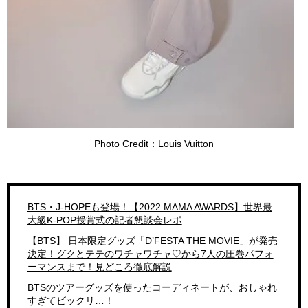
Photo Credit：Louis Vuitton
BTS・J-HOPEも登場！【2022 MAMA AWARDS】世界最
大級K-POP授賞式の記者懇談会レポ
【BTS】 日本限定グッズ「D’FESTA THE MOVIE」が発売
決定！グクとテテのワチャワチャ♡から7人の圧巻パフォ
ーマンスまで！見どころ徹底解説
BTSのツアーグッズを使ったコーディネートが、おしゃれ
すぎてビックリ…！