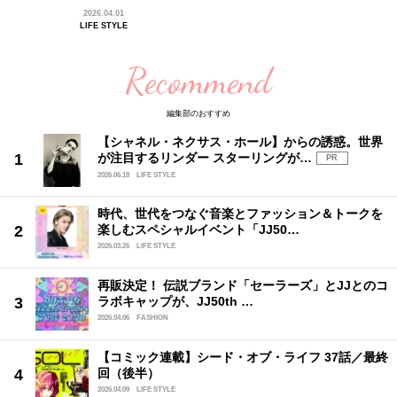
2026.04.01
LIFE STYLE
Recommend
編集部のおすすめ
【シャネル・ネクサス・ホール】からの誘惑。世界
が注目するリンダー スターリングが…
PR
2026.06.18
LIFE STYLE
時代、世代をつなぐ音楽とファッション＆トークを
楽しむスペシャルイベント「JJ50…
2026.03.26
LIFE STYLE
再販決定！ 伝説ブランド「セーラーズ」とJJとのコ
ラボキャップが、JJ50th …
2026.04.06
FASHION
【コミック連載】シード・オブ・ライフ 37話／最終
回（後半）
2026.04.09
LIFE STYLE