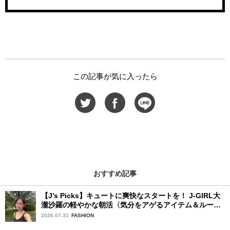
この記事が気に入ったら
おすすめ記事
【J’s Picks】キュートに爽快なスタートを！ J-GIRL大
瀧沙羅の軽やかな朝活〈気分をアゲるアイテム＆ルーテ
ィーン〉
2026.07.31
FASHION