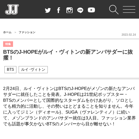
ホーム
ファッション
2023.02.24
特集
BTSのJ-HOPEがルイ・ヴィトンの新アンバサダーに抜
擢！
BTS
ルイ･ヴィトン
2月24日、ルイ・ヴィトンはBTSのJ-HOPEがメゾンの新たなアンバ
サダーに就任したことを発表。J‐HOPEは21世紀ポップスター・
BTSのメンバーとして国際的なスターダムをかけあがり、ソロとし
ても精力的に活動し、その勢いはとどまることを知りません。今年
に入ってジミン（ディオール)、SUGA（ヴァレンティノ）に続い
て、メゾンブランドのアンバサダー就任は3人目。ファッション業界
でも話題が事欠かないBTSのメンバーから目が離せない！