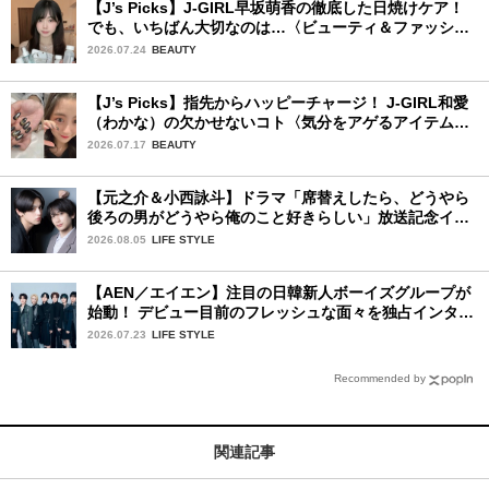
【J’s Picks】J-GIRL早坂萌香の徹底した日焼けケア！
でも、いちばん大切なのは…〈ビューティ＆ファッショ
ン夏の必需品〉
2026.07.24
BEAUTY
【J’s Picks】指先からハッピーチャージ！ J-GIRL和愛
（わかな）の欠かせないコト〈気分をアゲるアイテム＆
ルーティーン〉
2026.07.17
BEAUTY
【元之介＆小西詠斗】ドラマ「席替えしたら、どうやら
後ろの男がどうやら俺のこと好きらしい」放送記念イン
タビュー♡ 「自然と詠斗くんが可愛く見えたんです」
2026.08.05
LIFE STYLE
【AEN／エイエン】注目の日韓新人ボーイズグループが
始動！ デビュー目前のフレッシュな面々を独占インタビ
ュー。7人の魅力に迫ります♪
2026.07.23
LIFE STYLE
Recommended by
関連記事