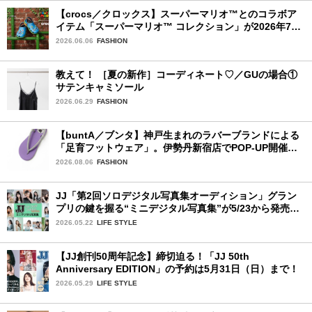
【crocs／クロックス】スーパーマリオ™とのコラボア
イテム「スーパーマリオ™ コレクション」が2026年7月
16日より発売開始！
2026.06.06
FASHION
教えて！ ［夏の新作］コーディネート♡／GUの場合①
サテンキャミソール
2026.06.29
FASHION
【buntA／ブンタ】神戸生まれのラバーブランドによる
「足育フットウェア」。伊勢丹新宿店でPOP-UP開催
中！
2026.08.06
FASHION
JJ「第2回ソロデジタル写真集オーディション」グラン
プリの鍵を握る“ミニデジタル写真集”が5/23から発売！
ファイナリストの個性あふれる18冊
2026.05.22
LIFE STYLE
【JJ創刊50周年記念】締切迫る！「JJ 50th
Anniversary EDITION」の予約は5月31日（日）まで！
2026.05.29
LIFE STYLE