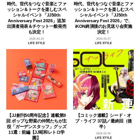
時代、世代をつなぐ音楽とファ
時代、世代をつなぐ音楽とファ
ッション＆トークを楽しむスペ
ッション＆トークを楽しむスペ
シャルイベント「JJ50th
シャルイベント「JJ50th
Anniversary Fest 2026」追加
Anniversary Fest 2026」で、
出演者発表＆チケット一般発売
iKON終演後のお見送り会実施
も決定！
決定！
2026.04.10
2026.03.27
LIFE STYLE
LIFE STYLE
【JJ創刊50周年記念】連載第9
【コミック連載】シード・オ
回 ポップな野菜の仲間たちが主
ブ・ライフ 37話／最終回（後
役「ガーデンスタッフ」グッズ
半）
11選：前編【JJ昭和レトロ学
2026.04.09
園】
LIFE STYLE