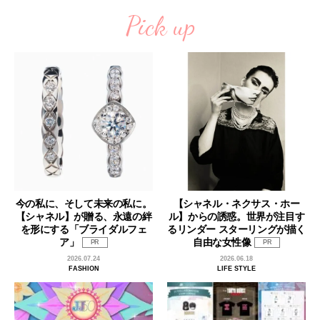
Pick up
今の私に、そして未来の私に。
【シャネル・ネクサス・ホー
【シャネル】が贈る、永遠の絆
ル】からの誘惑。世界が注目す
を形にする「ブライダルフェ
るリンダー スターリングが描く
ア」
自由な女性像
PR
PR
2026.07.24
2026.06.18
FASHION
LIFE STYLE