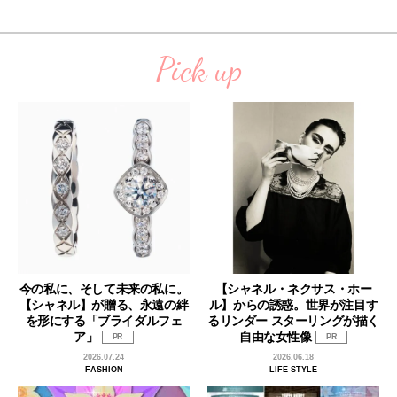
Pick up
今の私に、そして未来の私に。
【シャネル・ネクサス・ホー
【シャネル】が贈る、永遠の絆
ル】からの誘惑。世界が注目す
を形にする「ブライダルフェ
るリンダー スターリングが描く
ア」
自由な女性像
PR
PR
2026.07.24
2026.06.18
FASHION
LIFE STYLE