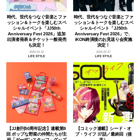
時代、世代をつなぐ音楽とファ
時代、世代をつなぐ音楽とファ
ッション＆トークを楽しむスペ
ッション＆トークを楽しむスペ
シャルイベント「JJ50th
シャルイベント「JJ50th
Anniversary Fest 2026」追加
Anniversary Fest 2026」で、
出演者発表＆チケット一般発売
iKON終演後のお見送り会実施
も決定！
決定！
2026.04.10
2026.03.27
LIFE STYLE
LIFE STYLE
【JJ創刊50周年記念】連載第9
【コミック連載】シード・オ
回 ポップな野菜の仲間たちが主
ブ・ライフ 37話／最終回（後
役「ガーデンスタッフ」グッズ
半）