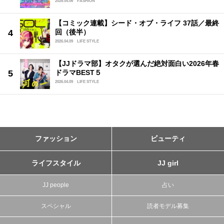
2026.04.06
FASHION
【コミック連載】シード・オブ・ライフ 37話／最終
回（後半）
2026.04.09
LIFE STYLE
【JJドラマ部】オタクが選んだ絶対面白い2026年春
ドラマBEST５
2026.04.09
LIFE STYLE
ファッション
ビューティ
ライフスタイル
JJ girl
JJ people
占い
スペシャル
読者モデル募集