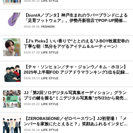
2026.06.12
LIFE STYLE
【buntA／ブンタ】神戸生まれのラバーブランドによる
「足育フットウェア」。伊勢丹新宿店でPOP-UP開催
中！
2026.08.06
FASHION
【J’s Picks】いい香りで“ととのえる”J-BOY牧屋宏幸の
丁寧な朝〈気分をアゲるアイテム＆ルーティーン〉
2026.07.29
LIFE STYLE
【チャ・ソンヒョン／チャ・ジョンウ／キム・ホヨン】
2025年上半期FOD アジアドラマランキング1位を記録！
韓国BLドラマ「秘密の間柄」出演の3人に来日記念イン
2026.05.13
LIFE STYLE
タビュー♡
JJ「第2回ソロデジタル写真集オーディション」グラン
プリの鍵を握る“ミニデジタル写真集”が5/23から発売！
ファイナリストの個性あふれる18冊
2026.05.22
LIFE STYLE
【ZEROBASEONE／ゼロベースワン】JJ初登場！「メ
ンバーを家族にたとえると？」笑顔あふれるインタビュ
ー♡
2026.06.16
LIFE STYLE