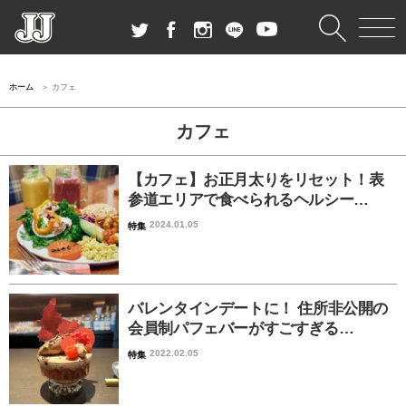
ホーム
カフェ
カフェ
【カフェ】お正月太りをリセット！表
参道エリアで食べられるヘルシー…
2024.01.05
特集
バレンタインデートに！ 住所非公開の
会員制パフェバーがすごすぎる…
2022.02.05
特集