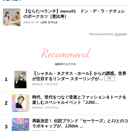
【ならたべランチ】menu01 ドン・デ・ラ・ナチュレ
のポークカツ［恵比寿］
2026.07.05
LIFE STYLE
Recommended by
Recommend
編集部のおすすめ
【シャネル・ネクサス・ホール】からの誘惑。世界
が注目するリンダー スターリングが…
PR
2026.06.18
LIFE STYLE
時代、世代をつなぐ音楽とファッション＆トークを
楽しむスペシャルイベント「JJ50…
2026.03.26
LIFE STYLE
再販決定！ 伝説ブランド「セーラーズ」とJJとのコ
ラボキャップが、JJ50th …