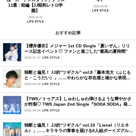
11選：前編【JJ昭和レトロ学
2026.04.09
園】
LIFE STYLE
2026.04.01
LIFE STYLE
おすすめ記事
【櫻井優衣】メジャー 1st CD Single「夏いぞん」リリ
ース記念イベント♡ ファンと過ごした“最高の夏時間”
2026.07.31
LIFE STYLE
独断と偏見！ JJ的”ツギクル” vol.8「藤本洸大（ふじも
と・こうだい）」……やわらかな存在感と確かな表現力
で、じわりと心をつかむ注目株
2026.05.08
LIFE STYLE
【TWS／トゥアス】しゅわしゅわ弾けるような爽やかさ
が炸裂♡ TWS Japan 2nd Single『SODA SODA』発売
記念SPECIAL SHOWCASEを詳細レポ
2026.08.04
LIFE STYLE
独断と偏見！ JJ的“ツギクル” vol.10「Lienel（リエネ
ル）」……キラキラの青春を届ける6人組ボーイズグルー
プ