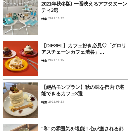
2021年秋冬版! 一番映えるアフタヌーン
ティ3選
2021.10.22
特集
【DIESEL】カフェ好き必見♡「グロリ
アスチェーンカフェ渋谷」…
2021.10.15
特集
【絶品モンブラン】秋の味を都内で堪
能できるカフェ3選
2021.09.23
特集
"和"の雰囲気を堪能！心が癒される都