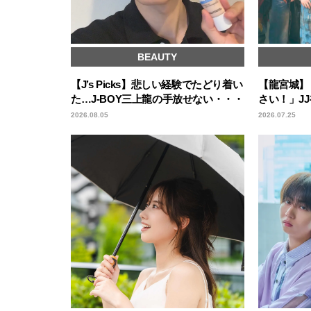
BEAUTY
【J’s Picks】悲しい経験でたどり着い
【龍宮城】
た…J-BOY三上龍の手放せない・・・
さい！」JJ
2026.08.05
2026.07.25