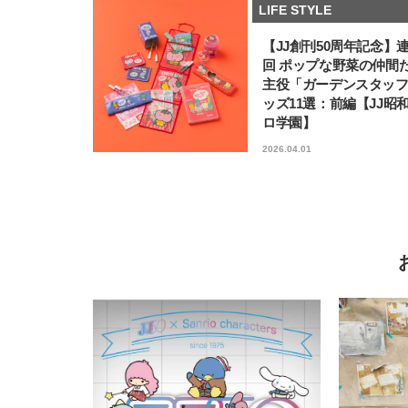
LIFE STYLE
【JJ創刊50周年記念】
回 ポップな野菜の仲間
主役「ガーデンスタッ
ッズ11選：前編【JJ昭
ロ学園】
2026.04.01