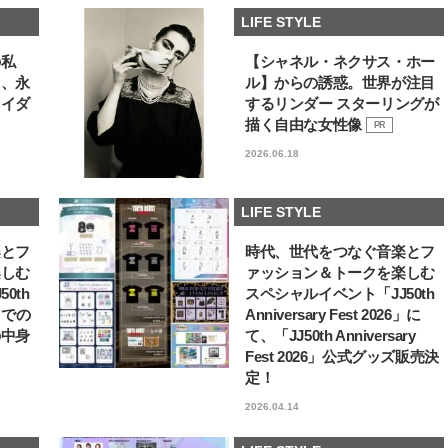
LIFE STYLE
【注目アーティストRainy。っ
【龍宮城】「ぜひ龍宮城
て？】自称“コスメオタク見習
ください！」JJ初登場♡
い”のポーチの中身、拝見しま
EP『MOTTO』リリース
の私
【シャネル・ネクサス・ホー
2026.01.30
2026.07.25
す！
タビュー
BEAUTY
LIFE STYLE
る、永
ル】からの誘惑。世界が注目
ライダ
するリンダー スターリングが
描く自由な女性像
PR
2026.06.18
LIFE STYLE
楽とフ
時代、世代をつなぐ音楽とフ
楽しむ
ァッション＆トークを楽しむ
0th
スペシャルイベント「JJ50th
6」での
Anniversary Fest 2026」に
の中身
て、「JJ50th Anniversary
Fest 2026」公式グッズ販売決
定！
2026.04.14