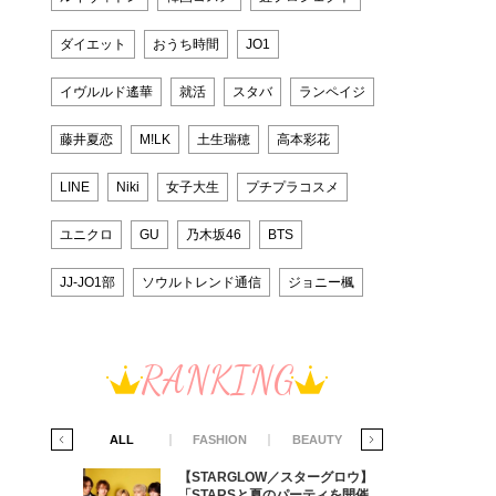
ダイエット
おうち時間
JO1
イヴルルド遙華
就活
スタバ
ランペイジ
藤井夏恋
M!LK
土生瑞穂
高本彩花
LINE
Niki
女子大生
プチプラコスメ
ユニクロ
GU
乃木坂46
BTS
JJ-JO1部
ソウルトレンド通信
ジョニー楓
RANKING
IFE STYLE
ALL
FASHION
BEAUTY
LIFE STYLE
グロウ】
【STARGLOW／スターグロウ】
ィを開催す
「STARSと夏のパーティを開催す