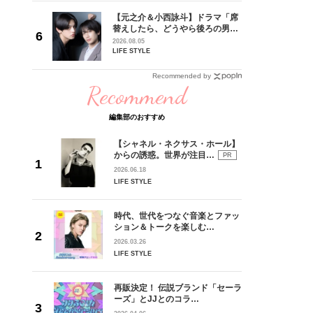
に沼って
【元之介＆小西詠斗】ドラマ「席
替えしたら、どうやら後ろの男が
記念イン
どうやら俺のこと好きらしい」放
2026.08.05
送記念インタビュー♡ 「自然と詠
LIFE STYLE
斗くんが可愛く見えたんです」
Recommended by
Recommend
編集部のおすすめ
【シャネル・ネクサス・ホール】
からの誘惑。世界が注目…
PR
2026.06.18
LIFE STYLE
時代、世代をつなぐ音楽とファッ
ション＆トークを楽しむ…
2026.03.26
LIFE STYLE
再販決定！ 伝説ブランド「セーラ
ーズ」とJJとのコラ…