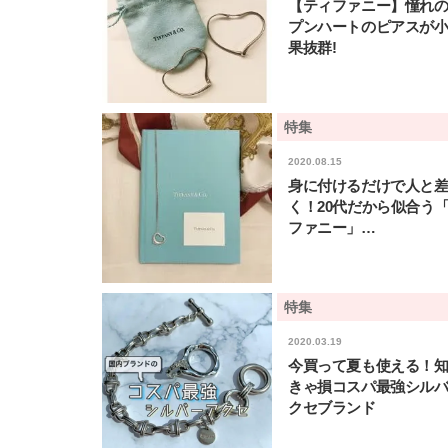
【ティファニー】憧れ
プンハートのピアスが
果抜群!
特集
2020.08.15
身に付けるだけで人と
く！20代だから似合う
ファニー」…
特集
2020.03.19
今買って夏も使える！
きゃ損コスパ最強シル
クセブランド