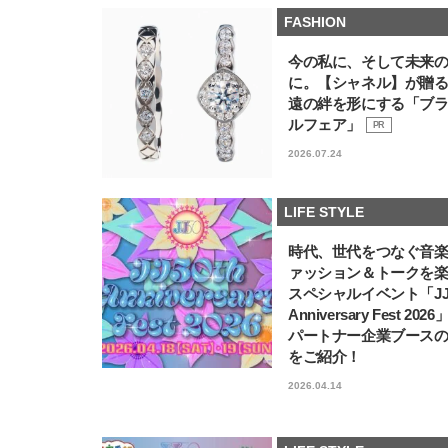
FASHION
今の私に、そして未来
に。【シャネル】が贈
遠の絆を形にする「ブ
ルフェア」
PR
2026.07.24
LIFE STYLE
時代、世代をつなぐ音
ァッション＆トークを
スペシャルイベント「JJ5
Anniversary Fest 202
パートナー企業ブース
をご紹介！
2026.04.14