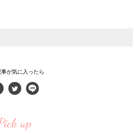
棒”〈ビューティ＆ファッション
るなら？」3rdシングル「Dr
2026.08.07
2026.08.09
夏の必需品〉
My Life」リリース記念
BEAUTY
LIFE STYLE
ー！
【JJ専属モデルの素顔】ビューテ
曾祖父のバレエスクール
ィ大好き！ 松川 星のお気に入り
リカへ……オールラウン
コスメをCHECK
指すダンサーは踊ること
2025.12.16
2026.03.30
ぎる【王子様の推しドコ
BEAUTY
LIFE STYLE
vol.29 三宅啄未さん
【注目アーティストRainy。っ
新たなJ-GIRL＆J-BOY
て？】忙しい日でも欠かせない、
「JJモデルオーディショ
朝と夜のケアでつくられる透明感
2027」が募集開始！ 予
2026.01.30
2026.08.03
クは候補生の“魅力”を重
BEAUTY
LIFE STYLE
記事が気に入ったら
「新システム」に変わり
【J’s Picks】指先からハッピーチ
【新世代J-POPグループ
ャージ！ J-GIRL和愛（わかな）
aoen（アオエン）】自
の欠かせないコト〈気分をアゲる
ィストを目指すきかっけ
2026.07.17
2025.10.20
アイテム＆ルーティーン〉
先輩とは―― 新曲「青春
BEAUTY
LIFE STYLE
ディブル」リリース記念
ュー
【J’s Picks】J-BOY中田凌多
【元之介＆小西詠斗】ド
は“汗と暑さ”に悩める仕事終わり
替えしたら、どうやら後
Pick up
もスマートに〈ビューティ＆ファ
どうやら俺のこと好きら
2026.07.15
2026.08.05
ッション夏の必需品〉
送記念インタビュー♡ 「
BEAUTY
LIFE STYLE
斗くんが可愛く見えたん