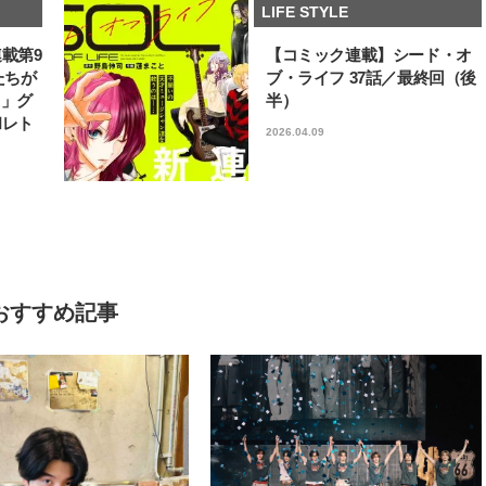
LIFE STYLE
連載第9
【コミック連載】シード・オ
たちが
ブ・ライフ 37話／最終回（後
フ」グ
半）
和レト
2026.04.09
おすすめ記事