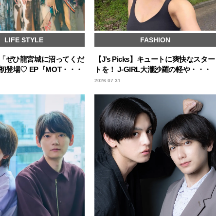
LIFE STYLE
FASHION
「ぜひ龍宮城に沼ってくだ
【J’s Picks】キュートに爽快なスター
初登場♡ EP『MOT・・・
トを！ J-GIRL大瀧沙羅の軽や・・・
2026.07.31