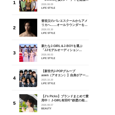
ivin’
るなら？」3rdシングル「Drivin’
2026.08.09
インタビュ
My Life」リリース記念インタビュ
LIFE STYLE
ー！
からアメ
曾祖父のバレエスクールからアメ
ダーを目
リカへ……オールラウンダーを目
が好きす
指すダンサーは踊ることが好きす
2026.03.30
ロ】
ぎる【王子様の推しドコロ】
LIFE STYLE
vol.29 三宅啄未さん
を選ぶ
新たなJ-GIRL＆J-BOYを選ぶ
ン
「JJモデルオーディション
選ブロッ
2027」が募集開始！ 予選ブロッ
2026.08.03
視した
クは候補生の“魅力”を重視した
LIFE STYLE
ます
「新システム」に変わります
【新世代J-POPグループ
身がアーテ
aoen（アオエン）】自身がアーテ
となった
ィストを目指すきかっけとなった
2025.10.20
インクレ
先輩とは―― 新曲「青春インクレ
LIFE STYLE
インタビ
ディブル」リリース記念インタビ
ュー
ラマ「席
【J’s Picks】ブランドまとめて愛
ろの男が
用中！ J-GIRL有田叶“鉄壁の相
しい」放
棒”〈ビューティ＆ファッション
2026.08.07
自然と詠
夏の必需品〉
BEAUTY
です」