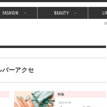
FASHION
BEAUTY
LI
J
美容担当のお気に入り
What's NEW？
占い
韓国
特集
What's NEW？
韓国
SNAP
ザ・ベスト5
特集
ザ・ベスト5
プレゼント
旅
JJグル
JJスタ
フォーチュンサイクル
ネイチャー
ルバーアクセ
特集
2021.07.02