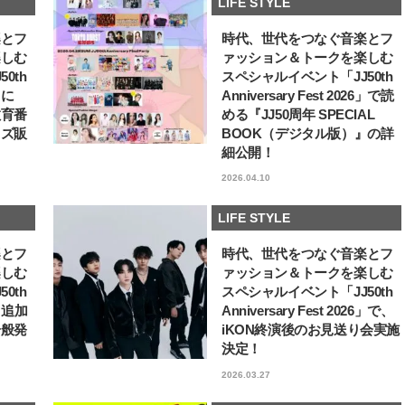
LIFE STYLE
楽とフ
時代、世代をつなぐ音楽とフ
楽しむ
ァッション＆トークを楽しむ
0th
スペシャルイベント「JJ50th
6」に
Anniversary Fest 2026」で読
教育番
める『JJ50周年 SPECIAL
ッズ販
BOOK（デジタル版）』の詳
細公開！
2026.04.10
LIFE STYLE
楽とフ
時代、世代をつなぐ音楽とフ
楽しむ
ァッション＆トークを楽しむ
0th
スペシャルイベント「JJ50th
6」追加
Anniversary Fest 2026」で、
一般発
iKON終演後のお見送り会実施
決定！
2026.03.27