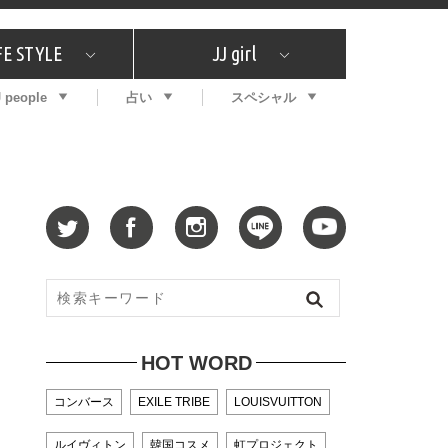
FE STYLE
JJ girl
J people
占い
スペシャル
メガイド
ッフの"それどこの"？
コスメ全部試してみた
エンタメ
プチプラ
What's NEW？
プレゼント
特集
おしゃラン！
プレゼント
恋愛
特集
コラム
インタビュー
サイン占い
毎週更新！ ジョニー楓の12星座占い
最新号
SNSキャンペーン
バックナンバー
HOT WORD
コンバース
EXILE TRIBE
LOUISVUITTON
ルイヴィトン
韓国コスメ
虹プロジェクト