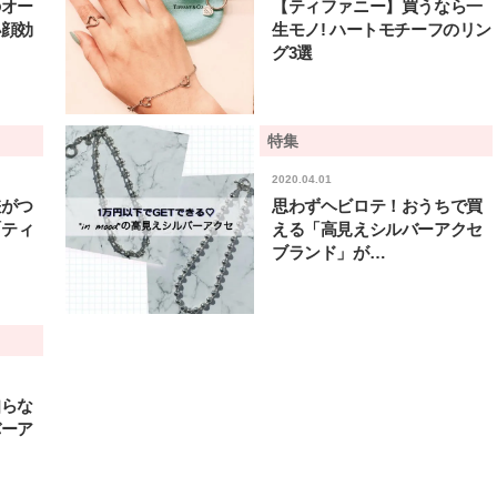
のオー
【ティファニー】買うなら一
小顔効
生モノ! ハートモチーフのリン
グ3選
特集
2020.04.01
差がつ
思わずヘビロテ！おうちで買
「ティ
える「高見えシルバーアクセ
ブランド」が…
知らな
バーア
BEAUTY
L
【J’s Picks】ブランドまとめて愛
【STARGLOW／スター
用中！ J-GIRL有田叶“鉄壁の相
「STARSと夏のパーテ