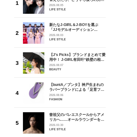
しい」放
どうやら俺のこと好きらしい」放
2026.08.05
自然と詠
送記念インタビュー♡ 「自然と詠
LIFE STYLE
です」
斗くんが可愛く見えたんです」
を選ぶ
新たなJ-GIRL＆J-BOYを選ぶ
ン
「JJモデルオーディション
選ブロッ
2027」が募集開始！ 予選ブロッ
2026.08.03
視した
クは候補生の“魅力”を重視した
LIFE STYLE
ます
「新システム」に変わります
からアメ
【J’s Picks】ブランドまとめて愛
ダーを目
用中！ J-GIRL有田叶“鉄壁の相
が好きす
棒”〈ビューティ＆ファッション
2026.08.07
ロ】
夏の必需品〉
BEAUTY
の日韓新
【buntA／ブンタ】神戸生まれの
！ デビ
ラバーブランドによる「足育フッ
面々を独
トウェア」。伊勢丹新宿店でPOP-
2026.08.06
魅力に迫
UP開催中！
FASHION
れてきた
曾祖父のバレエスクールからアメ
じる瞬間
リカへ……オールラウンダーを目
l.28
指すダンサーは踊ることが好きす
2026.03.30
ぎる【王子様の推しドコロ】
LIFE STYLE
vol.29 三宅啄未さん