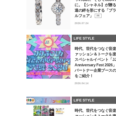
に。【シャネル】が贈
遠の絆を形にする「ブ
ルフェア」
PR
2026.07.24
LIFE STYLE
時代、世代をつなぐ音
ァッション＆トークを
スペシャルイベント「JJ5
Anniversary Fest 202
パートナー企業ブース
をご紹介！
2026.04.14
LIFE STYLE
時代、世代をつなぐ音
ァッション＆トークを