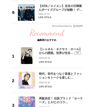
【AEN／エイエン】注目の日韓新
身がアーテ
人ボーイズグループが始動！ デビ
となった
ュー目前のフレッシュな面々を独
2026.07.23
インクレ
占インタビュー。7人の魅力に迫
LIFE STYLE
インタビ
ります♪
Recommended by
Recommend
編集部のおすすめ
【シャネル・ネクサス・ホール】
からの誘惑。世界が注目…
PR
2026.06.18
LIFE STYLE
時代、世代をつなぐ音楽とファッ
ション＆トークを楽しむ…
2026.03.26
LIFE STYLE
再販決定！ 伝説ブランド「セーラ
ーズ」とJJとのコラ…