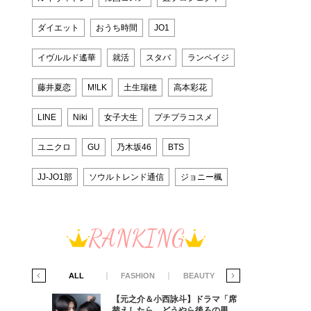
ダイエット
おうち時間
JO1
イヴルルド遙華
就活
スタバ
ランペイジ
藤井夏恋
M!LK
土生瑞穂
高本彩花
LINE
Niki
女子大生
プチプラコスメ
ユニクロ
GU
乃木坂46
BTS
JJ-JO1部
ソウルトレンド通信
ジョニー楓
RANKING
IFE STYLE
ALL
FASHION
BEAUTY
LIFE STYLE
ラマ「席
【元之介＆小西詠斗】ドラマ「席
ろの男が
替えしたら、どうやら後ろの男が