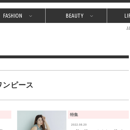
FASHION
BEAUTY
LI
J
美容担当のお気に入り
What's NEW？
占い
韓国
特集
What's NEW？
韓国
SNAP
ザ・ベスト5
特集
ザ・ベスト5
プレゼント
旅
JJグル
JJスタ
フォーチュンサイクル
ネイチャー
ワンピース
特集
2022.08.20