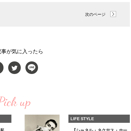
【体験レポ】 ニュウマン高輪！
【新世代J-POPグループ
uka新店舗「uka store / Care &
aoen（アオエン）】自
次のページ
Share」でネイルケア体験！JJア
ィストを目指すきかっけ
2025.09.25
2025.10.20
フタヌーンティー来場者限定チケ
先輩とは―― 新曲「青春
BEAUTY
LIFE STYLE
ットも
ディブル」リリース記念
ュー
記事が気に入ったら
Pick up
LIFE STYLE
の私
【シャネル・ネクサス・ホー