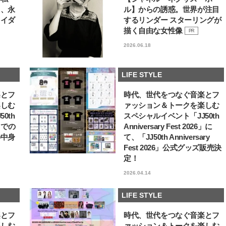
る、永
ル】からの誘惑。世界が注目
ライダ
するリンダー スターリングが
描く自由な女性像
PR
2026.06.18
LIFE STYLE
楽とフ
時代、世代をつなぐ音楽とフ
楽しむ
ァッション＆トークを楽しむ
0th
スペシャルイベント「JJ50th
6」での
Anniversary Fest 2026」に
の中身
て、「JJ50th Anniversary
Fest 2026」公式グッズ販売決
定！
2026.04.14
LIFE STYLE
楽とフ
時代、世代をつなぐ音楽とフ
楽しむ
ァッション＆トークを楽しむ