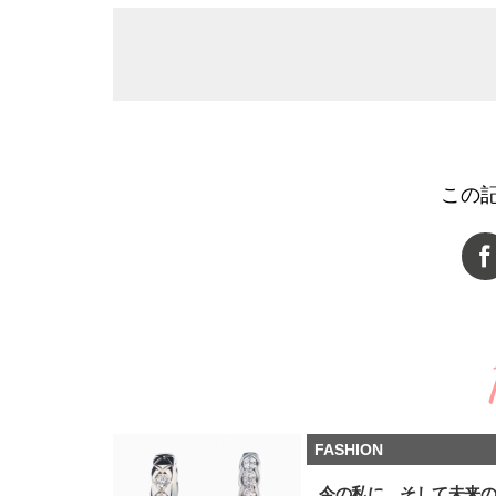
この
FASHION
今の私に、そして未来