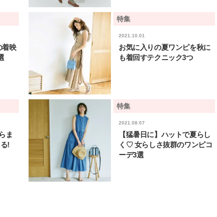
棒”〈ビューティ＆ファッション
どうやら俺のこと好きら
2026.08.07
2026.08.05
夏の必需品〉
送記念インタビュー♡ 「
BEAUTY
LIFE STYLE
特集
斗くんが可愛く見えたん
2021.10.01
【JJ専属モデルの素顔】ビューテ
新たなJ-GIRL＆J-BOY
の着映
お気に入りの夏ワンピを秋に
ィ大好き！ 松川 星のお気に入り
「JJモデルオーディショ
コスメをCHECK
2027」が募集開始！ 予
選
も着回すテクニック3つ
2025.12.16
2026.08.03
クは候補生の“魅力”を重
BEAUTY
LIFE STYLE
「新システム」に変わり
【J’s Picks】悲しい経験でたどり
曾祖父のバレエスクール
着いた…J-BOY三上龍の手放せな
リカへ……オールラウン
い“オールインワン”アイテム〈ビ
指すダンサーは踊ること
2026.08.05
2026.03.30
特集
ューティ＆ファッション夏の必需
ぎる【王子様の推しドコ
BEAUTY
LIFE STYLE
品〉
vol.29 三宅啄未さん
2021.08.07
らま
【猛暑日に】ハットで夏らし
【注目アーティストRainy。っ
【AEN／エイエン】注目
て？】自称“コスメオタク見習
人ボーイズグループが始動
る!
く♡ 女らしさ抜群のワンピコ
い”のポーチの中身、拝見しま
ュー目前のフレッシュな
2026.01.30
2026.07.23
ーデ3選
す！
占インタビュー。7人の
BEAUTY
LIFE STYLE
ります♪
【J’s Picks】J-GIRL早坂萌香の
バレエを踊るために生ま
徹底した日焼けケア！ でも、いち
韓国のスターが幸せを感
ばん大切なのは…〈ビューティ＆
【王子様の推しドコロ】vo
2026.07.24
2026.02.27
ファッション夏の必需品〉
チョン・ミンチョルさん
BEAUTY
LIFE STYLE