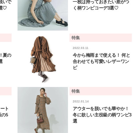
脱いで
一枚は持っておきたい差がつ
選♡
く柄ワンピコーデ3選♡
特集
2022.03.11
 夏の
今から梅雨まで使える！ 何と
選
合わせても可愛いレザーワン
ピ
特集
2022.01.14
コート
アウターを脱いでも華やか！
の5
冬に欲しい主役級の柄ワンピ3
BEAUTY
L
選
【J’s Picks】ブランドまとめて愛
【元之介＆小西詠斗】ド
用中！ J-GIRL有田叶“鉄壁の相
替えしたら、どうやら後