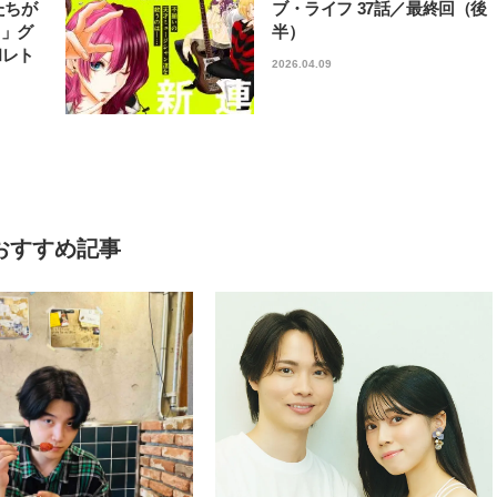
たちが
ブ・ライフ 37話／最終回（後
フ」グ
半）
和レト
2026.04.09
おすすめ記事