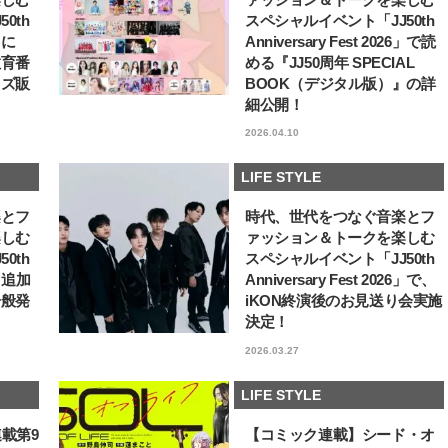
0th
スペシャルイベント「JJ50th
6」に
Anniversary Fest 2026」で読
教育番
める『JJ50周年 SPECIAL
ッズ販
BOOK（デジタル版）』の詳
細公開！
2026.04.10
LIFE STYLE
楽とフ
時代、世代をつなぐ音楽とフ
楽しむ
ァッション＆トークを楽しむ
0th
スペシャルイベント「JJ50th
6」追加
Anniversary Fest 2026」で、
一般発
iKON終演後のお見送り会実施
決定！
2026.03.27
LIFE STYLE
連載第9
【コミック連載】シード・オ