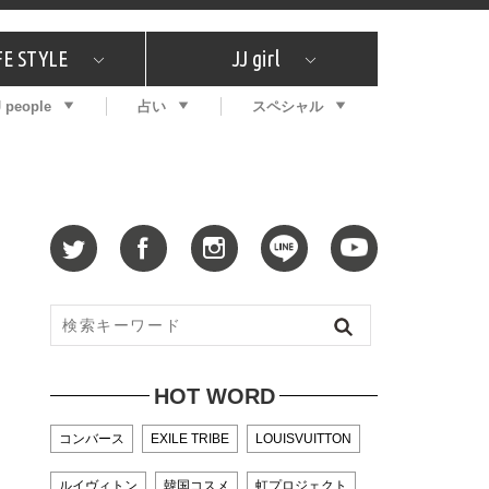
FE STYLE
JJ girl
J people
占い
スペシャル
メガイド
ッフの"それどこの"？
コスメ全部試してみた
エンタメ
プチプラ
What's NEW？
プレゼント
特集
おしゃラン！
プレゼント
恋愛
特集
コラム
インタビュー
サイン占い
毎週更新！ ジョニー楓の12星座占い
最新号
SNSキャンペーン
バックナンバー
HOT WORD
コンバース
EXILE TRIBE
LOUISVUITTON
ルイヴィトン
韓国コスメ
虹プロジェクト