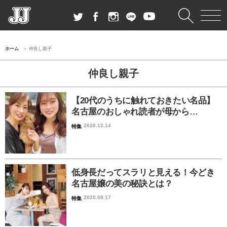
ホーム
仲良し親子
仲良し親子
【20代のうちに触れておきたい名品】
名古屋のおしゃれ読者が母から…
2020.12.14
特集
低身長だってスラリと見える！今どき
名古屋嬢の美の秘訣とは？
2020.08.17
特集