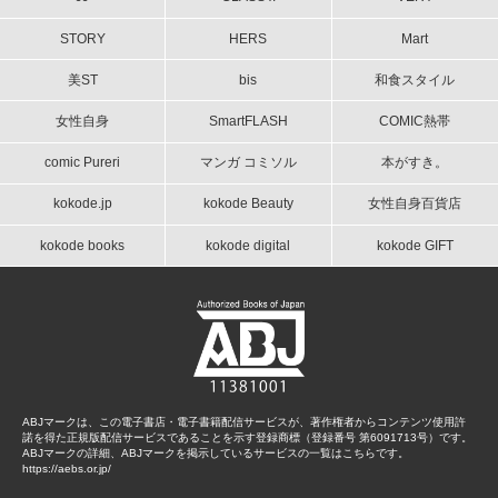
STORY
HERS
Mart
美ST
bis
和食スタイル
女性自身
SmartFLASH
COMIC熱帯
comic Pureri
マンガ コミソル
本がすき。
kokode.jp
kokode Beauty
女性自身百貨店
kokode books
kokode digital
kokode GIFT
ABJマークは、この電子書店・電子書籍配信サービスが、著作権者からコンテンツ使用許
諾を得た正規版配信サービスであることを示す登録商標（登録番号 第6091713号）です。
ABJマークの詳細、ABJマークを掲示しているサービスの一覧はこちらです。
https://aebs.or.jp/