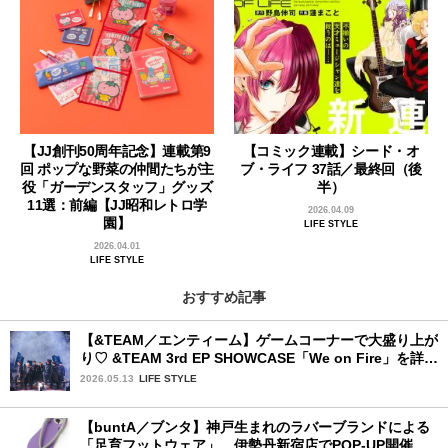
【JJ創刊50周年記念】連載第9
【コミック連載】シード・オ
回 ポップな野菜の仲間たちが主
ブ・ライフ 37話／最終回（後
役「ガーデンスタッフ」グッズ
半）
11選：前編【JJ昭和レトロ学
2026.04.09
園】
LIFE STYLE
2026.04.01
LIFE STYLE
おすすめ記事
【&TEAM／エンティーム】ゲームコーナーで大盛り上が
り♡ &TEAM 3rd EP SHOWCASE「We on Fire」を詳細
レポート【後編】
2026.05.13
LIFE STYLE
【buntA／ブンタ】神戸生まれのラバーブランドによる
「足育フットウェア」。伊勢丹新宿店でPOP-UP開催