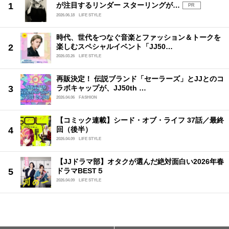
が注目するリンダー スターリングが…
PR
2026.06.18
LIFE STYLE
時代、世代をつなぐ音楽とファッション＆トークを
楽しむスペシャルイベント「JJ50…
2026.03.26
LIFE STYLE
再販決定！ 伝説ブランド「セーラーズ」とJJとのコ
ラボキャップが、JJ50th …
2026.04.06
FASHION
【コミック連載】シード・オブ・ライフ 37話／最終
回（後半）
2026.04.09
LIFE STYLE
【JJドラマ部】オタクが選んだ絶対面白い2026年春
ドラマBEST５
2026.04.09
LIFE STYLE