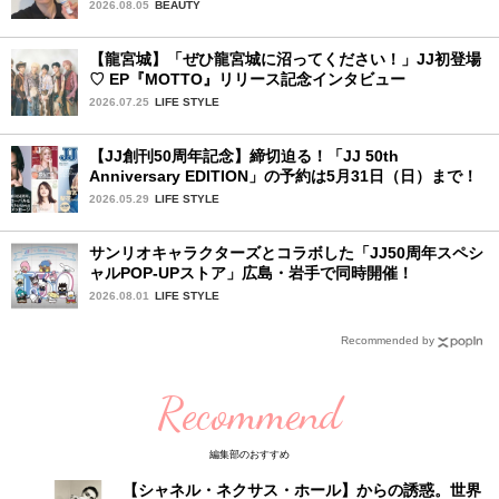
ファッション夏の必需品〉
2026.08.05
BEAUTY
【龍宮城】「ぜひ龍宮城に沼ってください！」JJ初登場
♡ EP『MOTTO』リリース記念インタビュー
2026.07.25
LIFE STYLE
【JJ創刊50周年記念】締切迫る！「JJ 50th
Anniversary EDITION」の予約は5月31日（日）まで！
2026.05.29
LIFE STYLE
サンリオキャラクターズとコラボした「JJ50周年スペシ
ャルPOP-UPストア」広島・岩手で同時開催！
2026.08.01
LIFE STYLE
Recommended by
Recommend
編集部のおすすめ
【シャネル・ネクサス・ホール】からの誘惑。世界