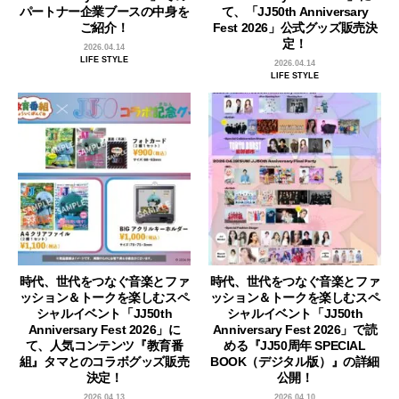
パートナー企業ブースの中身を
て、「JJ50th Anniversary
ご紹介！
Fest 2026」公式グッズ販売決
定！
2026.04.14
LIFE STYLE
2026.04.14
LIFE STYLE
時代、世代をつなぐ音楽とファ
時代、世代をつなぐ音楽とファ
ッション＆トークを楽しむスペ
ッション＆トークを楽しむスペ
シャルイベント「JJ50th
シャルイベント「JJ50th
Anniversary Fest 2026」に
Anniversary Fest 2026」で読
て、人気コンテンツ『教育番
める『JJ50周年 SPECIAL
組』タマとのコラボグッズ販売
BOOK（デジタル版）』の詳細
決定！
公開！
2026.04.13
2026.04.10