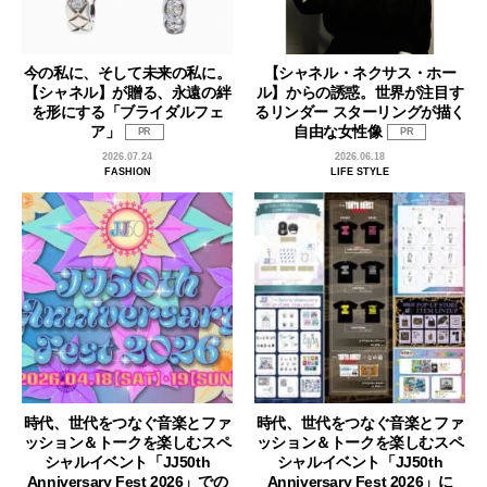
今の私に、そして未来の私に。
【シャネル・ネクサス・ホー
【シャネル】が贈る、永遠の絆
ル】からの誘惑。世界が注目す
を形にする「ブライダルフェ
るリンダー スターリングが描く
ア」
自由な女性像
PR
PR
2026.07.24
2026.06.18
FASHION
LIFE STYLE
時代、世代をつなぐ音楽とファ
時代、世代をつなぐ音楽とファ
ッション＆トークを楽しむスペ
ッション＆トークを楽しむスペ
シャルイベント「JJ50th
シャルイベント「JJ50th
Anniversary Fest 2026」での
Anniversary Fest 2026」に