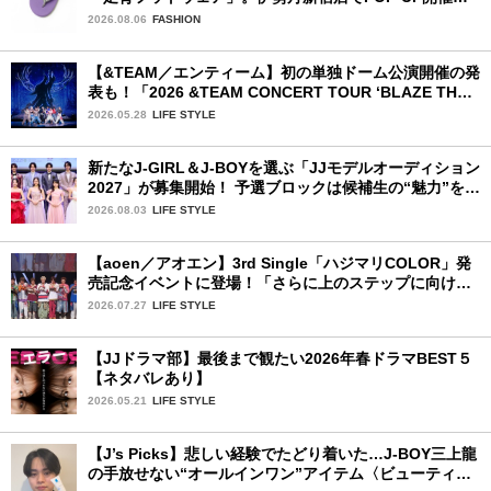
中！
2026.08.06
FASHION
【&TEAM／エンティーム】初の単独ドーム公演開催の発
表も！「2026 &TEAM CONCERT TOUR ‘BLAZE THE
WAY’」神奈川公演初日レポ
2026.05.28
LIFE STYLE
新たなJ-GIRL＆J-BOYを選ぶ「JJモデルオーディション
2027」が募集開始！ 予選ブロックは候補生の“魅力”を重
視した「新システム」に変わります
2026.08.03
LIFE STYLE
【aoen／アオエン】3rd Single「ハジマリCOLOR」発
売記念イベントに登場！「さらに上のステップに向けた
新たなハジマリになるように」と爽やかな笑顔で意気込
2026.07.27
LIFE STYLE
みを！
【JJドラマ部】最後まで観たい2026年春ドラマBEST５
【ネタバレあり】
2026.05.21
LIFE STYLE
【J’s Picks】悲しい経験でたどり着いた…J-BOY三上龍
の手放せない“オールインワン”アイテム〈ビューティ＆