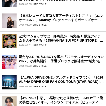
タビュー♡ 「自然と詠斗くんが可愛く見えたんです」
2026.08.05
LIFE STYLE
【日本レコード大賞新人賞アーティスト】元「lol（エル
オーエル）」hibikiがプロデュースするガールズオーデ
ィションが始動！ 応募は5月31日（日）まで
2026.05.20
LIFE STYLE
公式ECショップでは一部商品が一時完売！ 限定アイテ
ムを入手できる「JJ50×ANNA SUI POP-UP STORE」が
広島で開催決定
2026.08.01
LIFE STYLE
新たなJ-GIRL＆J-BOYを選ぶ「JJモデルオーディション
2027」が募集開始！ 予選ブロックは候補生の“魅力”を重
視した「新システム」に変わります
2026.08.03
LIFE STYLE
【ALPHA DRIVE ONE／アルファドライブワン】「2026
ALPHA DRIVE ONE FAN-CON TOUR [STAR ROAD] in
YOKOHAMA」1日目詳細レポ【前編】
2026.07.10
LIFE STYLE
【J’s Picks】悲しい経験でたどり着いた…J-BOY三上龍
の手放せない“オールインワン”アイテム〈ビューティ＆