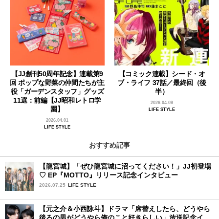
【JJ創刊50周年記念】連載第9
【コミック連載】シード・オ
回 ポップな野菜の仲間たちが主
ブ・ライフ 37話／最終回（後
役「ガーデンスタッフ」グッズ
半）
11選：前編【JJ昭和レトロ学
2026.04.09
園】
LIFE STYLE
2026.04.01
LIFE STYLE
おすすめ記事
【龍宮城】「ぜひ龍宮城に沼ってください！」JJ初登場
♡ EP『MOTTO』リリース記念インタビュー
2026.07.25
LIFE STYLE
【元之介＆小西詠斗】ドラマ「席替えしたら、どうやら
後ろの男がどうやら俺のこと好きらしい」放送記念イン