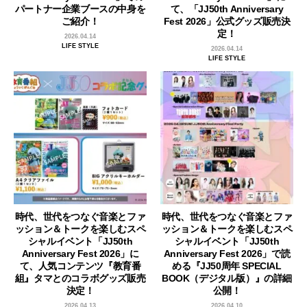
パートナー企業ブースの中身を
て、「JJ50th Anniversary
ご紹介！
Fest 2026」公式グッズ販売決
定！
2026.04.14
LIFE STYLE
2026.04.14
LIFE STYLE
時代、世代をつなぐ音楽とファ
時代、世代をつなぐ音楽とファ
ッション＆トークを楽しむスペ
ッション＆トークを楽しむスペ
シャルイベント「JJ50th
シャルイベント「JJ50th
Anniversary Fest 2026」に
Anniversary Fest 2026」で読
て、人気コンテンツ『教育番
める『JJ50周年 SPECIAL
組』タマとのコラボグッズ販売
BOOK（デジタル版）』の詳細
決定！
公開！
2026.04.13
2026.04.10