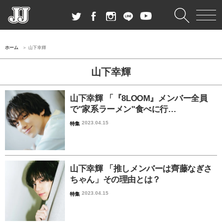
ホーム
山下幸輝
山下幸輝
山下幸輝 「『8LOOM』メンバー全員
で"家系ラーメン"食べに行…
2023.04.15
特集
山下幸輝 「推しメンバーは齊藤なぎさ
ちゃん」その理由とは？
2023.04.15
特集