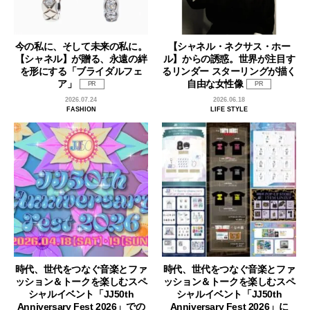
今の私に、そして未来の私に。
【シャネル・ネクサス・ホー
【シャネル】が贈る、永遠の絆
ル】からの誘惑。世界が注目す
を形にする「ブライダルフェ
るリンダー スターリングが描く
ア」
自由な女性像
PR
PR
2026.07.24
2026.06.18
FASHION
LIFE STYLE
時代、世代をつなぐ音楽とファ
時代、世代をつなぐ音楽とファ
ッション＆トークを楽しむスペ
ッション＆トークを楽しむスペ
シャルイベント「JJ50th
シャルイベント「JJ50th
Anniversary Fest 2026」での
Anniversary Fest 2026」に