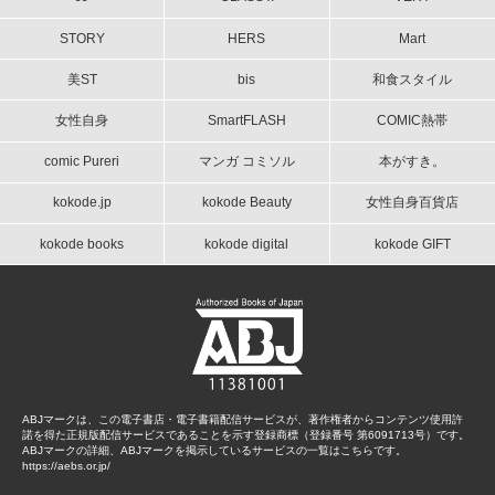
STORY
HERS
Mart
美ST
bis
和食スタイル
女性自身
SmartFLASH
COMIC熱帯
comic Pureri
マンガ コミソル
本がすき。
kokode.jp
kokode Beauty
女性自身百貨店
kokode books
kokode digital
kokode GIFT
ABJマークは、この電子書店・電子書籍配信サービスが、著作権者からコンテンツ使用許
諾を得た正規版配信サービスであることを示す登録商標（登録番号 第6091713号）です。
ABJマークの詳細、ABJマークを掲示しているサービスの一覧はこちらです。
https://aebs.or.jp/