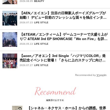
ファッション夏の必需品〉
2026.08.05
BEAUTY
【AEN／エイエン】注目の日韓新人ボーイズグループが
始動！ デビュー目前のフレッシュな面々を独占インタビ
ュー。7人の魅力に迫ります♪
2026.07.23
LIFE STYLE
【&TEAM／エンティーム】ゲームコーナーで大盛り上が
り♡ &TEAM 3rd EP SHOWCASE「We on Fire」を詳細
レポート【後編】
2026.05.13
LIFE STYLE
【aoen／アオエン】3rd Single「ハジマリCOLOR」発
売記念イベントに登場！「さらに上のステップに向けた
新たなハジマリになるように」と爽やかな笑顔で意気込
2026.07.27
LIFE STYLE
みを！
Recommended by
Recommend
編集部のおすすめ
【シャネル・ネクサス・ホール】からの誘惑。世界