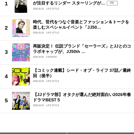
が注目するリンダー スターリングが…
PR
2026.06.18
LIFE STYLE
時代、世代をつなぐ音楽とファッション＆トークを
楽しむスペシャルイベント「JJ50…
2026.03.26
LIFE STYLE
再販決定！ 伝説ブランド「セーラーズ」とJJとのコ
ラボキャップが、JJ50th …
2026.04.06
FASHION
【コミック連載】シード・オブ・ライフ 37話／最終
回（後半）
2026.04.09
LIFE STYLE
【JJドラマ部】オタクが選んだ絶対面白い2026年春
ドラマBEST５
2026.04.09
LIFE STYLE