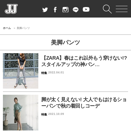
ホーム
美脚パンツ
美脚パンツ
【ZARA】春はこれ以外もう穿けない!?
スタイルアップの神パン…
2022.04.01
特集
脚が太く見えない! 大人でもはけるショ
ーパンで秋の着回しコーデ
2021.10.09
特集