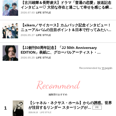
【古川雄輝＆長野凌大】ドラマ「普通の恋愛」放送記念
インタビュー♡ 大切な存在と過ごして幸せを感じる瞬間
は？
2026.07.03
LIFE STYLE
【xikers／サイカース】カムバック記念インタビュー！
ニューアルバムの注目ポイント＆日本で行ってみたい場
所は？
2026.05.27
LIFE STYLE
【JJ創刊50周年記念】「JJ 50th Anniversary
EDITION」表紙に、グローバルアーティスト・
YUTA（NCT）が登場します！
2026.05.25
LIFE STYLE
Recommended by
Recommend
編集部のおすすめ
【シャネル・ネクサス・ホール】からの誘惑。世界
が注目するリンダー スターリングが…
PR
2026.06.18
LIFE STYLE