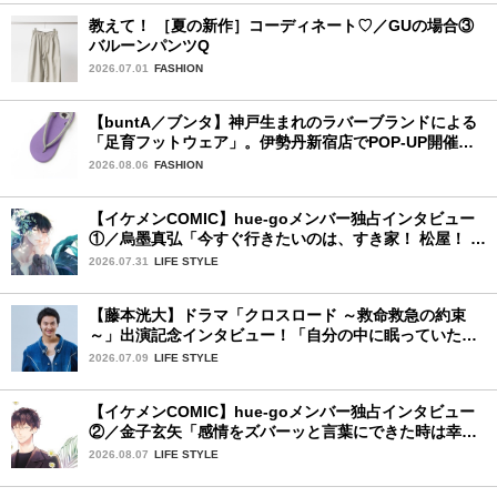
教えて！ ［夏の新作］コーディネート♡／GUの場合③
バルーンパンツQ
2026.07.01
FASHION
【buntA／ブンタ】神戸生まれのラバーブランドによる
「足育フットウェア」。伊勢丹新宿店でPOP-UP開催
中！
2026.08.06
FASHION
【イケメンCOMIC】hue-goメンバー独占インタビュー
①／烏墨真弘「今すぐ行きたいのは、すき家！ 松屋！ ミ
スド！」
2026.07.31
LIFE STYLE
【藤本洸大】ドラマ「クロスロード ～救命救急の約束
～」出演記念インタビュー！「自分の中に眠っていた熱
を思い出させてもらった作品です」
2026.07.09
LIFE STYLE
【イケメンCOMIC】hue-goメンバー独占インタビュー
②／金子玄矢「感情をズバーッと言葉にできた時は幸
せ〜」
2026.08.07
LIFE STYLE