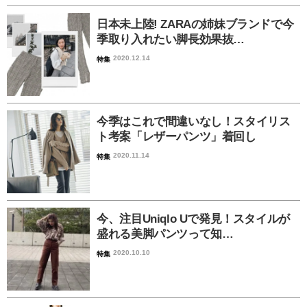
日本未上陸! ZARAの姉妹ブランドで今
季取り入れたい脚長効果抜…
2020.12.14
特集
今季はこれで間違いなし！スタイリス
ト考案「レザーパンツ」着回し
2020.11.14
特集
今、注目Uniqlo Uで発見！スタイルが
盛れる美脚パンツって知…
2020.10.10
特集