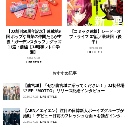
【JJ創刊50周年記念】連載第9
【コミック連載】シード・オ
回 ポップな野菜の仲間たちが主
ブ・ライフ 37話／最終回（後
役「ガーデンスタッフ」グッズ
半）
11選：前編【JJ昭和レトロ学
2026.04.09
園】
LIFE STYLE
2026.04.01
LIFE STYLE
おすすめ記事
【龍宮城】「ぜひ龍宮城に沼ってください！」JJ初登場
♡ EP『MOTTO』リリース記念インタビュー
2026.07.25
LIFE STYLE
【AEN／エイエン】注目の日韓新人ボーイズグループが
始動！ デビュー目前のフレッシュな面々を独占インタビ
ュー。7人の魅力に迫ります♪
2026.07.23
LIFE STYLE