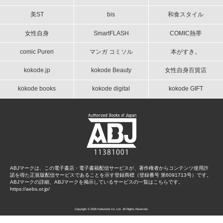
美ST
bis
和食スタイル
女性自身
SmartFLASH
COMIC熱帯
comic Pureri
マンガ コミソル
本がすき。
kokode.jp
kokode Beauty
女性自身百貨店
kokode books
kokode digital
kokode GIFT
ABJマークは、この電子書店・電子書籍配信サービスが、著作権者からコンテンツ使用許
諾を得た正規版配信サービスであることを示す登録商標（登録番号 第6091713号）です。
ABJマークの詳細、ABJマークを掲示しているサービスの一覧はこちらです。
https://aebs.or.jp/
Copyright © 2026 Kobunsha Co.,Ltd. All Rights Reserved.