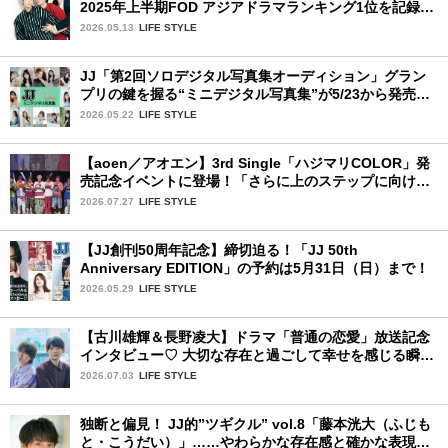
2025年上半期FOD アジアドラマランキング1位を記録！
韓国BLドラマ「秘密の間柄」出演の3人に来日記念イン
2026.05.13
LIFE STYLE
タビュー♡
JJ「第2回ソロデジタル写真集オーディション」グラン
プリの鍵を握る“ミニデジタル写真集”が5/23から発売！
ファイナリストの個性あふれる18冊
2026.05.22
LIFE STYLE
【aoen／アオエン】3rd Single「ハジマリCOLOR」発
売記念イベントに登場！「さらに上のステップに向けた
新たなハジマリになるように」と爽やかな笑顔で意気込
2026.07.27
LIFE STYLE
みを！
【JJ創刊50周年記念】締切迫る！「JJ 50th
Anniversary EDITION」の予約は5月31日（日）まで！
2026.05.29
LIFE STYLE
【古川雄輝＆長野凌大】ドラマ「普通の恋愛」放送記念
インタビュー♡ 大切な存在と過ごして幸せを感じる瞬間
は？
2026.07.03
LIFE STYLE
独断と偏見！ JJ的”ツギクル” vol.8「藤本洸大（ふじも
と・こうだい）」……やわらかな存在感と確かな表現力