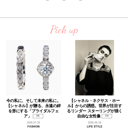
Pick up
今の私に、そして未来の私に。
【シャネル・ネクサス・ホー
【シャネル】が贈る、永遠の絆
ル】からの誘惑。世界が注目す
を形にする「ブライダルフェ
るリンダー スターリングが描く
ア」
自由な女性像
PR
PR
2026.07.24
2026.06.18
FASHION
LIFE STYLE