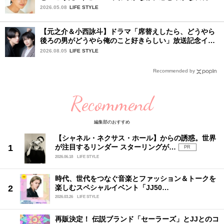
で、じわりと心をつかむ注目株
2026.05.08
LIFE STYLE
【元之介＆小西詠斗】ドラマ「席替えしたら、どうやら
後ろの男がどうやら俺のこと好きらしい」放送記念イン
タビュー♡ 「自然と詠斗くんが可愛く見えたんです」
2026.08.05
LIFE STYLE
Recommended by
Recommend
編集部のおすすめ
【シャネル・ネクサス・ホール】からの誘惑。世界
が注目するリンダー スターリングが…
PR
2026.06.18
LIFE STYLE
時代、世代をつなぐ音楽とファッション＆トークを
楽しむスペシャルイベント「JJ50…
2026.03.26
LIFE STYLE
再販決定！ 伝説ブランド「セーラーズ」とJJとのコ