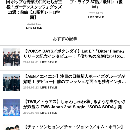
回 ポップな野菜の仲間たちが主
ブ・ライフ 37話／最終回（後
役「ガーデンスタッフ」グッズ
半）
11選：前編【JJ昭和レトロ学
2026.04.09
園】
LIFE STYLE
2026.04.01
LIFE STYLE
おすすめ記事
【VOKSY DAYS／ボクシダイ】1st EP「Bitter Flame」
リリース記念インタビュー！「僕たちの名刺代わりのよ
うなアルバム」
2026.07.01
LIFE STYLE
【AEN／エイエン】注目の日韓新人ボーイズグループが
始動！ デビュー目前のフレッシュな面々を独占インタビ
ュー。7人の魅力に迫ります♪
2026.07.23
LIFE STYLE
【TWS／トゥアス】しゅわしゅわ弾けるような爽やかさ
が炸裂♡ TWS Japan 2nd Single『SODA SODA』発売
記念SPECIAL SHOWCASEを詳細レポ
2026.08.04
LIFE STYLE
【チャ・ソンヒョン／チャ・ジョンウ／キム・ホヨン】