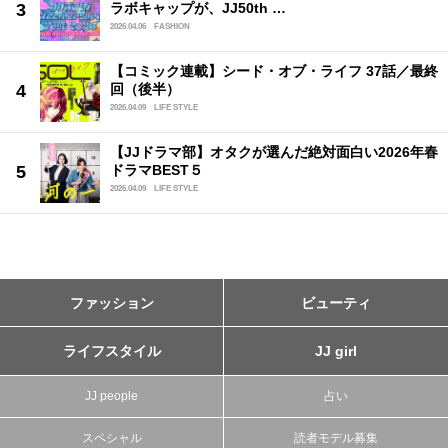
ラボキャップが、JJ50th …
2026.04.06
FASHION
【コミック連載】シード・オブ・ライフ 37話／最終
回（後半）
2026.04.09
LIFE STYLE
【JJドラマ部】オタクが選んだ絶対面白い2026年春
ドラマBEST５
2026.04.09
LIFE STYLE
ファッション
ビューティ
ライフスタイル
JJ girl
JJ people
占い
スペシャル
読者モデル募集