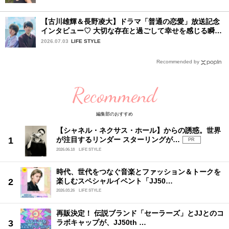
【古川雄輝＆長野凌大】ドラマ「普通の恋愛」放送記念
インタビュー♡ 大切な存在と過ごして幸せを感じる瞬間
は？
2026.07.03
LIFE STYLE
Recommended by
Recommend
編集部のおすすめ
【シャネル・ネクサス・ホール】からの誘惑。世界
が注目するリンダー スターリングが…
PR
2026.06.18
LIFE STYLE
時代、世代をつなぐ音楽とファッション＆トークを
楽しむスペシャルイベント「JJ50…
2026.03.26
LIFE STYLE
再販決定！ 伝説ブランド「セーラーズ」とJJとのコ
ラボキャップが、JJ50th …