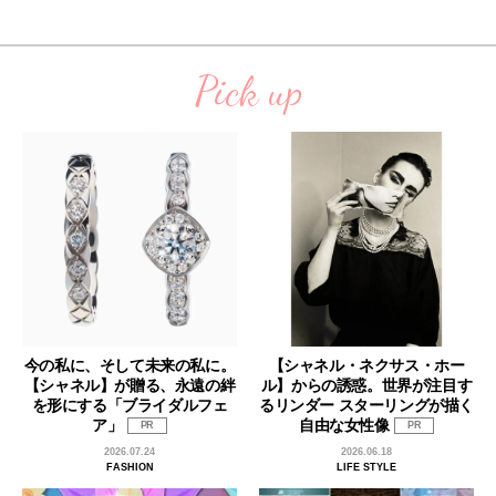
Pick up
今の私に、そして未来の私に。
【シャネル・ネクサス・ホー
【シャネル】が贈る、永遠の絆
ル】からの誘惑。世界が注目す
を形にする「ブライダルフェ
るリンダー スターリングが描く
ア」
自由な女性像
PR
PR
2026.07.24
2026.06.18
FASHION
LIFE STYLE