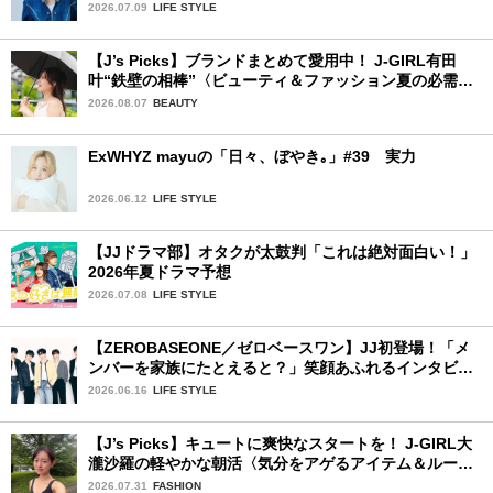
を思い出させてもらった作品です」
2026.07.09
LIFE STYLE
【J’s Picks】ブランドまとめて愛用中！ J-GIRL有田
叶“鉄壁の相棒”〈ビューティ＆ファッション夏の必需
品〉
2026.08.07
BEAUTY
ExWHYZ mayuの「日々、ぼやき｡」#39 実力
2026.06.12
LIFE STYLE
【JJドラマ部】オタクが太鼓判「これは絶対面白い！」
2026年夏ドラマ予想
2026.07.08
LIFE STYLE
【ZEROBASEONE／ゼロベースワン】JJ初登場！「メ
ンバーを家族にたとえると？」笑顔あふれるインタビュ
ー♡
2026.06.16
LIFE STYLE
【J’s Picks】キュートに爽快なスタートを！ J-GIRL大
瀧沙羅の軽やかな朝活〈気分をアゲるアイテム＆ルーテ
ィーン〉
2026.07.31
FASHION