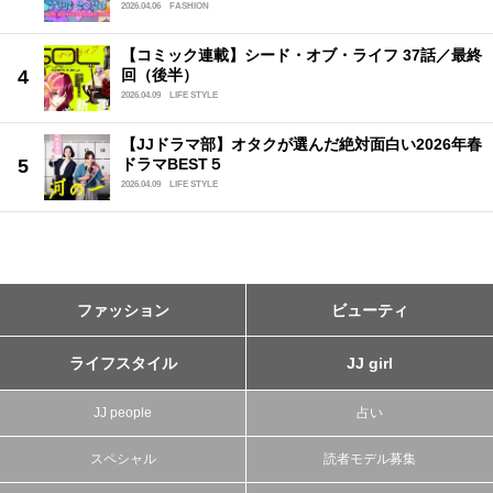
2026.04.06
FASHION
【コミック連載】シード・オブ・ライフ 37話／最終
回（後半）
2026.04.09
LIFE STYLE
【JJドラマ部】オタクが選んだ絶対面白い2026年春
ドラマBEST５
2026.04.09
LIFE STYLE
ファッション
ビューティ
ライフスタイル
JJ girl
JJ people
占い
スペシャル
読者モデル募集