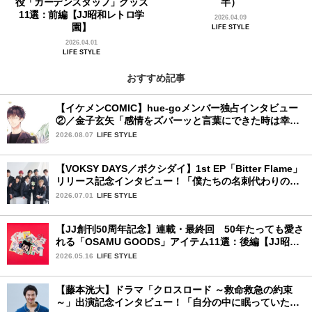
役「ガーデンスタッフ」グッズ
半）
11選：前編【JJ昭和レトロ学
2026.04.09
園】
LIFE STYLE
2026.04.01
LIFE STYLE
おすすめ記事
【イケメンCOMIC】hue-goメンバー独占インタビュー
②／金子玄矢「感情をズバーッと言葉にできた時は幸
せ〜」
2026.08.07
LIFE STYLE
【VOKSY DAYS／ボクシダイ】1st EP「Bitter Flame」
リリース記念インタビュー！「僕たちの名刺代わりのよ
うなアルバム」
2026.07.01
LIFE STYLE
【JJ創刊50周年記念】連載・最終回 50年たっても愛さ
れる「OSAMU GOODS」アイテム11選：後編【JJ昭和
レトロ学園】
2026.05.16
LIFE STYLE
【藤本洸大】ドラマ「クロスロード ～救命救急の約束
～」出演記念インタビュー！「自分の中に眠っていた熱