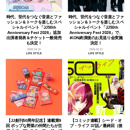
時代、世代をつなぐ音楽とファ
時代、世代をつなぐ音楽とファ
ッション＆トークを楽しむスペ
ッション＆トークを楽しむスペ
シャルイベント「JJ50th
シャルイベント「JJ50th
Anniversary Fest 2026」追加
Anniversary Fest 2026」で、
出演者発表＆チケット一般発売
iKON終演後のお見送り会実施
も決定！
決定！
2026.04.10
2026.03.27
LIFE STYLE
LIFE STYLE
【JJ創刊50周年記念】連載第9
【コミック連載】シード・オ
回 ポップな野菜の仲間たちが主
ブ・ライフ 37話／最終回（後