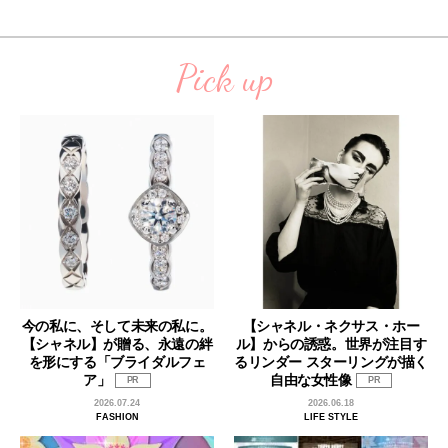
Pick up
今の私に、そして未来の私に。
【シャネル・ネクサス・ホー
【シャネル】が贈る、永遠の絆
ル】からの誘惑。世界が注目す
を形にする「ブライダルフェ
るリンダー スターリングが描く
ア」
自由な女性像
PR
PR
2026.07.24
2026.06.18
FASHION
LIFE STYLE