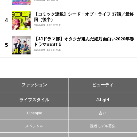
2026.04.06
FASHION
【コミック連載】シード・オブ・ライフ 37話／最終
回（後半）
2026.04.09
LIFE STYLE
【JJドラマ部】オタクが選んだ絶対面白い2026年春
ドラマBEST５
2026.04.09
LIFE STYLE
ファッション
ビューティ
ライフスタイル
JJ girl
JJ people
占い
スペシャル
読者モデル募集