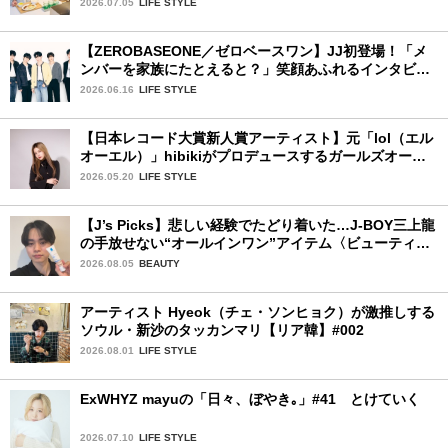
2026.07.05
LIFE STYLE
【ZEROBASEONE／ゼロベースワン】JJ初登場！「メ
ンバーを家族にたとえると？」笑顔あふれるインタビュ
ー♡
2026.06.16
LIFE STYLE
【日本レコード大賞新人賞アーティスト】元「lol（エル
オーエル）」hibikiがプロデュースするガールズオーデ
ィションが始動！ 応募は5月31日（日）まで
2026.05.20
LIFE STYLE
【J’s Picks】悲しい経験でたどり着いた…J-BOY三上龍
の手放せない“オールインワン”アイテム〈ビューティ＆
ファッション夏の必需品〉
2026.08.05
BEAUTY
アーティスト Hyeok（チェ・ソンヒョク）が激推しする
ソウル・新沙のタッカンマリ【リア韓】#002
2026.08.01
LIFE STYLE
ExWHYZ mayuの「日々、ぼやき｡」#41 とけていく
2026.07.10
LIFE STYLE