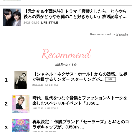
【元之介＆小西詠斗】ドラマ「席替えしたら、どうやら
後ろの男がどうやら俺のこと好きらしい」放送記念イン
タビュー♡ 「自然と詠斗くんが可愛く見えたんです」
2026.08.05
LIFE STYLE
Recommended by
Recommend
編集部のおすすめ
【シャネル・ネクサス・ホール】からの誘惑。世界
が注目するリンダー スターリングが…
PR
2026.06.18
LIFE STYLE
時代、世代をつなぐ音楽とファッション＆トークを
楽しむスペシャルイベント「JJ50…
2026.03.26
LIFE STYLE
再販決定！ 伝説ブランド「セーラーズ」とJJとのコ
ラボキャップが、JJ50th …