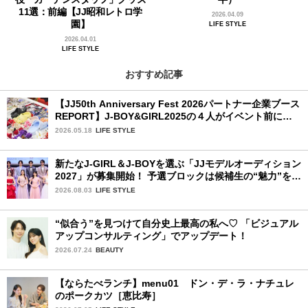
11選：前編【JJ昭和レトロ学
2026.04.09
園】
LIFE STYLE
2026.04.01
LIFE STYLE
おすすめ記事
【JJ50th Anniversary Fest 2026パートナー企業ブース
REPORT】J-BOY&GIRL2025の４人がイベント前にク
ロックスを訪問してジビッツ™体験！
2026.05.18
LIFE STYLE
新たなJ-GIRL＆J-BOYを選ぶ「JJモデルオーディション
2027」が募集開始！ 予選ブロックは候補生の“魅力”を重
視した「新システム」に変わります
2026.08.03
LIFE STYLE
“似合う”を見つけて自分史上最高の私へ♡ 「ビジュアル
アップコンサルティング」でアップデート！
2026.07.24
BEAUTY
【ならたべランチ】menu01 ドン・デ・ラ・ナチュレ
のポークカツ［恵比寿］