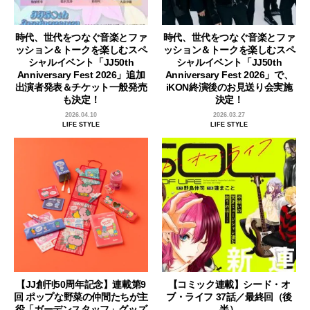
時代、世代をつなぐ音楽とファ
時代、世代をつなぐ音楽とファ
ッション＆トークを楽しむスペ
ッション＆トークを楽しむスペ
シャルイベント「JJ50th
シャルイベント「JJ50th
Anniversary Fest 2026」追加
Anniversary Fest 2026」で、
出演者発表＆チケット一般発売
iKON終演後のお見送り会実施
も決定！
決定！
2026.04.10
2026.03.27
LIFE STYLE
LIFE STYLE
【JJ創刊50周年記念】連載第9
【コミック連載】シード・オ
回 ポップな野菜の仲間たちが主
ブ・ライフ 37話／最終回（後
役「ガーデンスタッフ」グッズ
半）