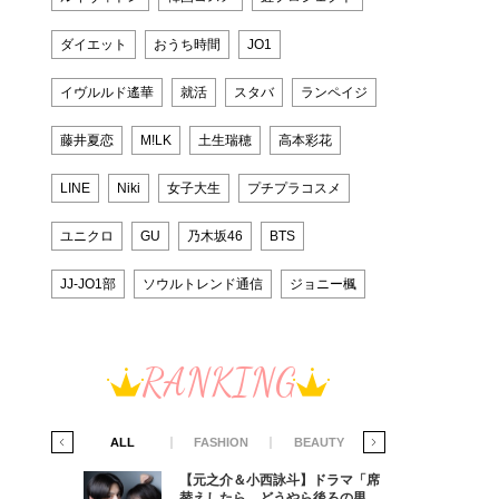
ダイエット
おうち時間
JO1
イヴルルド遙華
就活
スタバ
ランペイジ
藤井夏恋
M!LK
土生瑞穂
高本彩花
LINE
Niki
女子大生
プチプラコスメ
ユニクロ
GU
乃木坂46
BTS
JJ-JO1部
ソウルトレンド通信
ジョニー楓
RANKING
IFE STYLE
ALL
FASHION
BEAUTY
LIFE STYLE
ラマ「席
【元之介＆小西詠斗】ドラマ「席
ろの男が
替えしたら、どうやら後ろの男が