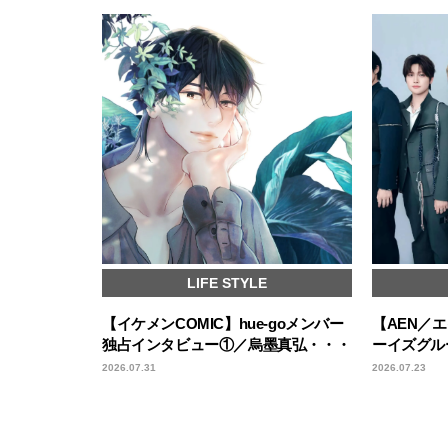
LIFE STYLE
【イケメンCOMIC】hue-goメンバー
【AEN／
独占インタビュー①／烏墨真弘・・・
ーイズグル
2026.07.31
2026.07.23