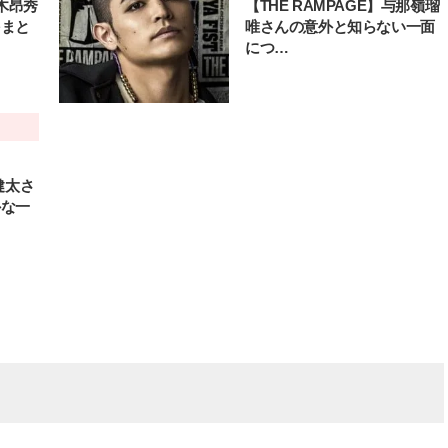
鈴木昂秀
【THE RAMPAGE】与那嶺瑠
をまと
唯さんの意外と知らない一面
につ…
健太さ
外な一
BEAUTY
L
【J’s Picks】ブランドまとめて愛
【元之介＆小西詠斗】ド
用中！ J-GIRL有田叶“鉄壁の相
替えしたら、どうやら後