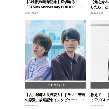
【JJ創刊50周年記念】締切迫る！
【元之介＆
「JJ 50th Anniversary EDITIO・・・
したら、ど
2026.05.29
2026.08.05
LIFE STYLE
【古川雄輝＆長野凌大】ドラマ「普通
教えて！ 
の恋愛」放送記念インタビュー・・・
ト♡／GU
2026.07.03
2026.06.29