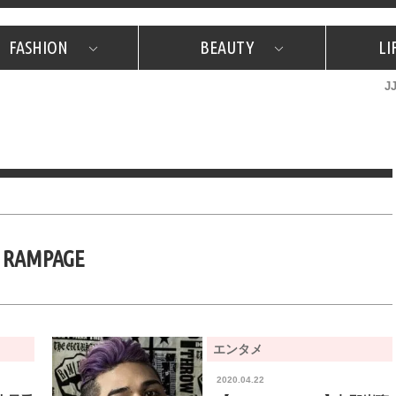
FASHION
BEAUTY
LI
J
美容担当のお気に入り
What's NEW？
占い
韓国
特集
What's NEW？
韓国
SNAP
ザ・ベスト5
特集
ザ・ベスト5
プレゼント
旅
JJグル
JJスタ
フォーチュンサイクル
ネイチャー
RAMPAGE
エンタメ
2020.04.22