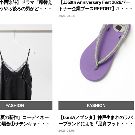
小西詠斗】ドラマ「席替え
【JJ50th Anniversary Fest 2026パー
うやら後ろの男がど・・・
トナー企業ブースREPORT】J-・・・
2026.05.18
FASHION
FASHION
［夏の新作］コーディネー
【buntA／ブンタ】神戸生まれのラバ
の場合①サテンキャ・・・
ーブランドによる「足育フット・・・
2026.08.06