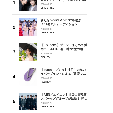
しい」放
どうやら俺のこと好きらしい」放
2026.08.05
自然と詠
送記念インタビュー♡ 「自然と詠
LIFE STYLE
です」
斗くんが可愛く見えたんです」
を選ぶ
新たなJ-GIRL＆J-BOYを選ぶ
ン
「JJモデルオーディション
選ブロッ
2027」が募集開始！ 予選ブロッ
2026.08.03
視した
クは候補生の“魅力”を重視した
LIFE STYLE
ます
「新システム」に変わります
の日韓新
【J’s Picks】ブランドまとめて愛
！ デビ
用中！ J-GIRL有田叶“鉄壁の相
面々を独
棒”〈ビューティ＆ファッション
2026.08.07
魅力に迫
夏の必需品〉
BEAUTY
からアメ
【buntA／ブンタ】神戸生まれの
ダーを目
ラバーブランドによる「足育フッ
が好きす
トウェア」。伊勢丹新宿店でPOP-
2026.08.06
ロ】
UP開催中！
FASHION
【AEN／エイエン】注目の日韓新
身がアーテ
人ボーイズグループが始動！ デビ
となった
ュー目前のフレッシュな面々を独
2026.07.23
インクレ
占インタビュー。7人の魅力に迫
LIFE STYLE
インタビ
ります♪