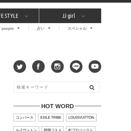
FE STYLE
JJ girl
J people
占い
スペシャル
メガイド
ッフの"それどこの"？
コスメ全部試してみた
エンタメ
プチプラ
What's NEW？
プレゼント
特集
おしゃラン！
プレゼント
恋愛
特集
コラム
インタビュー
サイン占い
毎週更新！ ジョニー楓の12星座占い
最新号
SNSキャンペーン
バックナンバー
HOT WORD
コンバース
EXILE TRIBE
LOUISVUITTON
ルイヴィトン
韓国コスメ
虹プロジェクト