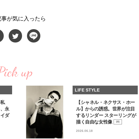
棒”〈ビューティ＆ファッション
どうやら俺のこと好きら
2026.08.07
2026.08.05
夏の必需品〉
送記念インタビュー♡ 「
BEAUTY
LIFE STYLE
斗くんが可愛く見えたん
記事が気に入ったら
【JJ専属モデルの素顔】ビューテ
新たなJ-GIRL＆J-BOY
ィ大好き！ 松川 星のお気に入り
「JJモデルオーディショ
コスメをCHECK
2027」が募集開始！ 予
2025.12.16
2026.08.03
クは候補生の“魅力”を重
BEAUTY
LIFE STYLE
「新システム」に変わり
【J’s Picks】悲しい経験でたどり
【AEN／エイエン】注目
着いた…J-BOY三上龍の手放せな
人ボーイズグループが始動
い“オールインワン”アイテム〈ビ
ュー目前のフレッシュな
Pick up
2026.08.05
2026.07.23
ューティ＆ファッション夏の必需
占インタビュー。7人の
BEAUTY
LIFE STYLE
品〉
ります♪
【注目アーティストRainy。っ
曾祖父のバレエスクール
LIFE STYLE
て？】自称“コスメオタク見習
リカへ……オールラウン
い”のポーチの中身、拝見しま
指すダンサーは踊ること
2026.01.30
2026.03.30
す！
ぎる【王子様の推しドコ
BEAUTY
LIFE STYLE
の私
【シャネル・ネクサス・ホー
vol.29 三宅啄未さん
る、永
ル】からの誘惑。世界が注目
ライダ
するリンダー スターリングが
【J’s Picks】J-GIRL早坂萌香の
【新世代J-POPグループ
徹底した日焼けケア！ でも、いち
aoen（アオエン）】自
描く自由な女性像
PR
ばん大切なのは…〈ビューティ＆
ィストを目指すきかっけ
2026.07.24
2025.10.20
2026.06.18
ファッション夏の必需品〉
先輩とは―― 新曲「青春
BEAUTY
LIFE STYLE
ディブル」リリース記念