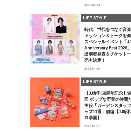
2026.04.13
LIFE STYLE
時代、世代をつなぐ音
ァッション＆トークを
スペシャルイベント「JJ5
Anniversary Fest 202
出演者発表＆チケット
売も決定！
2026.04.10
LIFE STYLE
【JJ創刊50周年記念】
回 ポップな野菜の仲間
主役「ガーデンスタッ
ッズ11選：前編【JJ昭
ロ学園】
2026.04.01