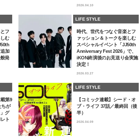
2026.04.10
LIFE STYLE
楽とフ
時代、世代をつなぐ音楽とフ
楽しむ
ァッション＆トークを楽しむ
0th
スペシャルイベント「JJ50th
6」追加
Anniversary Fest 2026」で、
一般発
iKON終演後のお見送り会実施
決定！
2026.03.27
LIFE STYLE
連載第9
【コミック連載】シード・オ
たちが
ブ・ライフ 37話／最終回（後
フ」グ
半）
和レト
2026.04.09