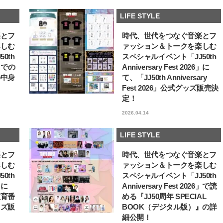
ュー
【体験レポ】 ニュウマン高輪！
バレエを踊るために生ま
LIFE STYLE
uka新店舗「uka store / Care &
韓国のスターが幸せを感
Share」でネイルケア体験！JJア
【王子様の推しドコロ】vo
2025.09.25
2026.02.27
楽とフ
時代、世代をつなぐ音楽とフ
フタヌーンティー来場者限定チケ
チョン・ミンチョルさん
BEAUTY
LIFE STYLE
ットも
楽しむ
ァッション＆トークを楽しむ
0th
スペシャルイベント「JJ50th
6」での
Anniversary Fest 2026」に
の中身
て、「JJ50th Anniversary
Fest 2026」公式グッズ販売決
定！
2026.04.14
LIFE STYLE
楽とフ
時代、世代をつなぐ音楽とフ
楽しむ
ァッション＆トークを楽しむ
0th
スペシャルイベント「JJ50th
6」に
Anniversary Fest 2026」で読
教育番
める『JJ50周年 SPECIAL
ッズ販
BOOK（デジタル版）』の詳
細公開！