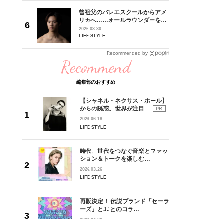
れてきた
曾祖父のバレエスクールからアメ
じる瞬間
リカへ……オールラウンダーを目
l.28
指すダンサーは踊ることが好きす
2026.03.30
ぎる【王子様の推しドコロ】
LIFE STYLE
vol.29 三宅啄未さん
Recommended by
Recommend
編集部のおすすめ
【シャネル・ネクサス・ホール】
からの誘惑。世界が注目…
PR
2026.06.18
LIFE STYLE
時代、世代をつなぐ音楽とファッ
ション＆トークを楽しむ…
2026.03.26
LIFE STYLE
再販決定！ 伝説ブランド「セーラ
ーズ」とJJとのコラ…