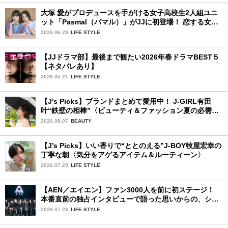
大塚 愛がプロデュースを手がける女子高校生2人組ユニ
ット「Pasmal（パマル）」がJJに初登場！ 恋する女の
コのキュンキュンする感情を歌った最新曲「BULL」を
2026.06.29
LIFE STYLE
チェック♪
【JJドラマ部】最後まで観たい2026年春ドラマBEST５
【ネタバレあり】
2026.05.21
LIFE STYLE
【J’s Picks】ブランドまとめて愛用中！ J-GIRL有田
叶“鉄壁の相棒”〈ビューティ＆ファッション夏の必需
品〉
2026.08.07
BEAUTY
【J’s Picks】いい香りで“ととのえる”J-BOY牧屋宏幸の
丁寧な朝〈気分をアゲるアイテム＆ルーティーン〉
2026.07.29
LIFE STYLE
【AEN／エイエン】ファン3000人を前に初ステージ！
本番直前の独占インタビューで語った思いからの、ショ
ーケース完全レポート！
2026.07.23
LIFE STYLE