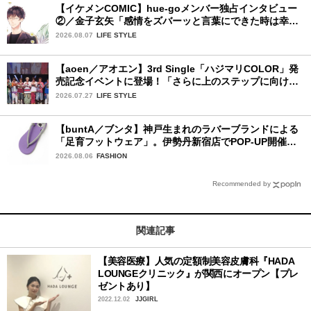
【イケメンCOMIC】hue-goメンバー独占インタビュー
②／金子玄矢「感情をズバーッと言葉にできた時は幸
せ〜」
2026.08.07
LIFE STYLE
【aoen／アオエン】3rd Single「ハジマリCOLOR」発
売記念イベントに登場！「さらに上のステップに向けた
新たなハジマリになるように」と爽やかな笑顔で意気込
2026.07.27
LIFE STYLE
みを！
【buntA／ブンタ】神戸生まれのラバーブランドによる
「足育フットウェア」。伊勢丹新宿店でPOP-UP開催
中！
2026.08.06
FASHION
Recommended by
関連記事
【美容医療】人気の定額制美容皮膚科『HADA
LOUNGEクリニック』が関西にオープン【プレ
ゼントあり】
2022.12.02
JJGIRL