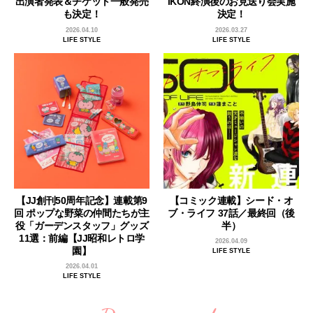
出演者発表＆チケット一般発売
iKON終演後のお見送り会実施
も決定！
決定！
2026.04.10
2026.03.27
LIFE STYLE
LIFE STYLE
【JJ創刊50周年記念】連載第9
【コミック連載】シード・オ
回 ポップな野菜の仲間たちが主
ブ・ライフ 37話／最終回（後
役「ガーデンスタッフ」グッズ
半）
11選：前編【JJ昭和レトロ学
2026.04.09
園】
LIFE STYLE
2026.04.01
LIFE STYLE