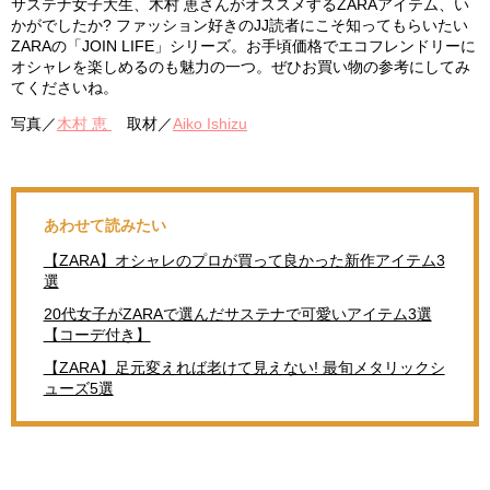
サステナ女子大生、木村 恵さんがオススメするZARAアイテム、い
かがでしたか? ファッション好きのJJ読者にこそ知ってもらいたい
ZARAの「JOIN LIFE」シリーズ。お手頃価格でエコフレンドリーに
オシャレを楽しめるのも魅力の一つ。ぜひお買い物の参考にしてみ
てくださいね。
写真／
木村 恵
取材／
Aiko Ishizu
あわせて読みたい
【ZARA】オシャレのプロが買って良かった新作アイテム3
選
20代女子がZARAで選んだサステナで可愛いアイテム3選
【コーデ付き】
【ZARA】足元変えれば老けて見えない! 最旬メタリックシ
ューズ5選