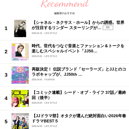
Recommend
編集部のおすすめ
【シャネル・ネクサス・ホール】からの誘惑。世界
が注目するリンダー スターリングが…
PR
2026.06.18
LIFE STYLE
時代、世代をつなぐ音楽とファッション＆トークを
楽しむスペシャルイベント「JJ50…
2026.03.26
LIFE STYLE
再販決定！ 伝説ブランド「セーラーズ」とJJとのコ
ラボキャップが、JJ50th …
2026.04.06
FASHION
【コミック連載】シード・オブ・ライフ 37話／最終
回（後半）
2026.04.09
LIFE STYLE
【JJドラマ部】オタクが選んだ絶対面白い2026年春
ドラマBEST５
2026.04.09
LIFE STYLE