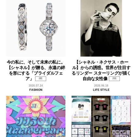
今の私に、そして未来の私に。
【シャネル・ネクサス・ホー
【シャネル】が贈る、永遠の絆
ル】からの誘惑。世界が注目す
を形にする「ブライダルフェ
るリンダー スターリングが描く
ア」
自由な女性像
PR
PR
2026.07.24
2026.06.18
FASHION
LIFE STYLE