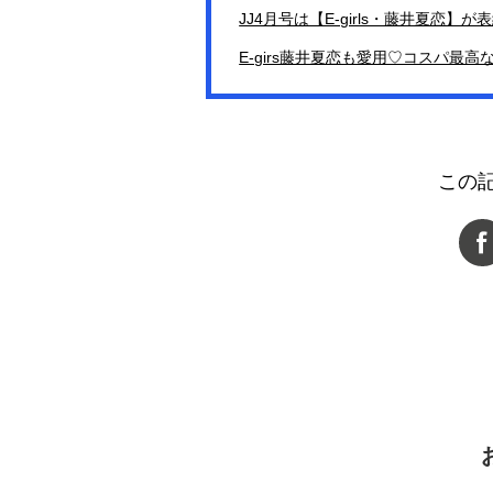
JJ4月号は【E-girls・藤井夏
E-girs藤井夏恋も愛用♡コスパ最高
この