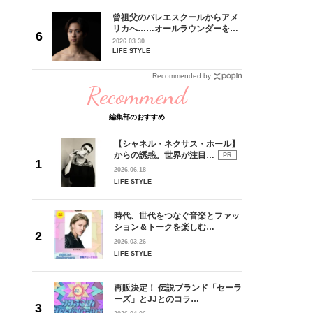
れてきた
曾祖父のバレエスクールからアメ
じる瞬間
リカへ……オールラウンダーを目
l.28
指すダンサーは踊ることが好きす
2026.03.30
ぎる【王子様の推しドコロ】
LIFE STYLE
vol.29 三宅啄未さん
Recommended by
Recommend
編集部のおすすめ
【シャネル・ネクサス・ホール】
からの誘惑。世界が注目…
PR
2026.06.18
LIFE STYLE
時代、世代をつなぐ音楽とファッ
ション＆トークを楽しむ…
2026.03.26
LIFE STYLE
再販決定！ 伝説ブランド「セーラ
ーズ」とJJとのコラ…