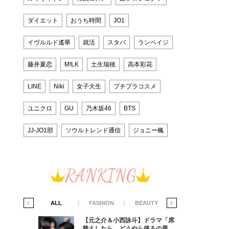
ダイエット
おうち時間
JO1
イヴルルド遙華
就活
スタバ
ランペイジ
藤井夏恋
M!LK
土生瑞穂
高本彩花
LINE
Niki
女子大生
プチプラコスメ
ユニクロ
GU
乃木坂46
BTS
JJ-JO1部
ソウルトレンド通信
ジョニー楓
RANKING
IFE STYLE
ALL
FASHION
BEAUTY
LIFE STYLE
ラマ「席
【元之介＆小西詠斗】ドラマ「席
ろの男が
替えしたら、どうやら後ろの男が