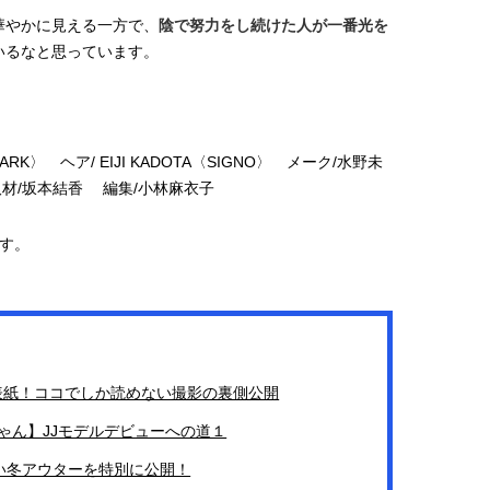
華やかに見える一方で、
陰で努力をし続けた人が一番光を
いるなと思っています。
RK〉 ヘア/ EIJI KADOTA〈SIGNO〉 メーク/水野未
取材/坂本結香 編集/小林麻衣子
です。
が表紙！ココでしか読めない撮影の裏側公開
ちゃん】JJモデルデビューへの道１
ない冬アウターを特別に公開！