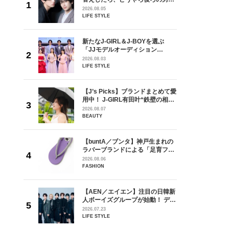
しい」放
どうやら俺のこと好きらしい」放
2026.08.05
自然と詠
送記念インタビュー♡ 「自然と詠
LIFE STYLE
です」
斗くんが可愛く見えたんです」
を選ぶ
新たなJ-GIRL＆J-BOYを選ぶ
ン
「JJモデルオーディション
選ブロッ
2027」が募集開始！ 予選ブロッ
2026.08.03
視した
クは候補生の“魅力”を重視した
LIFE STYLE
ます
「新システム」に変わります
の日韓新
【J’s Picks】ブランドまとめて愛
！ デビ
用中！ J-GIRL有田叶“鉄壁の相
面々を独
棒”〈ビューティ＆ファッション
2026.08.07
魅力に迫
夏の必需品〉
BEAUTY
からアメ
【buntA／ブンタ】神戸生まれの
ダーを目
ラバーブランドによる「足育フッ
が好きす
トウェア」。伊勢丹新宿店でPOP-
2026.08.06
ロ】
UP開催中！
FASHION
【AEN／エイエン】注目の日韓新
身がアーテ
人ボーイズグループが始動！ デビ
となった
ュー目前のフレッシュな面々を独
2026.07.23
インクレ
占インタビュー。7人の魅力に迫
LIFE STYLE
インタビ
ります♪