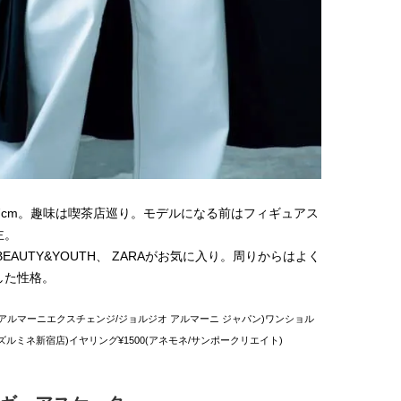
ュー
【体験レポ】 ニュウマン高輪！
バレエを踊るために生ま
uka新店舗「uka store / Care &
韓国のスターが幸せを感
Share」でネイルケア体験！JJア
【王子様の推しドコロ】vo
2025.09.25
2026.02.27
フタヌーンティー来場者限定チケ
チョン・ミンチョルさん
BEAUTY
LIFE STYLE
ットも
67cm。趣味は喫茶店巡り。モデルになる前はフィギュアス
主。
EAUTY&YOUTH、 ZARAがお気に入り。周りからはよく
した性格。
A|Xアルマーニエクスチェンジ/ジョルジオ アルマーニ ジャパン)ワンショル
インズルミネ新宿店)イヤリング¥1500(アネモネ/サンポークリエイト)