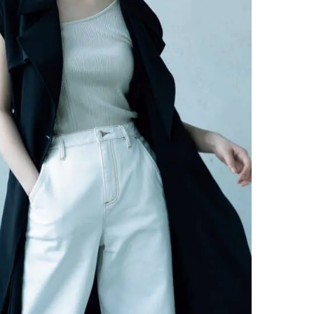
棒”〈ビューティ＆ファッション
どうやら俺のこと好きら
2026.08.07
2026.08.05
夏の必需品〉
送記念インタビュー♡ 「
BEAUTY
LIFE STYLE
斗くんが可愛く見えたん
【JJ専属モデルの素顔】ビューテ
新たなJ-GIRL＆J-BOY
ィ大好き！ 松川 星のお気に入り
「JJモデルオーディショ
コスメをCHECK
2027」が募集開始！ 予
2025.12.16
2026.08.03
クは候補生の“魅力”を重
BEAUTY
LIFE STYLE
「新システム」に変わり
【J’s Picks】悲しい経験でたどり
【AEN／エイエン】注目
着いた…J-BOY三上龍の手放せな
人ボーイズグループが始動
い“オールインワン”アイテム〈ビ
ュー目前のフレッシュな
2026.08.05
2026.07.23
ューティ＆ファッション夏の必需
占インタビュー。7人の
BEAUTY
LIFE STYLE
品〉
ります♪
【注目アーティストRainy。っ
曾祖父のバレエスクール
て？】自称“コスメオタク見習
リカへ……オールラウン
い”のポーチの中身、拝見しま
指すダンサーは踊ること
2026.01.30
2026.03.30
す！
ぎる【王子様の推しドコ
BEAUTY
LIFE STYLE
vol.29 三宅啄未さん
【J’s Picks】J-GIRL早坂萌香の
【新世代J-POPグループ
徹底した日焼けケア！ でも、いち
aoen（アオエン）】自
ばん大切なのは…〈ビューティ＆
ィストを目指すきかっけ
2026.07.24
2025.10.20
ファッション夏の必需品〉
先輩とは―― 新曲「青春
BEAUTY
LIFE STYLE
ディブル」リリース記念