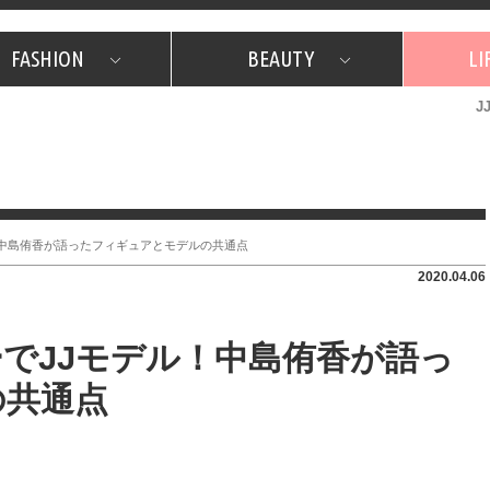
FASHION
BEAUTY
LI
J
美容担当のお気に入り
What's NEW？
占い
韓国
特集
What's NEW？
韓国
SNAP
ザ・ベスト5
特集
ザ・ベスト5
プレゼント
旅
JJグル
JJスタ
フォーチュンサイクル
ネイチャー
！中島侑香が語ったフィギュアとモデルの共通点
2020.04.06
でJJモデル！中島侑香が語っ
の共通点