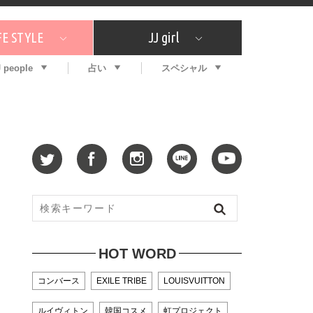
FE STYLE
JJ girl
J people
占い
スペシャル
メガイド
ッフの"それどこの"？
コスメ全部試してみた
エンタメ
プチプラ
What's NEW？
プレゼント
特集
おしゃラン！
プレゼント
恋愛
特集
コラム
インタビュー
サイン占い
毎週更新！ ジョニー楓の12星座占い
最新号
SNSキャンペーン
バックナンバー
HOT WORD
コンバース
EXILE TRIBE
LOUISVUITTON
ルイヴィトン
韓国コスメ
虹プロジェクト