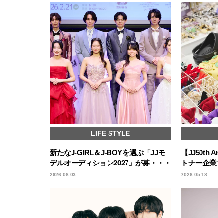
LIFE STYLE
新たなJ-GIRL＆J-BOYを選ぶ「JJモ
【JJ50th A
デルオーディション2027」が募・・・
トナー企業ブ
2026.08.03
2026.05.18