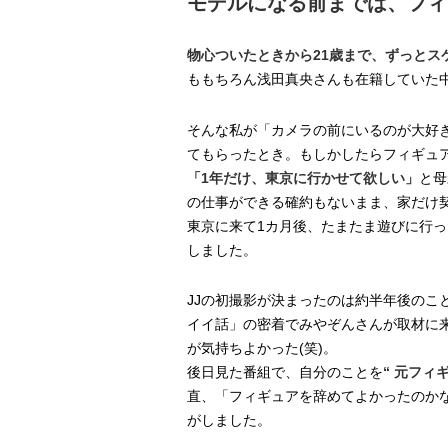
モデルになる前までは、フ
物心ついたときから21歳まで、ずっと
ももちろん浅田真央さんも在籍していた中京
そんな私が「カメラの前にいるのが大
てもらったとき。もしかしたらフィギュ
「1年だけ、東京に行かせて欲しい」
と母
の仕事ができる確約もないまま、家だけ
東京に来て1カ月後、たまたま遊びに行っ
しました。
JJの初撮影が決まったのは約半年後のこ
イイ話」の密着でみやぞんさんが取材に
が気持ちよかった(笑)。
後日見た番組で、自分のことを
“ 元フィ
直、「フィギュアを辞めてよかったのかな
がしました。