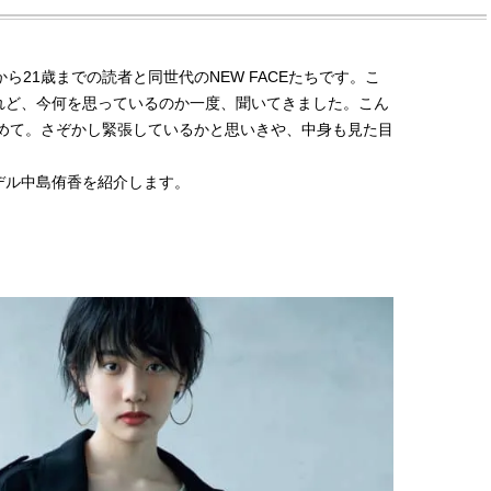
から21歳までの読者と同世代のNEW FACEたちです。こ
たけれど、今何を思っているのか一度、聞いてきました。こん
初めて。さぞかし緊張しているかと思いきや、中身も見た目
。
デル中島侑香を紹介します。
BEAUTY
L
【J’s Picks】ブランドまとめて愛
【元之介＆小西詠斗】ド
用中！ J-GIRL有田叶“鉄壁の相
替えしたら、どうやら後