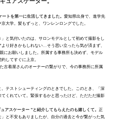
ィギュアスケーター。
スケートを第一に生活してきました。
愛知県出身で、進学先
大学。髪もずっと、ワンレンロングでした。
好き」と気付いたのは、サロンモデルとして初めて撮影をし
アより好きかもしれない…そう思い立ったら気が済まず、
親にお願いしました。所属する事務所も決めず、モデル
契約してすぐに上京。
た古着屋さんのオーナーの繋がりで、今の事務所に所属
と。テストシューティングのときでした。このとき、「深
来てくれていて。緊張するかと思ったけど、ただただ撮影
ギュアスケーター ”と紹介してもらえたのも嬉しくて。
正
」と不安もありましたが、自分の過去と今が繋がった気