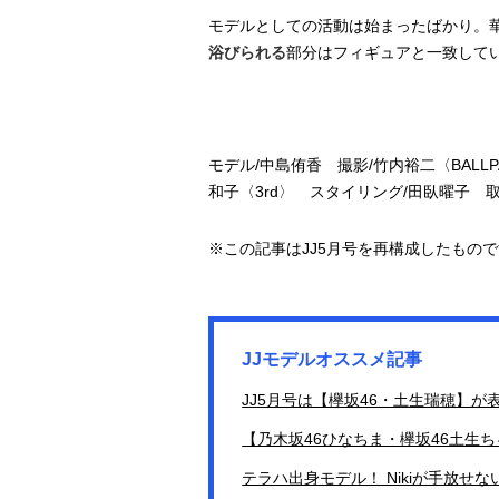
モデルとしての活動は始まったばかり。
浴びられる
部分はフィギュアと一致して
モデル/中島侑香 撮影/竹内裕二〈BALLPA
和子〈3rd〉 スタイリング/田臥曜子 
※この記事はJJ5月号を再構成したもの
JJモデルオススメ記事
JJ5月号は【欅坂46・土生瑞穂】
【乃木坂46ひなちま・欅坂46土生
テラハ出身モデル！ Nikiが手放せ