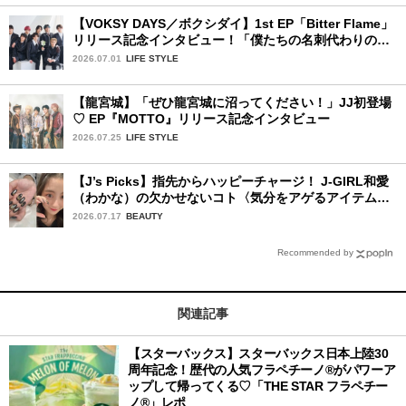
【VOKSY DAYS／ボクシダイ】1st EP「Bitter Flame」
リリース記念インタビュー！「僕たちの名刺代わりのよ
うなアルバム」
2026.07.01
LIFE STYLE
【龍宮城】「ぜひ龍宮城に沼ってください！」JJ初登場
♡ EP『MOTTO』リリース記念インタビュー
2026.07.25
LIFE STYLE
【J’s Picks】指先からハッピーチャージ！ J-GIRL和愛
（わかな）の欠かせないコト〈気分をアゲるアイテム＆
ルーティーン〉
2026.07.17
BEAUTY
Recommended by
関連記事
【スターバックス】スターバックス日本上陸30
周年記念！歴代の人気フラペチーノ®がパワーア
ップして帰ってくる♡「THE STAR フラペチー
ノ®」レポ