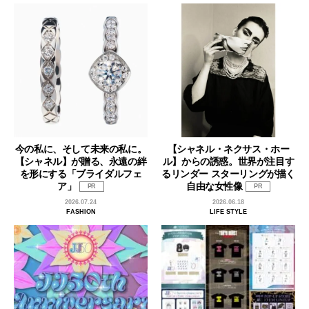
今の私に、そして未来の私に。
【シャネル・ネクサス・ホー
【シャネル】が贈る、永遠の絆
ル】からの誘惑。世界が注目す
を形にする「ブライダルフェ
るリンダー スターリングが描く
ア」
自由な女性像
PR
PR
2026.07.24
2026.06.18
FASHION
LIFE STYLE