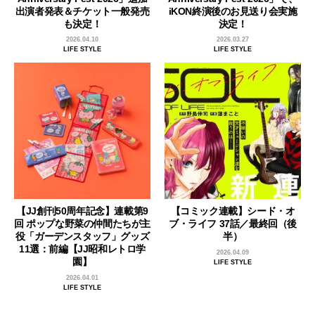
出演者発表＆チケット一般発売
iKON終演後のお見送り会実施
も決定！
決定！
2026.04.10
2026.03.27
LIFE STYLE
LIFE STYLE
【JJ創刊50周年記念】連載第9
【コミック連載】シード・オ
回 ポップな野菜の仲間たちが主
ブ・ライフ 37話／最終回（後
役「ガーデンスタッフ」グッズ
半）
11選：前編【JJ昭和レトロ学
2026.04.09
園】
LIFE STYLE
2026.04.01
LIFE STYLE