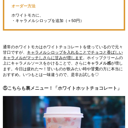
オーダー方法
ホワイトモカに、
・キャラメルシロップを追加（＋50円）
通常のホワイトモカはホワイトチョコレートを使っているので元々
甘口ですが、
キャラメルシロップを入れることでチョコと香ばしい
キャラメルがマッチしさらに甘みが増します
。ホイップクリームの
上にキャラメルソースをかけることで、さらに
キャラメル感
が増し
ます。今日は疲れた〜！甘いものが飲みたい時や
甘党
の方に本当に
おすすめ。いつもとは一味違うので、是非お試しを♡
⑤こちらも裏メニュー！「ホワイトホットチョコレート」