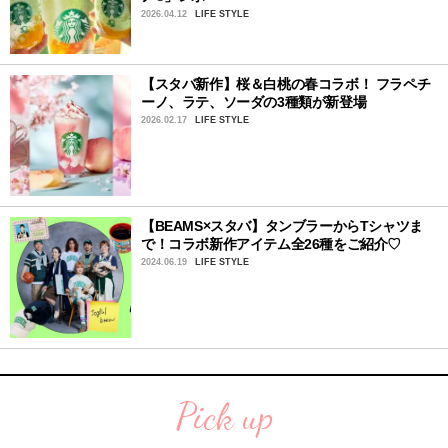
2026.04.12
LIFE STYLE
【スタバ新作】桜＆白桃の春コラボ！ フラペチ
ーノ、ラテ、ソーダの3種類が新登場
2026.02.17
LIFE STYLE
【BEAMS×スタバ】タンブラーからTシャツま
で！コラボ新作アイテム全26種をご紹介♡
2024.06.19
LIFE STYLE
Pick up