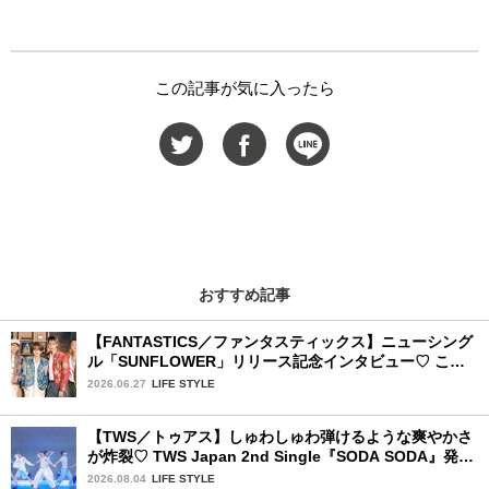
この記事が気に入ったら
おすすめ記事
【FANTASTICS／ファンタスティックス】ニューシング
ル「SUNFLOWER」リリース記念インタビュー♡ この
夏楽しみにしていることは？
2026.06.27
LIFE STYLE
【TWS／トゥアス】しゅわしゅわ弾けるような爽やかさ
が炸裂♡ TWS Japan 2nd Single『SODA SODA』発売
記念SPECIAL SHOWCASEを詳細レポ
2026.08.04
LIFE STYLE