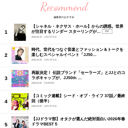
Recommend
編集部のおすすめ
【シャネル・ネクサス・ホール】からの誘惑。世界
が注目するリンダー スターリングが…
PR
2026.06.18
LIFE STYLE
時代、世代をつなぐ音楽とファッション＆トークを
楽しむスペシャルイベント「JJ50…
2026.03.26
LIFE STYLE
再販決定！ 伝説ブランド「セーラーズ」とJJとのコ
ラボキャップが、JJ50th …
2026.04.06
FASHION
【コミック連載】シード・オブ・ライフ 37話／最終
回（後半）
2026.04.09
LIFE STYLE
【JJドラマ部】オタクが選んだ絶対面白い2026年春
ドラマBEST５