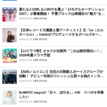
新たなJ-GIRL＆J-BOYを選ぶ「JJモデルオーディション
2027」が募集開始！ 予選ブロックは候補生の“魅力”を重
視した「新システム」に変わります
2026.08.03
LIFE STYLE
【日本レコード大賞新人賞アーティスト】元「lol（エル
オーエル）」hibikiがプロデュースするガールズオーデ
ィションが始動！ 応募は5月31日（日）まで
2026.05.20
LIFE STYLE
【JJドラマ部】オタクが太鼓判「これは絶対面白い！」
2026年夏ドラマ予想
2026.07.08
LIFE STYLE
【AEN／エイエン】注目の日韓新人ボーイズグループが
始動！ デビュー目前のフレッシュな面々を独占インタビ
ュー。7人の魅力に迫ります♪
2026.07.23
LIFE STYLE
ExWHYZ mayuの「日々、ぼやき｡」#40 ドパガキ卒業
したい
2026.06.26
LIFE STYLE